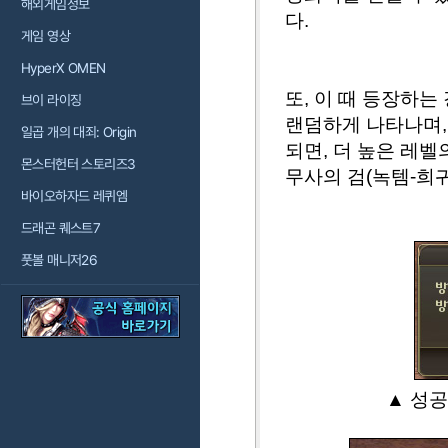
해외게임정보
다.
게임 영상
HyperX OMEN
또, 이 때 등장하
브이 라이징
랜덤하게 나타나며,
일곱 개의 대죄: Origin
되면, 더 높은 레벨
몬스터헌터 스토리즈3
무사의 검(녹템-희귀
바이오하자드 레퀴엠
드래곤 퀘스트7
풋볼 매니저26
▲ 성