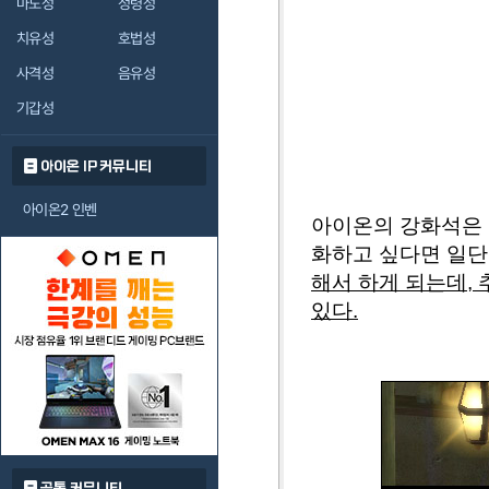
마도성
정령성
치유성
호법성
사격성
음유성
기갑성
아이온 IP 커뮤니티
아이온2 인벤
아이온의 강화석은 
화하고 싶다면 일단
해서 하게 되는데, 
있다.
공통 커뮤니티