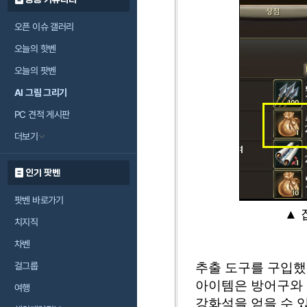
오픈 이슈 갤러리
오늘의 핫벤
오늘의 팟벤
AI 그림 그리기
PC 견적 게시판
더보기
인기 팟벤
팟벤 바로가기
▲ 
치지직
차벤
추출 도구를 구입했
걸그룹
아이템은 방어구와 
여행
강화석을 얻을 수 