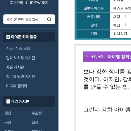
회원가입
ID/PW 찾기
전투와 퀘스트
퀘스트 수
커뮤니티
채팅
경제
채집
기타
위치찾기
아이온 화제 집중
정보 · 뉴스 모음
+1, +2... 아이템 
팁과 노하우 게시판
자유 게시판
보다 강한 장비를 
질문과 답변 게시판
것이다. 하지만, 
를 만들 수 없는 법.
미디어 갤러리
직업 게시판
그런데 강화 아이템
검성
수호성
궁성
살성