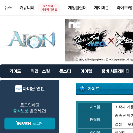
로스트아크
뉴스
커뮤니티
게임캘린더
게이머존
라이브/
기대평 이벤트
가이드
직업 · 스킬
몬스터
아이템
장비 시뮬레이터
아이온 인벤
가이드
로그인하고
시스템
조작과 이
출석보상
받으세요!
종족 선택 
캐릭터
로그인
검성
수
아이템
아이템