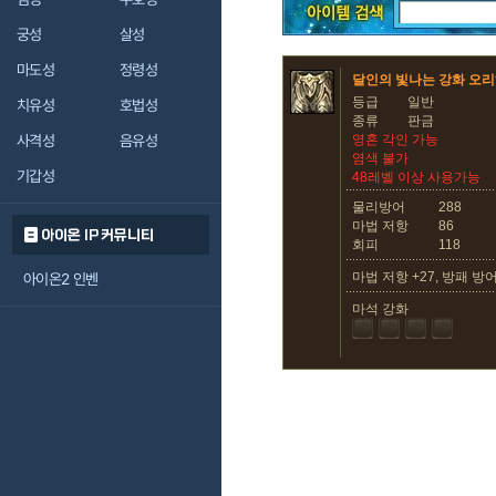
궁성
살성
마도성
정령성
달인의 빛나는 강화 오리
등급
일반
치유성
호법성
종류
판금
사격성
음유성
영혼 각인 가능
염색 불가
기갑성
48레벨 이상 사용가능
물리방어
288
마법 저항
86
아이온 IP 커뮤니티
회피
118
마법 저항 +27, 방패 방어 
아이온2 인벤
마석 강화