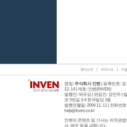
인벤 공식 미디어 파트너 및 제휴 파트너
회사소개
비즈니스
이
명칭:
주식회사 인벤
| 등록번호: 경기
12. 14 | 제호: 인벤
(INVEN)
발행인: 박규상 | 편집인: 강민우 |
발
로 9번길 3-4 한국빌딩 3층
발행연월일: 2004 11. 11 |
전화번호: 02
help@inven.co.kr
인벤의 콘텐츠 및 기사는 저작권법의
사, 배포 등을 금합니다.