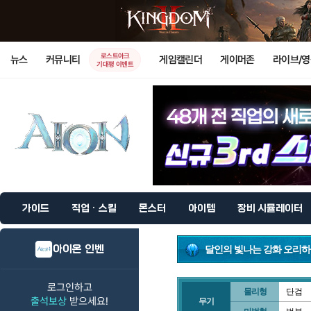
로스트아크
뉴스
커뮤니티
게임캘린더
게이머존
라이브/
기대평 이벤트
가이드
직업 · 스킬
몬스터
아이템
장비 시뮬레이터
아이온 인벤
달인의 빛나는 강화 오리하
로그인하고
물리형
단검
출석보상
받으세요!
무기