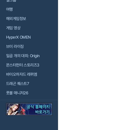
걸그룹
여행
해외게임정보
게임 영상
HyperX OMEN
브이 라이징
일곱 개의 대죄: Origin
몬스터헌터 스토리즈3
바이오하자드 레퀴엠
드래곤 퀘스트7
풋볼 매니저26