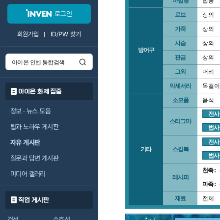
마법형
법봉
로그인
로브
상의
가죽
상의
회원가입
ID/PW 찾기
사슬
상의
방어구
판금
상의
그외
머리
악세서리
목걸이
아이온 화제 집중
소모품
음식
정보 · 뉴스 모음
전사
스티그마
팁과 노하우 게시판
법사
자유 게시판
전사
기타
스킬북
법사
질문과 답변 게시판
천족 :
미디어 갤러리
레시피
마족 :
재료
전체
직업 게시판
검성
수호성