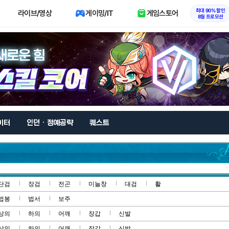
최대 90% 할인
라이브/영상
게이밍/IT
게임스토어
8월 프로모션
이터
인던 · 정예공략
퀘스트
단검
장검
전곤
미늘창
대검
활
법봉
법서
보주
상의
하의
어깨
장갑
신발
상의
하의
어깨
장갑
신발