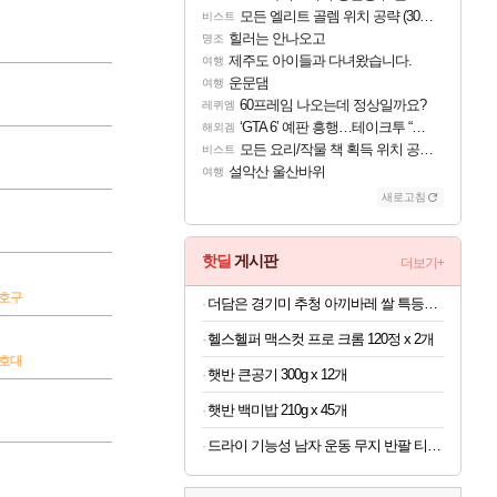
모든 엘리트 골렘 위치 공략 (30개) - 방랑 결투가
비스트
힐러는 안나오고
명조
제주도 아이들과 다녀왔습니다.
여행
운문댐
여행
60프레임 나오는데 정상일까요?
레퀴엠
‘GTA 6’ 예판 흥행…테이크투 “내부 예상 크게 넘어”
해외겜
모든 요리/작물 책 획득 위치 공략 (36개) - 미식가 도전과제
비스트
설악산 울산바위
여행
새로고침
핫딜
게시판
더보기+
보호구
더담은 경기미 추청 아끼바레 쌀 특등급 10kg
헬스헬퍼 맥스컷 프로 크롬 120정 x 2개
보호대
햇반 큰공기 300g x 12개
햇반 백미밥 210g x 45개
드라이 기능성 남자 운동 무지 반팔 티셔츠 빅사이즈