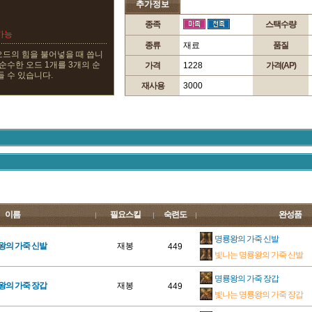
추가정보
종족
스택수량
가능
종류
재료
품질
오드의 힘을 불어넣을 때 씁니
 순수한 오드 1개를 3개의 순
가격
1228
가격(AP)
들 수 있습니다.
재사용
3000
이름
필요스킬
숙련도
완성품
명룡왕의 가죽 신발
왕의 가죽 신발
재봉
449
빛나는 명룡왕의 가죽 신발
명룡왕의 가죽 장갑
왕의 가죽 장갑
재봉
449
빛나는 명룡왕의 가죽 장갑