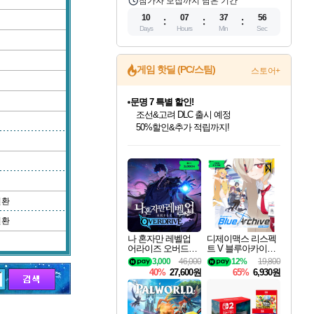
참가자 모집까지 남은 기간
10
07
37
55
Days
Hours
Min
Sec
문명 7 특별 할인!
게임 핫딜 (PC/스팀)
스토어+
조선&고려 DLC 출시 예정
50%할인&추가 적립까지!
마블 투혼 파이팅 소울즈 정식출시!
마블 히어로 총 출동&화려한 격투!
네이버 포인트 혜택까지!
인벤게임즈 8월 특별 할인!
드래곤소드: 어웨이크닝 입점!
귀무자: 검의 길 예약 판매 중!
비스트 오브 리인카네이션 정식 출시!
커세어 코브 출시 기념 할인!
더 렐릭 퍼스트 가디언 정식 출시
베데스다 40주년 기념 할인 중!
캡콤 프렌차이즈 할인 진행 중!
캡콤 일부 상품 상시 할인
스타워즈 은하계 레이서
로블록스 기프트 카드 공식 입점
인기 퍼블리셔 모음!
스팀으로 만나는 드래곤소드!
10% 할인과
게임프릭 신작 IP
해적'섬'을 발전시키자!
설화x하드코어 액션!
베데스다의 명작들을
몬헌, 바하 등 인기 IP를
몬헌 와일즈 & 드래곤즈 도그마2
인벤게임즈에서 10% 추가 적립
Robux를 가장 안전하고
최대 90% 할인가를 만나보세요!
네이버혜택과 함께 만나보세요!
이니&베니 혜택까지!
네이버 혜택가와 함께 예약하세요!
할인&네이버혜택으로 만나보세요!
네이버페이 혜택과 만나보세요!
40주년 프로모션으로 만나보세요!
할인가에 만나보세요!
일부 에디션 상시 할인!
혜택으로 예약 판매 중
편안하게 충전하세요
변환
변환
나 혼자만 레벨업
디제이맥스 리스펙
어라이즈 오버드라
트 V 블루아카이브
이브 Solo Leveling A
팩 DJMAX RESPE
3,000
46,000
12%
19,800
rise
CT V Blue Archive P
40%
27,600원
65%
6,930원
ack DLC