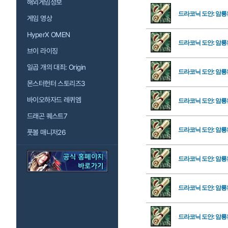
해외게임정보
드라코닉 도안: 암룡
게임 영상
HyperX OMEN
드라코닉 도안: 암
브이 라이징
일곱 개의 대죄: Origin
드라코닉 도안: 암룡
몬스터헌터 스토리즈3
바이오하자드 레퀴엠
드라코닉 도안: 암룡
드래곤 퀘스트7
드라코닉 도안: 암
풋볼 매니저26
드라코닉 도안: 암
드라코닉 도안: 암룡
드라코닉 도안: 암룡