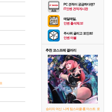
PC 견적이 궁금하다면?
IT인벤 견적게시판
매일매일,
인벤 출석체크!
주사위 굴리고 포인트!
인벤 마블
추천 코스프레 갤러리
옷
승리의 여신: 니케 팀스파클-륨 마스트: 로