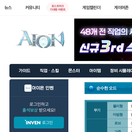
로스트아크
뉴스
커뮤니티
게임캘린더
게이머존
기대평 이벤트
가이드
직업 · 스킬
몬스터
아이템
장비 시뮬레
아이온 인벤
순수한 오드
로그인하고
물리형
출석보상
받으세요!
무기
마법형
로그인
로브
가죽