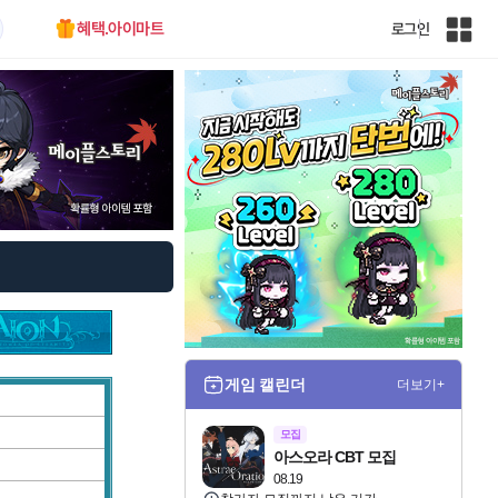
혜택.아이마트
로그인
인
벤
전
체
사
이
트
맵
게임 캘린더
더보기+
모집
아스오라 CBT 모집
08.19