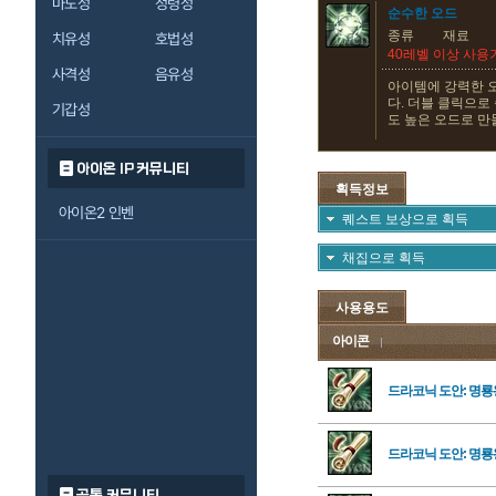
마도성
정령성
순수한 오드
종류
재료
치유성
호법성
40레벨 이상 사용
사격성
음유성
아이템에 강력한 
다. 더블 클릭으로
기갑성
도 높은 오드로 만
아이온 IP 커뮤니티
획득정보
아이온2 인벤
퀘스트 보상으로 획득
채집으로 획득
사용용도
아이콘
드라코닉 도안: 명룡
드라코닉 도안: 명룡
공통 커뮤니티