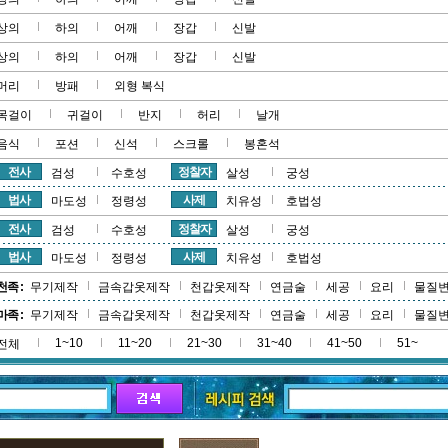
상의
하의
어깨
장갑
신발
상의
하의
어깨
장갑
신발
머리
방패
외형 복식
목걸이
귀걸이
반지
허리
날개
음식
포션
신석
스크롤
봉혼석
전사
정찰자
검성
수호성
살성
궁성
법사
사제
마도성
정령성
치유성
호법성
전사
정찰자
검성
수호성
살성
궁성
법사
사제
마도성
정령성
치유성
호법성
천족 :
무기제작
금속갑옷제작
천갑옷제작
연금술
세공
요리
물질
마족 :
무기제작
금속갑옷제작
천갑옷제작
연금술
세공
요리
물질
1~10
11~20
21~30
31~40
41~50
51~
전체