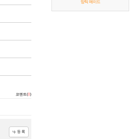
망틱 메이드
코멘트(
0
)