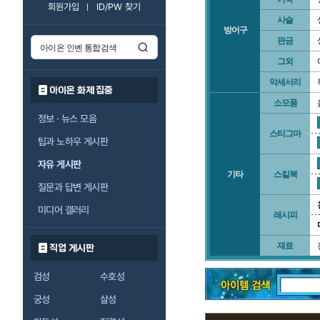
회원가입
ID/PW 찾기
사슬
방어구
판금
그외
악세서리
아이온 화제 집중
소모품
정보 · 뉴스 모음
스티그마
팁과 노하우 게시판
자유 게시판
기타
스킬북
질문과 답변 게시판
미디어 갤러리
레시피
재료
직업 게시판
검성
수호성
궁성
살성