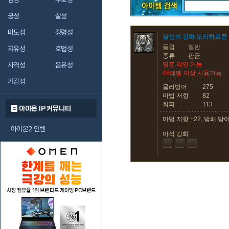
궁성
살성
마도성
정령성
달인의 강화 오리하르콘 
등급
일반
치유성
호법성
종류
판금
사격성
음유성
영혼 각인 가능
48레벨 이상 사용가능
기갑성
물리방어
275
마법 저항
82
회피
113
아이온 IP 커뮤니티
마법 저항 +22, 방패 방어 
아이온2 인벤
마석 강화