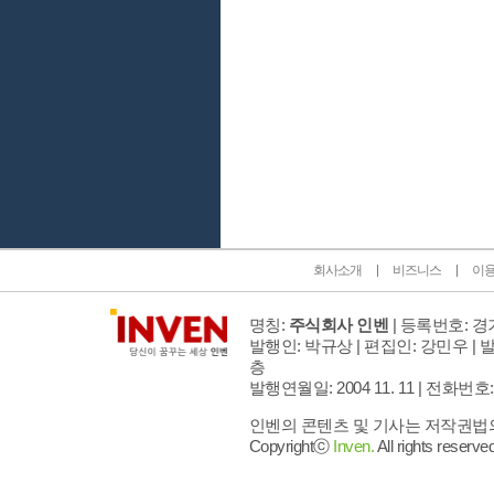
인벤 공식 미디어 파트너 및 제휴 파트너
회사소개
비즈니스
이
명칭:
주식회사 인벤
| 등록번호: 경기
발행인: 박규상 | 편집인: 강민우 |
발
층
발행연월일: 2004 11. 11 |
전화번호: 02 
인벤의 콘텐츠 및 기사는 저작권법의 
Copyrightⓒ
Inven.
All rights reserved