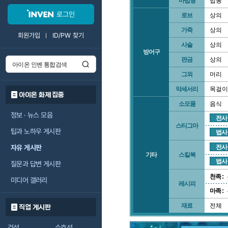
마법형
법봉
로그인
로브
상의
가죽
상의
회원가입
ID/PW 찾기
사슬
상의
방어구
판금
상의
그외
머리
악세서리
목걸이
아이온 화제 집중
소모품
음식
정보 · 뉴스 모음
전사
스티그마
팁과 노하우 게시판
법사
자유 게시판
전사
기타
스킬북
법사
질문과 답변 게시판
천족 :
미디어 갤러리
레시피
마족 :
재료
전체
직업 게시판
검성
수호성