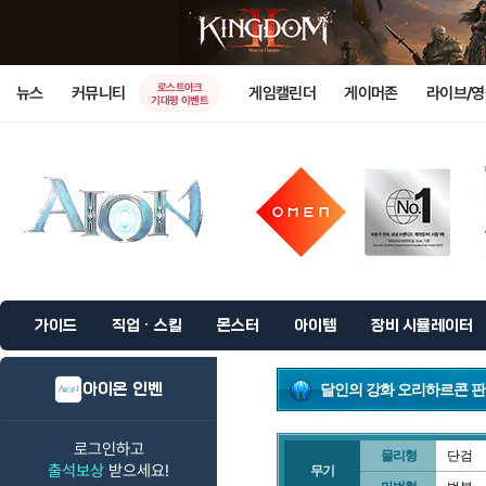
로스트아크
뉴스
커뮤니티
게임캘린더
게이머존
라이브/
기대평 이벤트
가이드
직업 · 스킬
몬스터
아이템
장비 시뮬레이터
아이온 인벤
달인의 강화 오리하르콘 판
로그인하고
물리형
단검
출석보상
받으세요!
무기