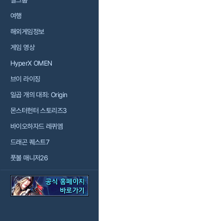
걸그룹
여행
해외게임정보
게임 영상
HyperX OMEN
브이 라이징
일곱 개의 대죄: Origin
몬스터헌터 스토리즈3
바이오하자드 레퀴엠
드래곤 퀘스트7
풋볼 매니저26