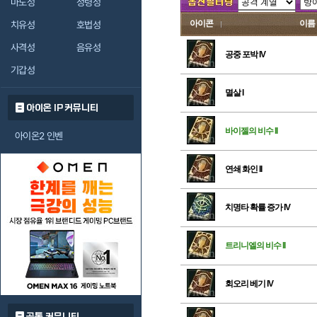
마도성
정령성
아이콘
이름
치유성
호법성
사격성
음유성
공중 포박 IV
기갑성
멸살 I
아이온 IP 커뮤니티
바이젤의 비수 II
아이온2 인벤
연쇄 화인 II
치명타 확률 증가 IV
트리니엘의 비수 II
회오리 베기 IV
공통 커뮤니티