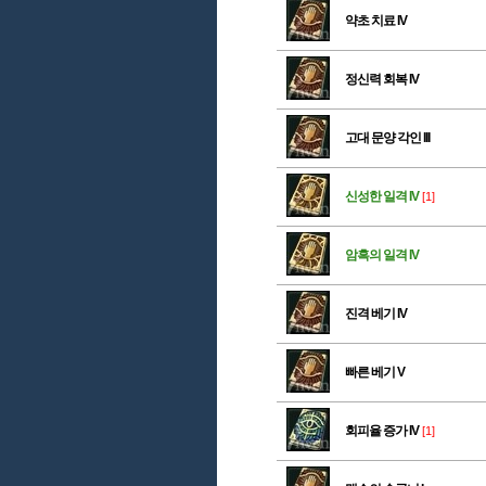
약초 치료 IV
정신력 회복 IV
고대 문양 각인 III
신성한 일격 IV
[1]
암흑의 일격 IV
진격 베기 IV
빠른 베기 V
회피율 증가 IV
[1]