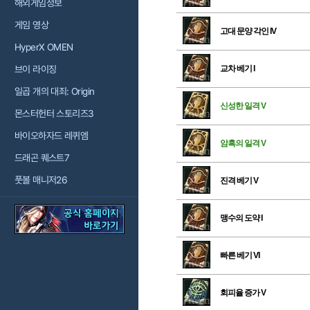
해외게임정보
게임 영상
고대 문양 각인 IV
HyperX OMEN
브이 라이징
교차 베기 I
일곱 개의 대죄: Origin
신성한 일격 V
몬스터헌터 스토리즈3
바이오하자드 레퀴엠
암흑의 일격 V
드래곤 퀘스트7
풋볼 매니저26
진격 베기 V
맹수의 도약 I
빠른 베기 VI
회피율 증가 V