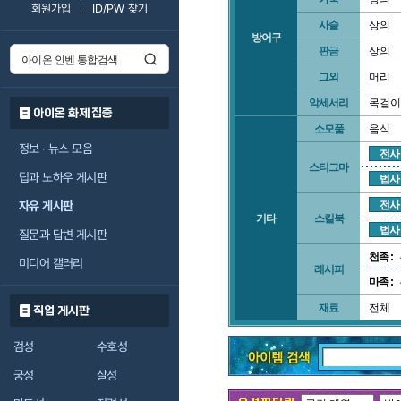
회원가입
ID/PW 찾기
사슬
상의
방어구
판금
상의
그외
머리
악세서리
목걸이
아이온 화제 집중
소모품
음식
정보 · 뉴스 모음
전사
스티그마
팁과 노하우 게시판
법사
자유 게시판
전사
기타
스킬북
법사
질문과 답변 게시판
천족 :
미디어 갤러리
레시피
마족 :
재료
전체
직업 게시판
검성
수호성
궁성
살성