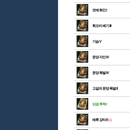
연쇄 화인 I
회오리 베기 III
기습 V
문양 각인 IV
문양 폭발 IV
고갈의 문양 폭발 II
단검 투척 I
배후 강타 II
[1]