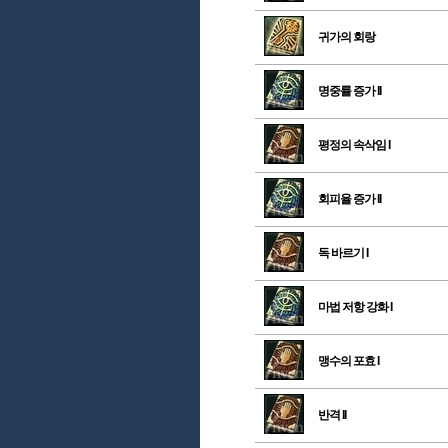
귀가의 회랑
명중률 증가 II
평정의 속삭임 I
회피율 증가 II
독 바르기 I
마법 저항 강화 I
맹수의 포효 I
반격 II