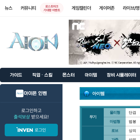
로스트아크
뉴스
커뮤니티
게임캘린더
게이머존
라이브/
기대평 이벤트
가이드
직업 · 스킬
몬스터
아이템
장비 시뮬레이터
아이온 인벤
아이템
로그인하고
물리형
단검
출석보상
받으세요!
무기
마법형
법봉
로그인
로브
상의
가죽
상의