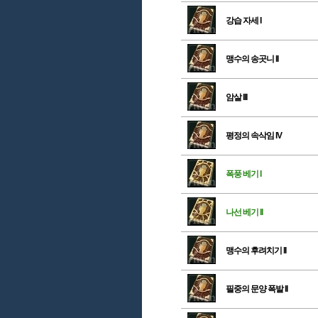
강습 자세 I
맹수의 송곳니 II
암살 III
평정의 속삭임 IV
폭풍 베기 I
나선 베기 II
맹수의 후려치기 II
필중의 문양 폭발 II