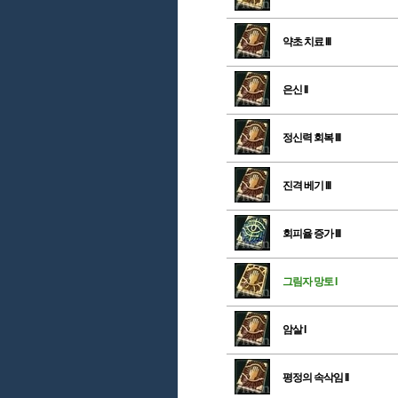
약초 치료 III
은신 II
정신력 회복 III
진격 베기 III
회피율 증가 III
그림자 망토 I
암살 I
평정의 속삭임 II