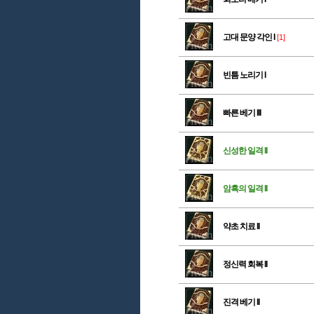
고대 문양 각인 I
[1]
빈틈 노리기 I
빠른 베기 III
신성한 일격 II
암흑의 일격 II
약초 치료 II
정신력 회복 II
진격 베기 II