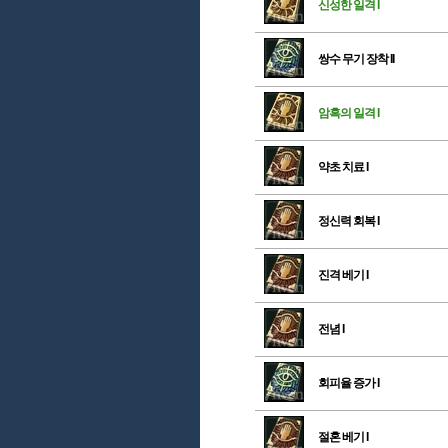
신성한 일격 I
쌍수 무기 장착 II
암흑의 일격 I
약초 치료 I
정신력 회복 I
진격 베기 I
전념 I
회피율 증가 I
절혼 베기 I