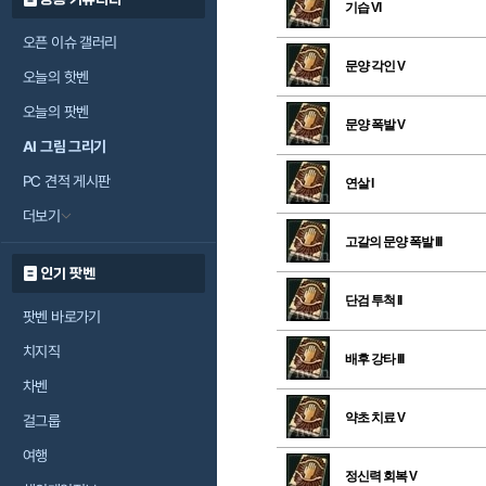
기습 VI
오픈 이슈 갤러리
문양 각인 V
오늘의 핫벤
오늘의 팟벤
문양 폭발 V
AI 그림 그리기
PC 견적 게시판
연살 I
더보기
고갈의 문양 폭발 III
인기 팟벤
단검 투척 II
팟벤 바로가기
치지직
배후 강타 III
차벤
약초 치료 V
걸그룹
여행
정신력 회복 V