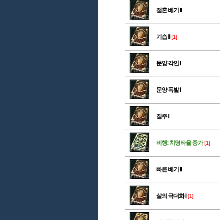
절혼 베기 II
기습 II
[1]
문양 각인 I
문양 폭발 I
질주 I
비행: 치명타율 증가
[1]
빠른 베기 II
살의 극대화 I
[1]