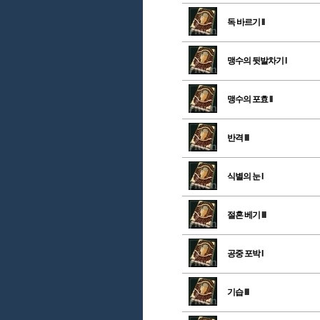
독 바르기 II
맹수의 뒷발차기 I
맹수의 포효 II
반격 III
식별의 눈 I
절혼 베기 III
공중 포박 I
기습 III