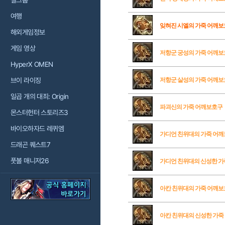
걸그룹
여행
잊혀진 시엘의 가죽 어깨
해외게임정보
게임 영상
저항군 궁성의 가죽 어깨
HyperX OMEN
브이 라이징
저항군 살성의 가죽 어깨
일곱 개의 대죄: Origin
파괴신의 가죽 어깨보호구
몬스터헌터 스토리즈3
바이오하자드 레퀴엠
가디언 친위대의 가죽 어
드래곤 퀘스트7
풋볼 매니저26
가디언 친위대의 신성한 가
아칸 친위대의 가죽 어깨
아칸 친위대의 신성한 가죽