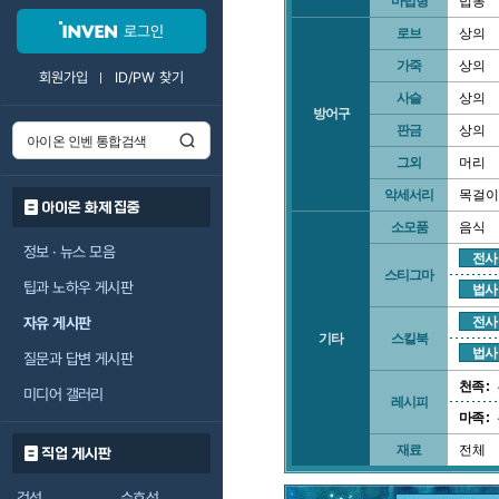
마법형
법봉
로그인
로브
상의
가죽
상의
회원가입
ID/PW 찾기
사슬
상의
방어구
판금
상의
그외
머리
악세서리
목걸이
아이온 화제 집중
소모품
음식
정보 · 뉴스 모음
전사
스티그마
팁과 노하우 게시판
법사
자유 게시판
전사
기타
스킬북
법사
질문과 답변 게시판
천족 :
미디어 갤러리
레시피
마족 :
재료
전체
직업 게시판
검성
수호성