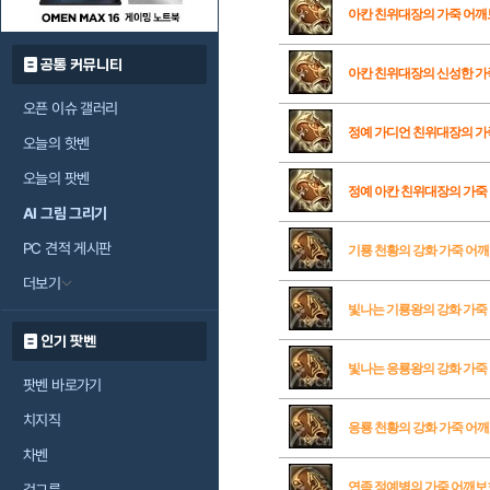
아칸 친위대장의 가죽 어
공통 커뮤니티
아칸 친위대장의 신성한 가
오픈 이슈 갤러리
정예 가디언 친위대장의 가
오늘의 핫벤
오늘의 팟벤
정예 아칸 친위대장의 가죽
AI 그림 그리기
PC 견적 게시판
기룡 천황의 강화 가죽 어
더보기
빛나는 기룡왕의 강화 가죽
인기 팟벤
빛나는 응룡왕의 강화 가죽
팟벤 바로가기
치지직
응룡 천황의 강화 가죽 어
차벤
연족 정예병의 가죽 어깨