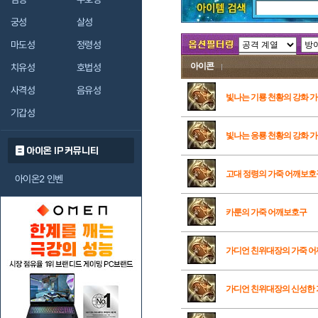
궁성
살성
마도성
정령성
아이콘
치유성
호법성
사격성
음유성
빛나는 기룡 천황의 강화 
기갑성
빛나는 응룡 천황의 강화 
아이온 IP 커뮤니티
고대 정령의 가죽 어깨보호
아이온2 인벤
카룬의 가죽 어깨보호구
가디언 친위대장의 가죽 
가디언 친위대장의 신성한