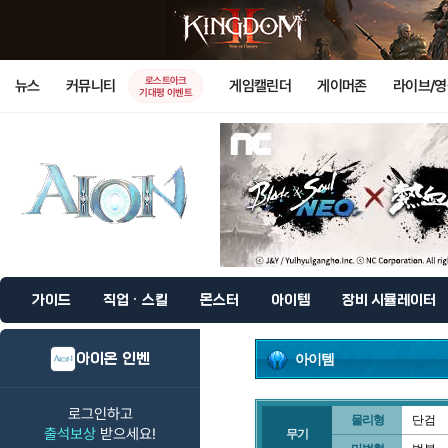
로스트아크
뉴스
커뮤니티
게임캘린더
게이머존
라이브/
기대평 이벤트
가이드
직업 · 스킬
몬스터
아이템
장비 시뮬레이터
아이온 인벤
아이템
로그인하고
물리형
단검
출석보상
받으세요!
무기