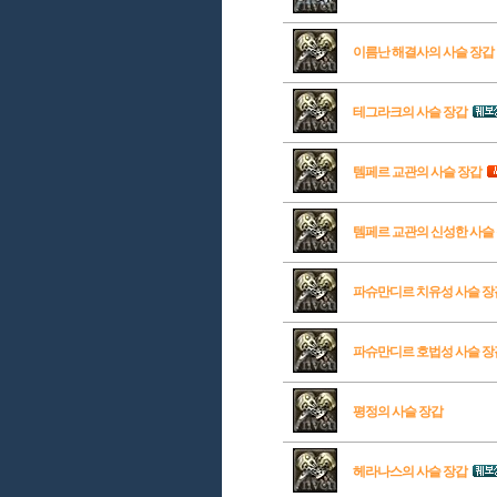
이름난 해결사의 사슬 장갑
테그라크의 사슬 장갑
템페르 교관의 사슬 장갑
템페르 교관의 신성한 사슬
파슈만디르 치유성 사슬 장
파슈만디르 호법성 사슬 장
평정의 사슬 장갑
헤라나스의 사슬 장갑