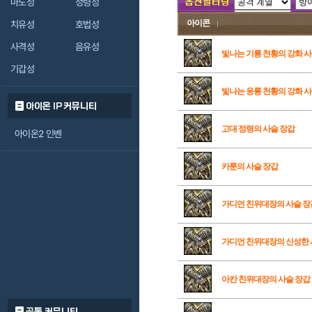
마도성
정령성
아이콘
치유성
호법성
사격성
음유성
빛나는 기룡 천황의 강화 사
기갑성
빛나는 응룡 천황의 강화 사
아이온 IP 커뮤니티
고대 정령의 사슬 장갑
아이온2 인벤
카룬의 사슬 장갑
가디언 친위대장의 사슬 장
가디언 친위대장의 신성한 
아칸 친위대장의 사슬 장갑
공통 커뮤니티