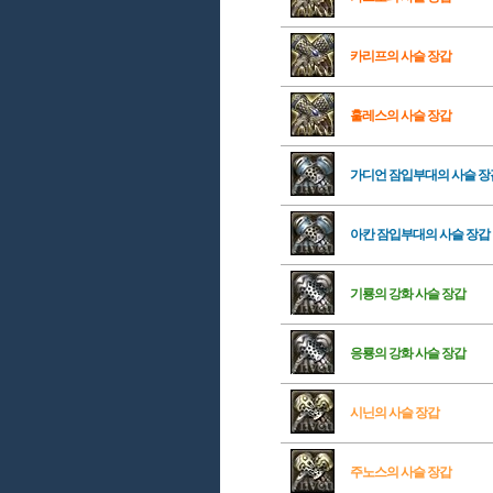
카리프의 사슬 장갑
훌레스의 사슬 장갑
가디언 잠입부대의 사슬 장
아칸 잠입부대의 사슬 장갑
기룡의 강화 사슬 장갑
응룡의 강화 사슬 장갑
시닌의 사슬 장갑
주노스의 사슬 장갑