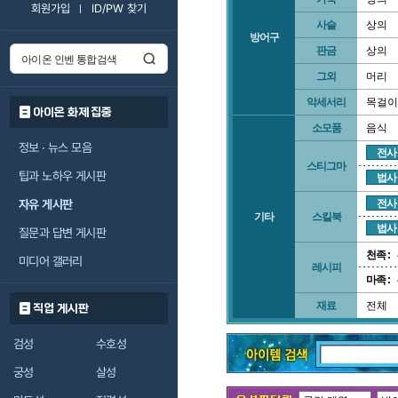
회원가입
ID/PW 찾기
사슬
상의
방어구
판금
상의
그외
머리
악세서리
목걸이
아이온 화제 집중
소모품
음식
정보 · 뉴스 모음
전사
스티그마
팁과 노하우 게시판
법사
자유 게시판
전사
기타
스킬북
법사
질문과 답변 게시판
천족 :
미디어 갤러리
레시피
마족 :
재료
전체
직업 게시판
검성
수호성
궁성
살성