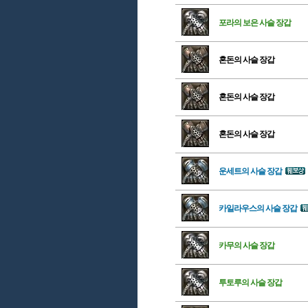
포라의 보은 사슬 장갑
혼돈의 사슬 장갑
혼돈의 사슬 장갑
혼돈의 사슬 장갑
운세트의 사슬 장갑
카일라우스의 사슬 장갑
카무의 사슬 장갑
투토루의 사슬 장갑