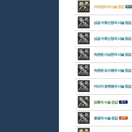
미라젠트의 사슬 장갑
상급 수호신장의 사슬 장갑
상급 수호신장의 사슬 장갑
숙련된 사냥꾼의 사슬 장갑
숙련된 조사원의 사슬 장갑
아드마 정예병의 사슬 장갑
암룡의 사슬 장갑
용염의 사슬 장갑