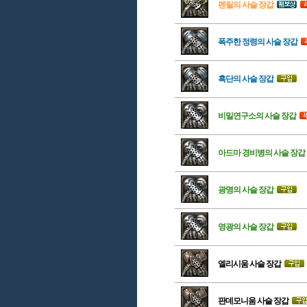
펜릴의 사슬 장갑
폭주한 정령의 사슬 장갑
흑단의 사슬 장갑
비밀연구소의 사슬 장갑
아드마 경비병의 사슬 장갑
광명의 사슬 장갑
영광의 사슬 장갑
엘리시움 사슬 장갑
판데모니움 사슬 장갑