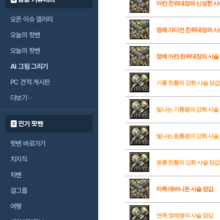
아칸 친위대장의 신성한 사
오픈 이슈 갤러리
정예 가디언 친위대장의 사
오늘의 핫벤
오늘의 팟벤
정예 아칸 친위대장의 사슬
AI 그림 그리기
PC 견적 게시판
기룡 천황의 강화 사슬 장갑
더보기
빛나는 기룡왕의 강화 사슬
인기 팟벤
빛나는 응룡왕의 강화 사슬
팟벤 바로가기
치지직
응룡 천황의 강화 사슬 장갑
차벤
마족 데바니온 사슬 장갑
걸그룹
여행
연족 정예병의 사슬 장갑