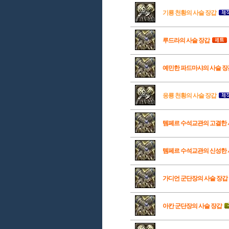
기룡 천황의 사슬 장갑
루드라의 사슬 장갑
예민한 파드마샤의 사슬 장
응룡 천황의 사슬 장갑
템페르 수석교관의 고결한 
템페르 수석교관의 신성한 
가디언 군단장의 사슬 장갑
아칸 군단장의 사슬 장갑