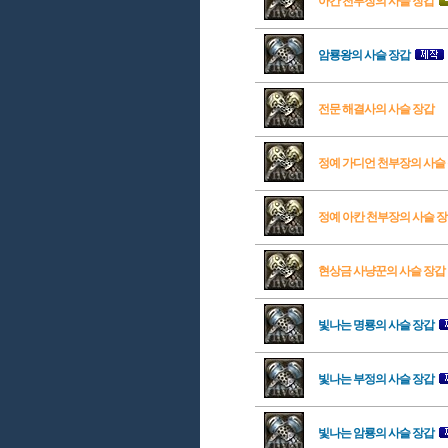
아칸 천부장의 사슬 장갑
암룡왕의 사슬 장갑
전문 해결사의 사슬 장갑
정예 가디언 천부장의 사슬
정예 아칸 천부장의 사슬 
현상금 사냥꾼의 사슬 장갑
빛나는 명룡의 사슬 장갑
빛나는 부정의 사슬 장갑
빛나는 암룡의 사슬 장갑