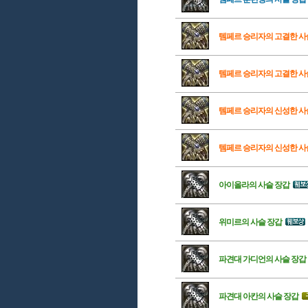
템페르 승리자의 고결한 사
템페르 승리자의 고결한 사
템페르 승리자의 신성한 사
템페르 승리자의 신성한 사
아이올라의 사슬 장갑
위미르의 사슬 장갑
파견대 가디언의 사슬 장갑
파견대 아칸의 사슬 장갑