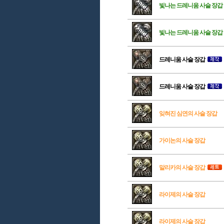
빛나는 드레니움 사슬 장갑
빛나는 드레니움 사슬 장갑
드레니움 사슬 장갑
드레니움 사슬 장갑
잊혀진 심연의 사슬 장갑
가이논의 사슬 장갑
말리카의 사슬 장갑
라이제의 사슬 장갑
라이제의 사슬 장갑