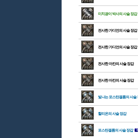
미치광이 박사의 사슬 장갑
전사한 가디언의 사슬 장갑
전사한 가디언의 사슬 장갑
전사한 아칸의 사슬 장갑
전사한 아칸의 사슬 장갑
빛나는 포스탄겔름의 사슬
할리온의 사슬 장갑
포스탄겔름의 사슬 장갑