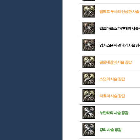
템페르 투사의 신성한 사슬
겔크마로스 파견대의 사슬
잉기스온 파견대의 사슬 장
관문대장의 사슬 장갑
스딧의 사슬 장갑
타흐의 사슬 장갑
누탄타의 사슬 장갑
컁의 사슬 장갑