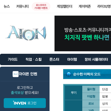
로스트아크
뉴스
커뮤니티
게임캘린더
게이머존
라이브/
기대평 이벤트
가이드
직업 · 스킬
몬스터
아이템
장비 시뮬레이터
아이온 인벤
순수한 마력의 오드
로그인하고
물리형
단검
출석보상
받으세요!
무기
마법형
법봉
로그인
로브
상의
가죽
상의