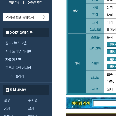
회원가입
ID/PW 찾기
사슬
상의
방어구
판금
상의
그외
머리
악세서리
목걸이
아이온 화제 집중
소모품
음식
정보 · 뉴스 모음
전사
스티그마
팁과 노하우 게시판
법사
자유 게시판
전사
기타
스킬북
법사
질문과 답변 게시판
천족 :
미디어 갤러리
레시피
마족 :
재료
전체
직업 게시판
검성
수호성
궁성
살성