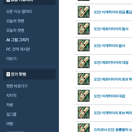
오픈 이슈 갤러리
도안: 아게히아의 판금 흉갑
오늘의 핫벤
도안: 에르미티아의 법서
오늘의 팟벤
AI 그림 그리기
도안: 아게히아의 법서
PC 견적 게시판
더보기
도안: 에르미티아의 대검
인기 팟벤
도안: 에르미티아의 로브 
팟벤 바로가기
치지직
도안: 아게히아의 대검
차벤
도안: 아게히아의 로브 허
걸그룹
여행
드라코닉 도안: 응룡왕의 