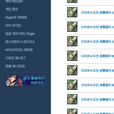
해외게임정보
게임 영상
드라코닉 도안: 응룡왕의 
HyperX OMEN
브이 라이징
드라코닉 도안: 응룡왕의 
일곱 개의 대죄: Origin
몬스터헌터 스토리즈3
드라코닉 도안: 응룡왕의 
바이오하자드 레퀴엠
드라코닉 도안: 응룡왕의 
드래곤 퀘스트7
풋볼 매니저26
드라코닉 도안: 응룡왕의 
드라코닉 도안: 응룡왕의 
드라코닉 도안: 응룡왕의 