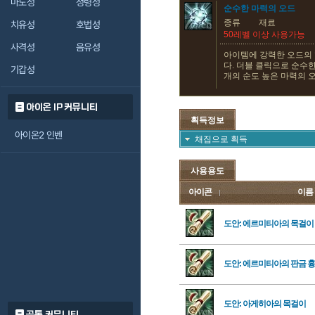
마도성
정령성
순수한 마력의 오드
종류
재료
치유성
호법성
50레벨 이상 사용가능
사격성
음유성
아이템에 강력한 오드의 
다. 더블 클릭으로 순수한
기갑성
개의 순도 높은 마력의 
아이온 IP 커뮤니티
획득정보
아이온2 인벤
채집으로 획득
사용용도
아이콘
이름
도안: 에르미티아의 목걸이
도안: 에르미티아의 판금 
도안: 아게히아의 목걸이
공통 커뮤니티