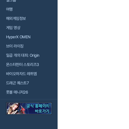
걸그룹
여행
해외게임정보
게임 영상
HyperX OMEN
브이 라이징
일곱 개의 대죄: Origin
몬스터헌터 스토리즈3
바이오하자드 레퀴엠
드래곤 퀘스트7
풋볼 매니저26