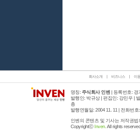
인벤 공식 미디어 파트너 및 제휴 파트너
회사소개
비즈니스
이
명칭:
주식회사 인벤
| 등록번호: 경기
발행인: 박규상 | 편집인: 강민우 |
발
층
발행연월일: 2004 11. 11 |
전화번호: 02 
인벤의 콘텐츠 및 기사는 저작권법의 
Copyrightⓒ
Inven.
All rights reserved