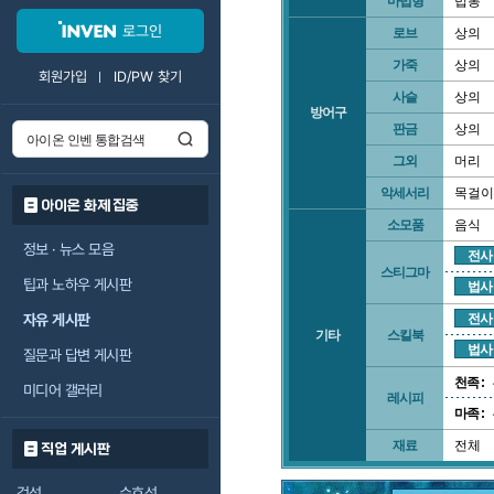
마법형
법봉
로그인
로브
상의
가죽
상의
회원가입
ID/PW 찾기
사슬
상의
방어구
판금
상의
그외
머리
악세서리
목걸이
아이온 화제 집중
소모품
음식
정보 · 뉴스 모음
전사
스티그마
팁과 노하우 게시판
법사
자유 게시판
전사
기타
스킬북
법사
질문과 답변 게시판
천족 :
미디어 갤러리
레시피
마족 :
재료
전체
직업 게시판
검성
수호성