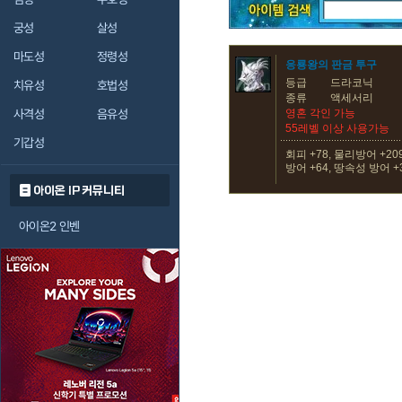
궁성
살성
마도성
정령성
응룡왕의 판금 투구
등급
드라코닉
치유성
호법성
종류
액세서리
사격성
음유성
영혼 각인 가능
55레벨 이상 사용가능
기갑성
회피 +78, 물리방어 +209
방어 +64, 땅속성 방어 +3
아이온 IP 커뮤니티
아이온2 인벤