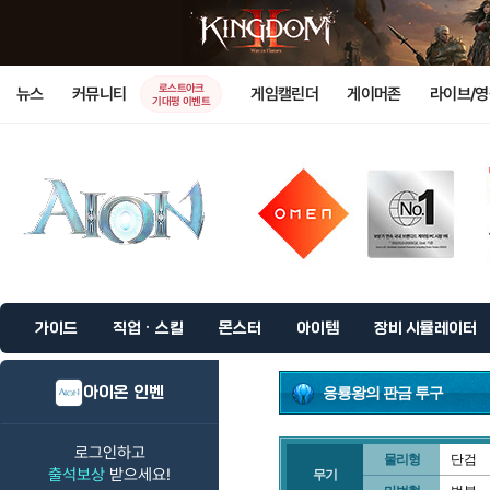
로스트아크
뉴스
커뮤니티
게임캘린더
게이머존
라이브/
기대평 이벤트
가이드
직업 · 스킬
몬스터
아이템
장비 시뮬레이터
아이온 인벤
응룡왕의 판금 투구
로그인하고
물리형
단검
출석보상
받으세요!
무기