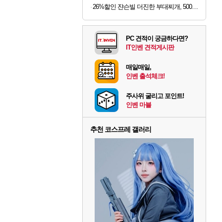
26%할인 쟌슨빌 더진한 부대찌개, 500g, 3개
PC 견적이 궁금하다면?
IT인벤 견적게시판
매일매일,
인벤 출석체크!
주사위 굴리고 포인트!
인벤 마블
추천 코스프레 갤러리