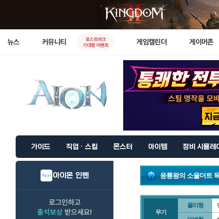
로스트아크
뉴스
커뮤니티
게임캘린더
게이머존
기대평 이벤트
가이드
직업 · 스킬
몬스터
아이템
장비 시뮬레
아이온 인벤
응룡왕의 소울더트 
로그인하고
물리형
출석보상
받으세요!
무기