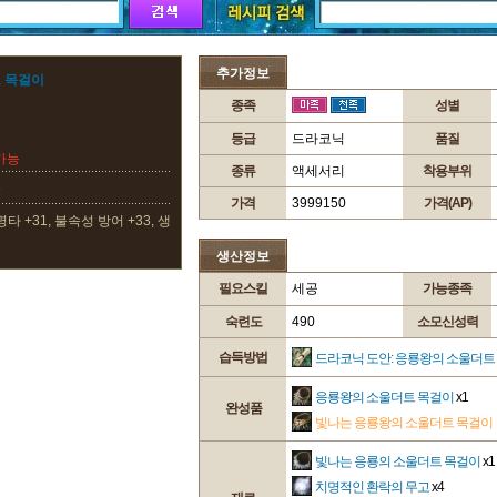
추가정보
 목걸이
종족
성별
등급
드라코닉
품질
가능
종류
액세서리
착용부위
6
가격
3999150
가격(AP)
명타 +31, 불속성 방어 +33, 생
생산정보
필요스킬
세공
가능종족
숙련도
490
소모신성력
습득방법
드라코닉 도안: 응룡왕의 소울더트
응룡왕의 소울더트 목걸이
x1
완성품
빛나는 응룡왕의 소울더트 목걸이
빛나는 응룡의 소울더트 목걸이
x1
치명적인 환락의 무고
x4