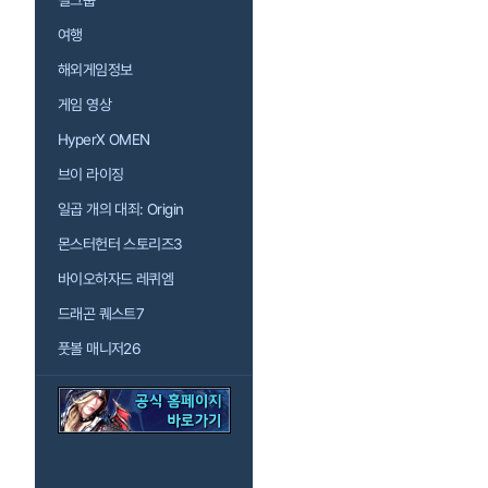
걸그룹
여행
해외게임정보
게임 영상
HyperX OMEN
브이 라이징
일곱 개의 대죄: Origin
몬스터헌터 스토리즈3
바이오하자드 레퀴엠
드래곤 퀘스트7
풋볼 매니저26