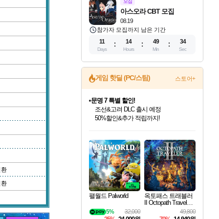
모집
아스오라 CBT 모집
08.19
참가자 모집까지 남은 기간
11
14
49
33
Days
Hours
Min
Sec
게임 핫딜 (PC/스팀)
스토어+
문명 7 특별 할인!
조선&고려 DLC 출시 예정
50%할인&추가 적립까지!
인벤게임즈 8월 특별 할인!
드래곤소드: 어웨이크닝 입점!
마블 투혼 파이팅 소울즈 정식출시!
귀무자: 검의 길 예약 판매 중!
비스트 오브 리인카네이션 정식 출시!
커세어 코브 출시 기념 할인!
더 렐릭 퍼스트 가디언 정식 출시
베데스다 40주년 기념 할인 중!
캡콤 프렌차이즈 할인 진행 중!
캡콤 일부 상품 상시 할인
스타워즈 은하계 레이서
로블록스 기프트 카드 공식 입점
인기 퍼블리셔 모음!
스팀으로 만나는 드래곤소드!
마블 히어로 총 출동&화려한 격투!
10% 할인과
게임프릭 신작 IP
해적'섬'을 발전시키자!
설화x하드코어 액션!
베데스다의 명작들을
몬헌, 바하 등 인기 IP를
몬헌 와일즈 & 드래곤즈 도그마2
인벤게임즈에서 10% 추가 적립
Robux를 가장 안전하고
최대 90% 할인가를 만나보세요!
네이버혜택과 함께 만나보세요!
네이버 포인트 혜택까지!
이니&베니 혜택까지!
네이버 혜택가와 함께 예약하세요!
할인&네이버혜택으로 만나보세요!
네이버페이 혜택과 만나보세요!
40주년 프로모션으로 만나보세요!
할인가에 만나보세요!
일부 에디션 상시 할인!
혜택으로 예약 판매 중
편안하게 충전하세요
변환
변환
팰월드 Palworld
옥토패스 트래블러
II Octopath Traveler I
I
5%
32,000
49,800