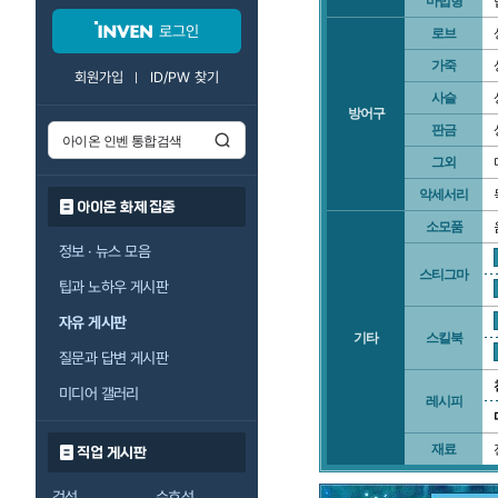
마법형
로그인
로브
가죽
회원가입
ID/PW 찾기
사슬
방어구
판금
그외
악세서리
아이온 화제 집중
소모품
정보 · 뉴스 모음
스티그마
팁과 노하우 게시판
자유 게시판
기타
스킬북
질문과 답변 게시판
미디어 갤러리
레시피
재료
직업 게시판
검성
수호성