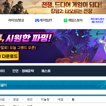
X
최대 90% 할인
라이브/영상
게이밍/IT
게임스토어
8월 프로모션
이터
인던 · 정예공략
퀘스트
목걸이
단검
장검
전곤
미늘창
대검
활