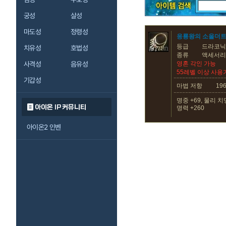
궁성
살성
마도성
정령성
응룡왕의 소울더트
등급
드라코닉
치유성
호법성
종류
액세서리
사격성
음유성
영혼 각인 가능
55레벨 이상 사용
기갑성
마법 저항
19
명중 +69, 물리 치
아이온 IP 커뮤니티
명력 +260
아이온2 인벤