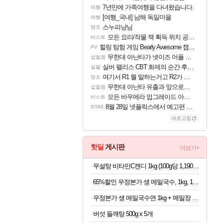
7년만에 가족여행을 다녀왔습니다.
여행
[여행_국내] 남해 독일마을
여행
스누피냥님
명조
모든 요리/작물 책 획득 위치 공략 (36개) - 미식가 도전과제
비스트
힐링 탐험 게임 Bearly Awesome 챕터 1 트레일러
PV
무한대 아난타가 넷이즈 어플 달력에 일정 등록
섭컬겜
실버 팰리스 CBT 화제의 순간·후기 모음
실팰
여기서 R1 뭘 말하는거고 R2가 뭘말하는걸까요?
명조
무한대 아난타 유출과 앞으로의 예상 (루머)
섭컬겜
모든 바우에라 업그레이드 아이템 획득 위치 공략 (89개)
비스트
8월 28일 넷플릭스에서 예고편 공개 예정
GTA6
새로고침
핫딜
게시판
더보기+
무설탕 비타민C캔디 1kg (100g당 1,190원)
65%할인 우정본가 생 메밀국수, 1kg, 1팩 + 시원한 메밀장, 40g, 6개
우정본가 생 메밀국수면 1kg + 메밀장 6개 (100g당 690원)
버섯 들깨탕 500g x 5개