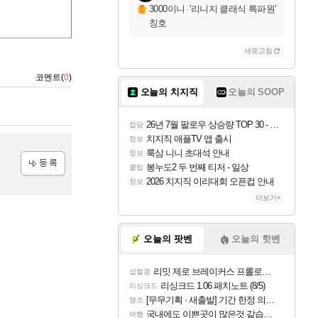
3000이니
·
'리니지 클래식 특파원'
칭호
새로고침
코멘트(
0
)
오늘의 치지직
오늘의 SOOP
26년 7월 팔로우 상승량 TOP 30 - 월간 치지직
잡담
치지직 애플TV 앱 출시
정보
룩삼 니니 초대석 안내
정보
봉누도2 두 번째 티저 - 일상
클립
2026 치지직 이리대회 오픈컵 안내
등록
정보
더보기+
오늘의 팟벤
오늘의 핫벤
리밋 제로 브레이커스 프롤로그 테스트 후기 영상 업로드
섭컬겜
리싱크드 1.06 패치노트 (8/5)
리싱크드
[무무기획 · 새출발] 기간 한정 의뢰 이벤트
명조
국내에도 이쁜곳이 많은것 같습니다
여행