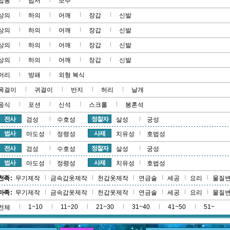
법봉
법서
보주
상의
하의
어깨
장갑
신발
상의
하의
어깨
장갑
신발
상의
하의
어깨
장갑
신발
상의
하의
어깨
장갑
신발
머리
방패
외형 복식
목걸이
귀걸이
반지
허리
날개
음식
포션
신석
스크롤
봉혼석
전사
정찰자
검성
수호성
살성
궁성
법사
사제
마도성
정령성
치유성
호법성
전사
정찰자
검성
수호성
살성
궁성
법사
사제
마도성
정령성
치유성
호법성
천족 :
무기제작
금속갑옷제작
천갑옷제작
연금술
세공
요리
물질
마족 :
무기제작
금속갑옷제작
천갑옷제작
연금술
세공
요리
물질
1~10
11~20
21~30
31~40
41~50
51~
전체