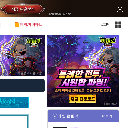
혜택.아이마트
로그인
인
벤
전
체
사
이
트
맵
게임 캘린더
더보기+