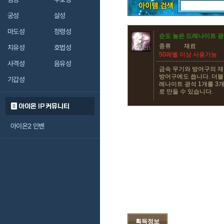
궁성
살성
마도성
정령성
순도 높은 드레나이트 
종류
재료
치유성
호법성
50레벨 이상 사용가능
사격성
음유성
금속 무기와 방어구의 재
방어구에도 씁니다. 더블
기갑성
레나이트 광석 1개를 3
로 만들 수 있습니다.
아이온 IP 커뮤니티
아이온2 인벤
획득정보