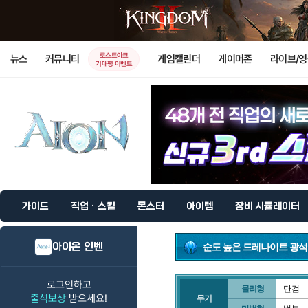
로스트아크
뉴스
커뮤니티
게임캘린더
게이머존
라이브/
기대평 이벤트
가이드
직업 · 스킬
몬스터
아이템
장비 시뮬레이터
아이온 인벤
순도 높은 드레나이트 광석
로그인하고
물리형
단검
출석보상
받으세요!
무기