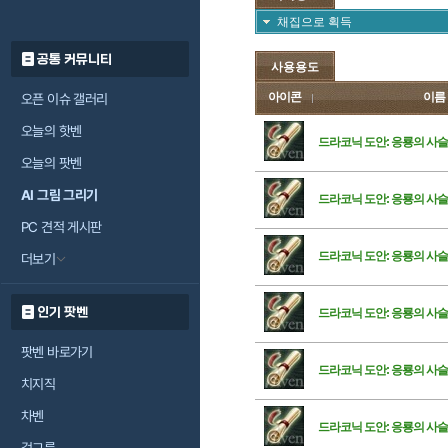
채집으로 획득
공통 커뮤니티
사용용도
아이콘
이름
오픈 이슈 갤러리
오늘의 핫벤
드라코닉 도안: 응룡의 사슬
오늘의 팟벤
AI 그림 그리기
드라코닉 도안: 응룡의 사슬
PC 견적 게시판
드라코닉 도안: 응룡의 사슬
더보기
인기 팟벤
드라코닉 도안: 응룡의 사
팟벤 바로가기
드라코닉 도안: 응룡의 사슬
치지직
차벤
드라코닉 도안: 응룡의 사슬