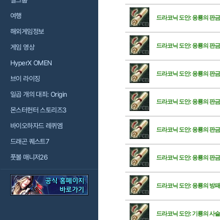
걸그룹
여행
드라코닉 도안: 응룡의 판금
해외게임정보
드라코닉 도안: 응룡의 판금
게임 영상
HyperX OMEN
드라코닉 도안: 응룡의 판금
브이 라이징
일곱 개의 대죄: Origin
드라코닉 도안: 응룡의 판금
몬스터헌터 스토리즈3
바이오하자드 레퀴엠
드라코닉 도안: 응룡의 판금
드래곤 퀘스트7
풋볼 매니저26
드라코닉 도안: 응룡의 판금
드라코닉 도안: 응룡의 방패
드라코닉 도안: 기룡의 사슬