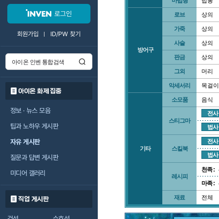
마법형
법봉
로그인
로브
상의
가죽
상의
회원가입
ID/PW 찾기
사슬
상의
방어구
판금
상의
그외
머리
악세서리
목걸이
아이온 화제 집중
소모품
음식
정보 · 뉴스 모음
전사
스티그마
팁과 노하우 게시판
법사
자유 게시판
전사
기타
스킬북
법사
질문과 답변 게시판
천족 :
미디어 갤러리
레시피
마족 :
재료
전체
직업 게시판
검성
수호성