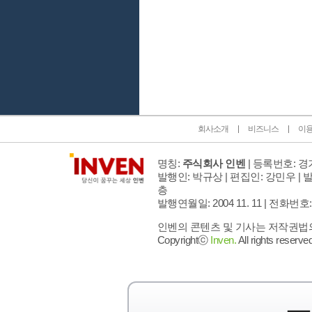
인벤 공식 미디어 파트너 및 제휴 파트너
회사소개
비즈니스
이
명칭:
주식회사 인벤
| 등록번호: 경기
발행인: 박규상 | 편집인: 강민우 |
발
층
발행연월일: 2004 11. 11 |
전화번호: 02 
인벤의 콘텐츠 및 기사는 저작권법의 
Copyrightⓒ
Inven.
All rights reserved