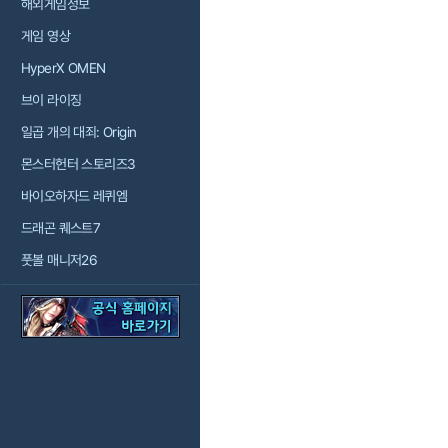
해외게임정보
게임 영상
HyperX OMEN
브이 라이징
일곱 개의 대죄: Origin
몬스터헌터 스토리즈3
바이오하자드 레퀴엠
드래곤 퀘스트7
풋볼 매니저26