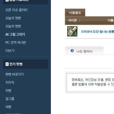
오픈 이슈 갤러리
사용용도
오늘의 핫벤
아이콘
이름
오늘의 팟벤
드라코닉 도안: 빛나는 응
AI 그림 그리기
PC 견적 게시판
더보기
나도 한마디
인기 팟벤
팟벤 바로가기
치지직
차벤
걸그룹
여행