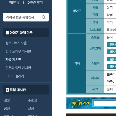
회원가입
ID/PW 찾기
사슬
상의
방어구
판금
상의
그외
머리
악세서리
목걸이
아이온 화제 집중
소모품
음식
정보 · 뉴스 모음
전사
스티그마
팁과 노하우 게시판
법사
자유 게시판
전사
기타
스킬북
법사
질문과 답변 게시판
천족 :
미디어 갤러리
레시피
마족 :
재료
전체
직업 게시판
검성
수호성
궁성
살성