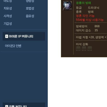
마도성
정령성
응룡의 방패
등급
드라코닉
치유성
호법성
종류
방패
사격성
음유성
영혼 각인 가능
55레벨 이상 사용가능
기갑성
방패방어
868
대미지 감소
35
아이온 IP 커뮤니티
마법 저항 +28, 생명력 +
마석 강화
아이온2 인벤
공통 커뮤니티