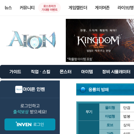
로스트아크
뉴스
커뮤니티
게임캘린더
게이머존
라이브/
기대평 이벤트
가이드
직업 · 스킬
몬스터
아이템
장비 시뮬레이터
아이온 인벤
응룡의 방패
로그인하고
물리형
단검
출석보상
받으세요!
무기
마법형
법봉
로그인
로브
상의
가죽
상의