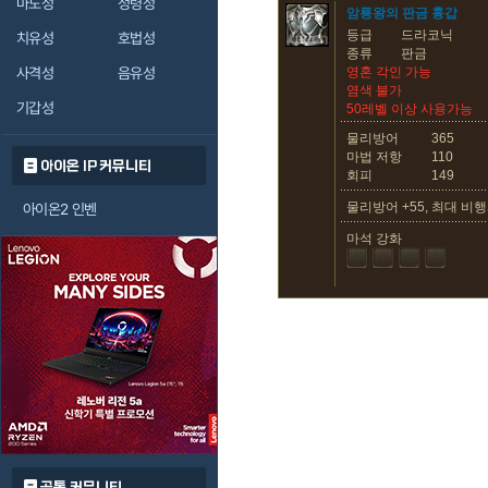
마도성
정령성
암룡왕의 판금 흉갑
등급
드라코닉
치유성
호법성
종류
판금
사격성
음유성
영혼 각인 가능
염색 불가
기갑성
50레벨 이상 사용가능
물리방어
365
마법 저항
110
아이온 IP 커뮤니티
회피
149
물리방어 +55, 최대 비행
아이온2 인벤
마석 강화
공통 커뮤니티