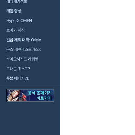
해외게임정보
게임 영상
HyperX OMEN
브이 라이징
일곱 개의 대죄: Origin
몬스터헌터 스토리즈3
바이오하자드 레퀴엠
드래곤 퀘스트7
풋볼 매니저26