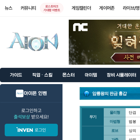
로스트아크
뉴스
커뮤니티
게임캘린더
게이머존
라이브/
기대평 이벤트
가이드
직업 · 스킬
몬스터
아이템
장비 시뮬레이터
아이온 인벤
암룡왕의 판금 흉갑
로그인하고
물리형
단검
출석보상
받으세요!
무기
마법형
법봉
로그인
로브
상의
가죽
상의