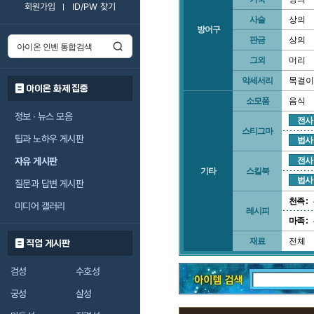
회원가입
ID/PW 찾기
사슬
상의
방어구
판금
상의
그외
머리
악세서리
목걸이
아이온 화제 집중
소모품
음식
정보 · 뉴스 모음
전사
스티그마
팁과 노하우 게시판
법사
자유 게시판
전사
기타
스킬북
법사
질문과 답변 게시판
천족 :
미디어 갤러리
레시피
마족 :
재료
전체
직업 게시판
검성
수호성
궁성
살성