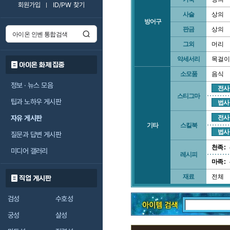
회원가입
ID/PW 찾기
사슬
상의
방어구
판금
상의
그외
머리
악세서리
목걸이
아이온 화제 집중
소모품
음식
정보 · 뉴스 모음
전사
스티그마
팁과 노하우 게시판
법사
자유 게시판
전사
기타
스킬북
법사
질문과 답변 게시판
천족 :
미디어 갤러리
레시피
마족 :
재료
전체
직업 게시판
검성
수호성
궁성
살성