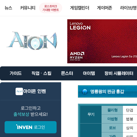
로스트아크
뉴스
커뮤니티
게임캘린더
게이머존
라이브/
기대평 이벤트
가이드
직업 · 스킬
몬스터
아이템
장비 시뮬레이터
아이온 인벤
명룡왕의 판금 흉갑
로그인하고
물리형
단검
출석보상
받으세요!
무기
마법형
법봉
로그인
로브
상의
가죽
상의