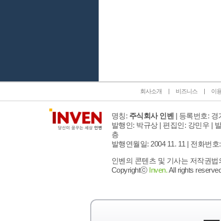
인벤 공식 미디어 파트너 및 제휴 파트너
회사소개
비즈니스
이
명칭:
주식회사 인벤
| 등록번호: 경기
발행인: 박규상 | 편집인: 강민우 |
발
층
발행연월일: 2004 11. 11 |
전화번호: 02 
인벤의 콘텐츠 및 기사는 저작권법의 
Copyrightⓒ
Inven.
All rights reserved