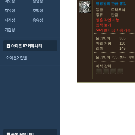
마도성
정령성
명룡왕의 판금 흉갑
등급
드라코닉
치유성
호법성
종류
판금
사격성
음유성
영혼 각인 가능
염색 불가
기갑성
50레벨 이상 사용가능
물리방어
365
마법 저항
110
아이온 IP 커뮤니티
회피
149
물리방어 +55, 최대 비행
아이온2 인벤
마석 강화
공통 커뮤니티