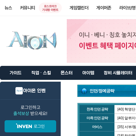
로스트아크
뉴스
커뮤니티
게임캘린더
게이머존
라이브/
기대평 이벤트
가이드
직업 · 스킬
몬스터
아이템
장비 시뮬레이터
아이온 인벤
인던/정예공략
로그인하고
천족 인던 공략
[40] 혁명
출석보상
받으세요!
마족 인던 공략
[40] 알퀴
로그인
어비스
[35] 서부
[18] 하라멜