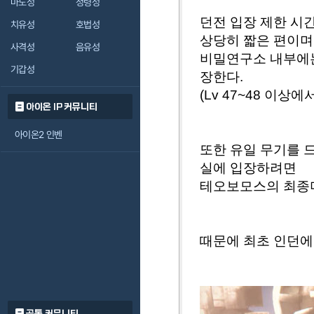
마도성
정령성
던전 입장 제한 시
치유성
호법성
상당히 짧은 편이며
사격성
음유성
비밀연구소 내부에는 
기갑성
장한다.
(Lv 47~48 이상
아이온 IP 커뮤니티
아이온2 인벤
또한 유일 무기를 
실에 입장하려면
테오보모스의 최종미
때문에 최초 인던에
공통 커뮤니티