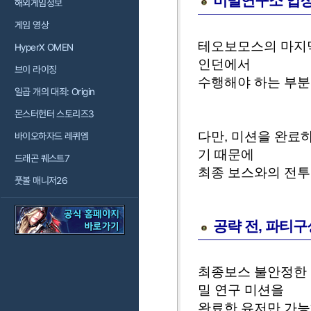
비밀연구소 입장
해외게임정보
게임 영상
테오보모스의 마지막
HyperX OMEN
인던에서
브이 라이징
수행해야 하는 부분
일곱 개의 대죄: Origin
몬스터헌터 스토리즈3
다만, 미션을 완료
바이오하자드 레퀴엠
기 때문에
드래곤 퀘스트7
최종 보스와의 전투
풋볼 매니저26
공략 전, 파티구
최종보스 불안정한 
밀 연구 미션을
완료한 유저만 가능