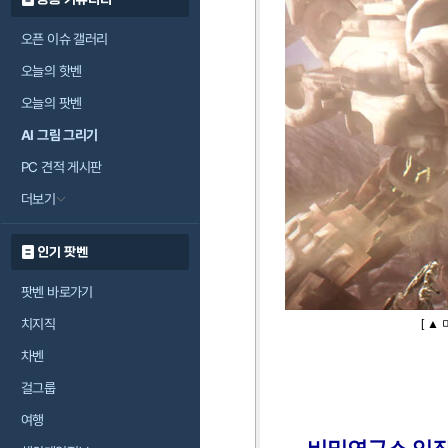
오픈 이슈 갤러리
오늘의 핫벤
오늘의 팟벤
AI 그림 그리기
PC 견적 게시판
더보기
인기 팟벤
팟벤 바로가기
치지직
[ ▲
차벤
걸그룹
여행