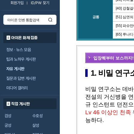
회원가입
ID/PW 찾기
[40] 강철
공통
[51] 심연
[55] 파슈
[65] 루나
아이온 화제 집중
정보 · 뉴스 모음
입장퀘부터 보스까지!
팁과 노하우 게시판
자유 게시판
1. 비밀 연구
질문과 답변 게시판
미디어 갤러리
비밀 연구소는 데바
전설의 거신병을 연
규 인스턴트 던전
직업 게시판
Lv 46 이상인 천족
검성
수호성
능하다.
궁성
살성