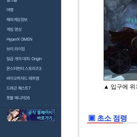
걸그룹
여행
해외게임정보
게임 영상
HyperX OMEN
브이 라이징
일곱 개의 대죄: Origin
몬스터헌터 스토리즈3
바이오하자드 레퀴엠
▲ 입구에 위
드래곤 퀘스트7
풋볼 매니저26
▣ 초소 점령