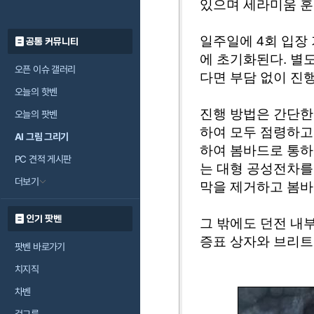
있으며 세라미움 훈
일주일에 4회 입장
공통 커뮤니티
에 초기화된다. 별
오픈 이슈 갤러리
다면 부담 없이 진행
오늘의 핫벤
진행 방법은 간단한
오늘의 팟벤
하여 모두 점령하고
AI 그림 그리기
하여 봄바드로 통하
PC 견적 게시판
는 대형 공성전차를
더보기
막을 제거하고 봄바
인기 팟벤
그 밖에도 던전 내
증표 상자와 브리트
팟벤 바로가기
치지직
차벤