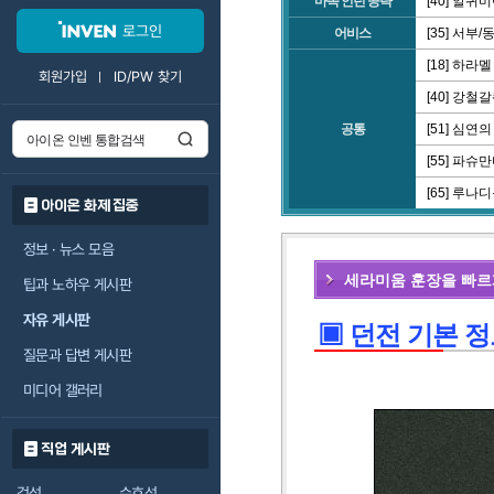
마족 인던 공략
[40] 알퀴
로그인
어비스
[35] 서부
[18] 하라멜
회원가입
ID/PW 찾기
[40] 강철
공통
[51] 심연
[55] 파슈
[65] 루나
아이온 화제 집중
정보 · 뉴스 모음
세라미움 훈장을 빠르
팁과 노하우 게시판
자유 게시판
▣ 던전 기본 정
질문과 답변 게시판
미디어 갤러리
직업 게시판
검성
수호성