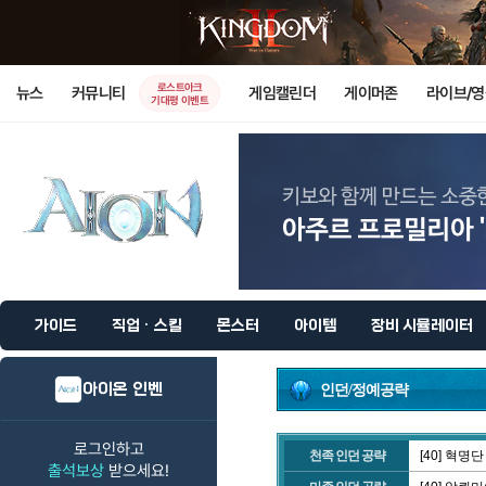
로스트아크
뉴스
커뮤니티
게임캘린더
게이머존
라이브/
기대평 이벤트
가이드
직업 · 스킬
몬스터
아이템
장비 시뮬레이터
아이온 인벤
인던/정예공략
로그인하고
천족 인던 공략
[40] 혁명
출석보상
받으세요!