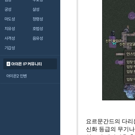
궁성
살성
마도성
정령성
치유성
호법성
사격성
음유성
기갑성
아이온 IP 커뮤니티
아이온2 인벤
요르문간드의 다리는
신화 등급의 무기나