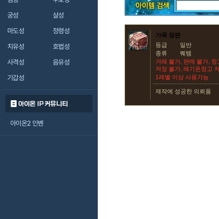
궁성
살성
마도성
정령성
가죽 장판
등급
일반
치유성
호법성
종류
퀘템
사격성
음유성
거래 불가, 판매 불가, 
저장 불가, 레기온창고 
기갑성
1레벨 이상 사용가능
제작에 성공한 의뢰품
아이온 IP 커뮤니티
아이온2 인벤