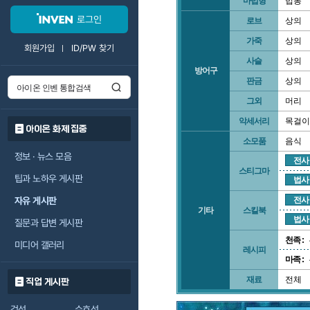
마법형
법봉
로그인
로브
상의
가죽
상의
회원가입
ID/PW 찾기
사슬
상의
방어구
판금
상의
그외
머리
악세서리
목걸이
아이온 화제 집중
소모품
음식
정보 · 뉴스 모음
전사
스티그마
팁과 노하우 게시판
법사
자유 게시판
전사
기타
스킬북
법사
질문과 답변 게시판
천족 :
미디어 갤러리
레시피
마족 :
재료
전체
직업 게시판
검성
수호성