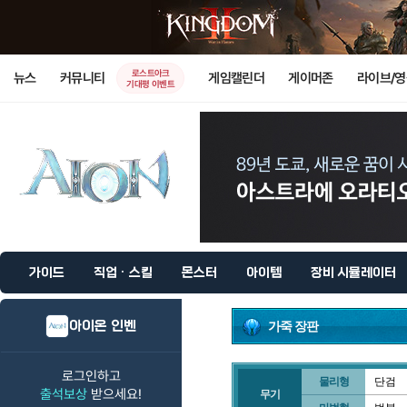
로스트아크
뉴스
커뮤니티
게임캘린더
게이머존
라이브/
기대평 이벤트
가이드
직업 · 스킬
몬스터
아이템
장비 시뮬레이터
아이온 인벤
가죽 장판
로그인하고
물리형
단검
출석보상
받으세요!
무기