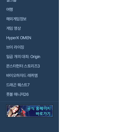
걸그룹
여행
해외게임정보
게임 영상
HyperX OMEN
브이 라이징
일곱 개의 대죄: Origin
몬스터헌터 스토리즈3
바이오하자드 레퀴엠
드래곤 퀘스트7
풋볼 매니저26