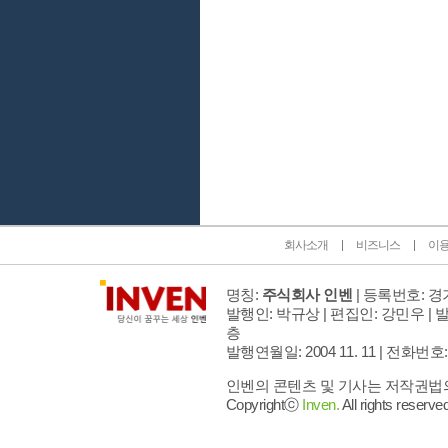
인벤 공식 미디어 파트너 및 제휴 파트너
회사소개
비즈니스
이
명칭:
주식회사 인벤
| 등록번호: 경기
발행인: 박규상 | 편집인: 강민우 |
발
층
발행연월일: 2004 11. 11 |
전화번호: 02 
인벤의 콘텐츠 및 기사는 저작권법의 
Copyrightⓒ
Inven.
All rights reserved