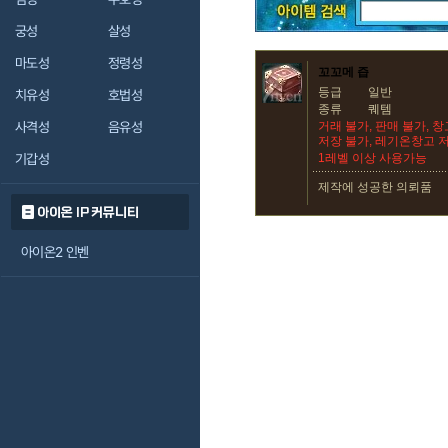
궁성
살성
마도성
정령성
꼬꼬메 즙
등급
일반
치유성
호법성
종류
퀘템
사격성
음유성
거래 불가, 판매 불가, 
저장 불가, 레기온창고 
기갑성
1레벨 이상 사용가능
제작에 성공한 의뢰품
아이온 IP 커뮤니티
아이온2 인벤