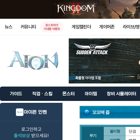
로스트아크
뉴스
커뮤니티
게임캘린더
게이머존
라이브/
기대평 이벤트
가이드
직업 · 스킬
몬스터
아이템
장비 시뮬레이터
아이온 인벤
꼬꼬메 즙
로그인하고
물리형
단검
출석보상
받으세요!
무기