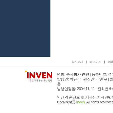
인벤 공식 미디어 파트너 및 제휴 파트너
회사소개
비즈니스
이
명칭:
주식회사 인벤
| 등록번호: 경기
발행인: 박규상 | 편집인: 강민우 |
발
층
발행연월일: 2004 11. 11 |
전화번호: 02 
인벤의 콘텐츠 및 기사는 저작권법의 
Copyrightⓒ
Inven.
All rights reserved