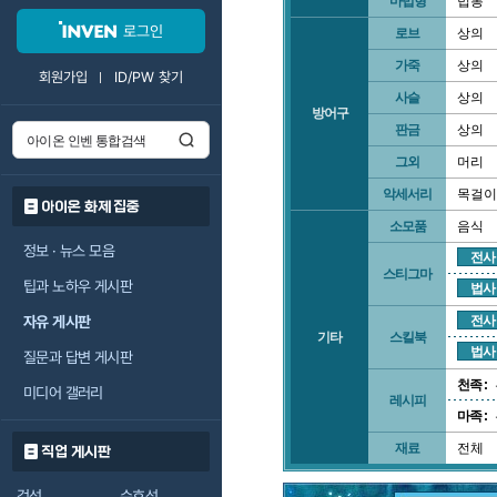
마법형
법봉
로그인
로브
상의
가죽
상의
회원가입
ID/PW 찾기
사슬
상의
방어구
판금
상의
그외
머리
악세서리
목걸이
아이온 화제 집중
소모품
음식
정보 · 뉴스 모음
전사
스티그마
팁과 노하우 게시판
법사
자유 게시판
전사
기타
스킬북
법사
질문과 답변 게시판
천족 :
미디어 갤러리
레시피
마족 :
재료
전체
직업 게시판
검성
수호성