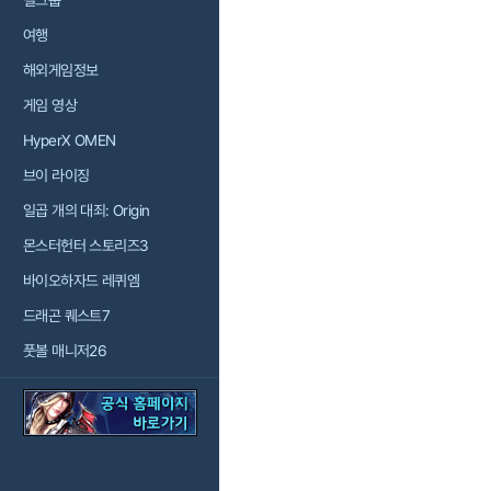
걸그룹
여행
해외게임정보
게임 영상
HyperX OMEN
브이 라이징
일곱 개의 대죄: Origin
몬스터헌터 스토리즈3
바이오하자드 레퀴엠
드래곤 퀘스트7
풋볼 매니저26