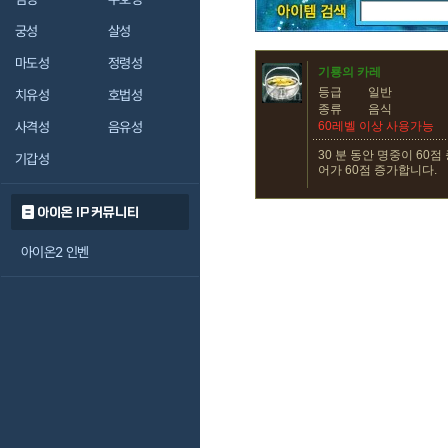
궁성
살성
마도성
정령성
기룡의 카레
등급
일반
치유성
호법성
종류
음식
사격성
음유성
60레벨 이상 사용가능
30 분 동안 명중이 60
기갑성
어가 60점 증가합니다.
아이온 IP 커뮤니티
아이온2 인벤