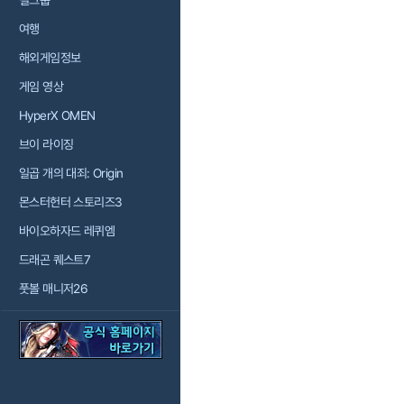
걸그룹
여행
해외게임정보
게임 영상
HyperX OMEN
브이 라이징
일곱 개의 대죄: Origin
몬스터헌터 스토리즈3
바이오하자드 레퀴엠
드래곤 퀘스트7
풋볼 매니저26