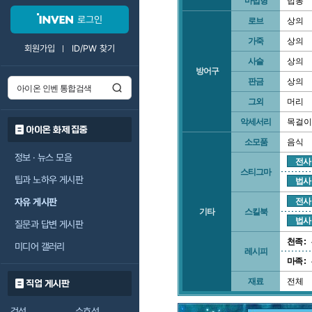
마법형
법봉
로그인
로브
상의
가죽
상의
회원가입
ID/PW 찾기
사슬
상의
방어구
판금
상의
그외
머리
악세서리
목걸이
아이온 화제 집중
소모품
음식
정보 · 뉴스 모음
전사
스티그마
팁과 노하우 게시판
법사
자유 게시판
전사
기타
스킬북
법사
질문과 답변 게시판
천족 :
미디어 갤러리
레시피
마족 :
재료
전체
직업 게시판
검성
수호성