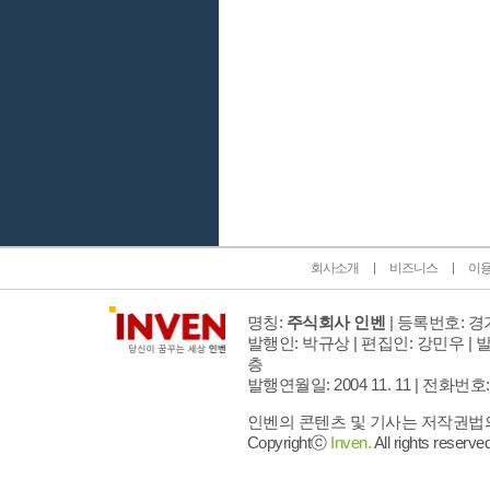
인벤 공식 미디어 파트너 및 제휴 파트너
회사소개
비즈니스
이
명칭:
주식회사 인벤
| 등록번호: 경기
발행인: 박규상 | 편집인: 강민우 |
발
층
발행연월일: 2004 11. 11 |
전화번호: 02 
인벤의 콘텐츠 및 기사는 저작권법의 
Copyrightⓒ
Inven.
All rights reserved