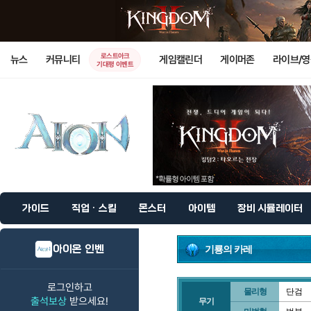
로스트아크
뉴스
커뮤니티
게임캘린더
게이머존
라이브/
기대평 이벤트
가이드
직업 · 스킬
몬스터
아이템
장비 시뮬레이터
아이온 인벤
기룡의 카레
로그인하고
물리형
단검
출석보상
받으세요!
무기