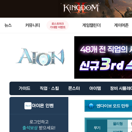
로스트아크
뉴스
커뮤니티
게임캘린더
게이머존
기대평 이벤트
가이드
직업 · 스킬
몬스터
아이템
장비 시뮬레
아이온 인벤
엔다이브 오드 만두
로그인하고
물리형
출석보상
받으세요!
무기