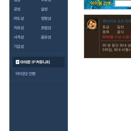
궁성
살성
마도성
정령성
엔다이브 오드 만
등급
일반
치유성
호법성
종류
음식
사격성
음유성
60레벨 이상 사용
30 분 동안 최대 
기갑성
240점, 최대 비행
아이온 IP 커뮤니티
아이온2 인벤