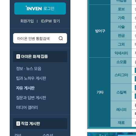
마법형
로그인
로브
가죽
회원가입
ID/PW 찾기
사슬
방어구
판금
그외
악세서리
아이온 화제 집중
소모품
정보 · 뉴스 모음
스티그마
팁과 노하우 게시판
자유 게시판
기타
스킬북
질문과 답변 게시판
미디어 갤러리
레시피
재료
직업 게시판
검성
수호성