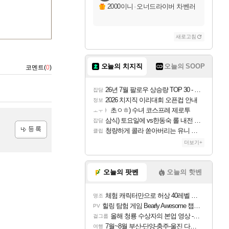
2000이니
·
오너드라이버 차벤러
새로고침
오늘의 치지직
오늘의 SOOP
코멘트(
0
)
26년 7월 팔로우 상승량 TOP 30 - 월간 치지직
잡담
2026 치지직 이리대회 오픈컵 안내
정보
초ㅇㅎ) 수녀 코스프레 제로투
ㅗㅜㅑ
삼식) 토요일에 vs한동숙 롤 내전 예정
잡담
청량하게 콜라 쏟아버리는 유니 ㅋㅋㅋ
클립
등록
더보기+
오늘의 팟벤
오늘의 핫벤
체험 캐릭터만으로 허상 40레벨 하이와티아 5분 컷!｜에이메스·린네·모니에 명함
명조
힐링 탐험 게임 Bearly Awesome 챕터 1 트레일러
PV
올해 청룡 수상자의 본업 영상 - 스테이씨 윤
걸그룹
7월~8월 부산-단양-충주-울진 다녀왔어요~
여행