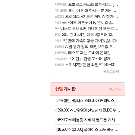
프롤로그 테스트를 마치고.. (feat. 리아)
리밋제로
혹시 이 만화 아시는 분 계신가요
애니클립
프로젝트 RX 도쿄 게임쇼 참가 결정
섭컬겜
국내에도 이쁜곳이 많은것 같습니다
여행
비스트 오브 리인카네이션 오픈 트레일러
PV
20시즌 3.5버전 폐허 9층부터 12층까지 클리어 조합 | 죽음의 노래와 바닷속 폐허 |
명조
7년만에 가족여행을 다녀왔습니다.
여행
AI발 원가 압박, 메인보드값 오르나
해외겜
테스트 때는 로비에 온라인 기능이 있는데
리밋제로
「에린」 컨셉 포스터 공개
아스오라
스위치2판 ‘몬헌 와일즈’, 30~40fps 목표 추정
해외겜
새로고침
핫딜
게시판
더보기+
37%할인>할리스 스테비아 커피믹스, 9.5g, 100개입, 1개
[399,000 -> 149,900] 신일전자 BLDC 무선 청소기 + 충전거치대
NEXTOM 테블릿 자바라 핸드폰 거치대 침대 스탠드, NXT-700, 화이트, 1개
[18,500 -> 10,800] 풀페이스 스노쿨링 마스크