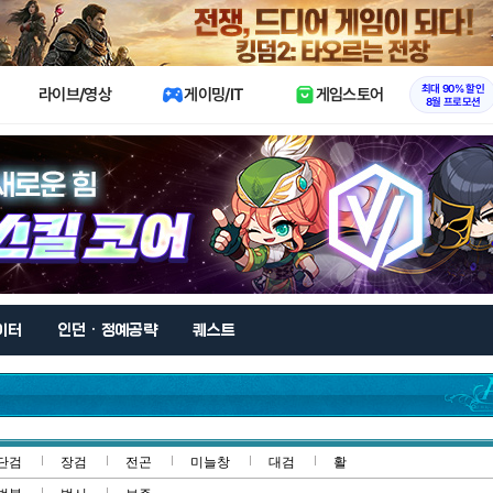
X
최대 90% 할인
라이브/영상
게이밍/IT
게임스토어
8월 프로모션
이터
인던 · 정예공략
퀘스트
단검
장검
전곤
미늘창
대검
활