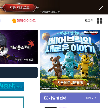
혜택.아이마트
로그인
인
벤
전
체
사
이
트
맵
게임 캘린더
더보기+