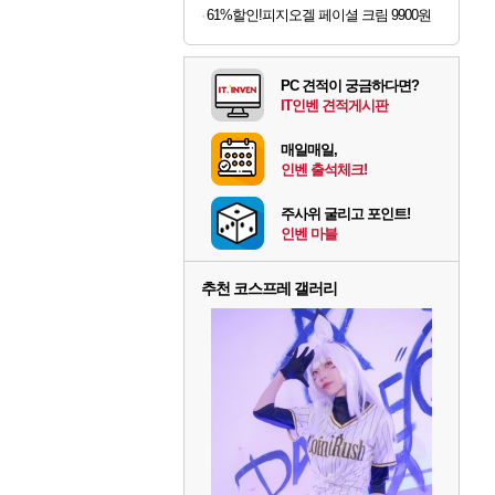
61%할인!피지오겔 페이셜 크림 9900원
PC 견적이 궁금하다면?
IT인벤 견적게시판
매일매일,
인벤 출석체크!
주사위 굴리고 포인트!
인벤 마블
추천 코스프레 갤러리