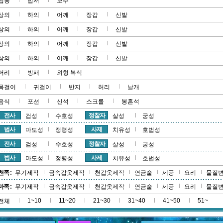
법봉
법서
보주
상의
하의
어깨
장갑
신발
상의
하의
어깨
장갑
신발
상의
하의
어깨
장갑
신발
상의
하의
어깨
장갑
신발
머리
방패
외형 복식
목걸이
귀걸이
반지
허리
날개
음식
포션
신석
스크롤
봉혼석
전사
정찰자
검성
수호성
살성
궁성
법사
사제
마도성
정령성
치유성
호법성
전사
정찰자
검성
수호성
살성
궁성
법사
사제
마도성
정령성
치유성
호법성
천족 :
무기제작
금속갑옷제작
천갑옷제작
연금술
세공
요리
물질
마족 :
무기제작
금속갑옷제작
천갑옷제작
연금술
세공
요리
물질
1~10
11~20
21~30
31~40
41~50
51~
전체