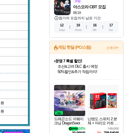
모집
아스오라 CBT 모집
08.19
참가자 모집까지 남은 기간
12
19
16
17
Days
Hours
Min
Sec
게임 핫딜 (PC/스팀)
스토어+
문명 7 특별 할인!
조선&고려 DLC 출시 예정
50%할인&추가 적립까지!
인벤게임즈 8월 특별 할인!
드래곤소드: 어웨이크닝 입점!
귀무자: 검의 길 예약 판매 중!
비스트 오브 리인카네이션 정식 출시!
커세어 코브 출시 기념 할인!
더 렐릭 퍼스트 가디언 정식 출시
베데스다 40주년 기념 할인 중!
마블 투혼 파이팅 소울즈 예약 판매 중!
캡콤 프렌차이즈 할인 진행 중!
캡콤 일부 상품 상시 할인
스타워즈 은하계 레이서
로블록스 기프트 카드 공식 입점
인기 퍼블리셔 모음!
스팀으로 만나는 드래곤소드!
10% 할인과
게임프릭 신작 IP
해적'섬'을 발전시키자!
설화x하드코어 액션!
베데스다의 명작들을
마블 히어로 총 출동&화려한 격투!
몬헌, 바하 등 인기 IP를
몬헌 와일즈 & 드래곤즈 도그마2
인벤게임즈에서 10% 추가 적립
Robux를 가장 안전하고
최대 90% 할인가를 만나보세요!
네이버혜택과 함께 만나보세요!
이니&베니 혜택까지!
네이버 혜택가와 함께 예약하세요!
할인&네이버혜택으로 만나보세요!
네이버페이 혜택과 만나보세요!
40주년 프로모션으로 만나보세요!
네이버 포인트 혜택까지!
할인가에 만나보세요!
일부 에디션 상시 할인!
혜택으로 예약 판매 중
편안하게 충전하세요
변환
변환
드래곤소드 어웨이
닌텐도 스위치 2 본
크닝 DragonSword A
체 + 마리오 카트 월
wakening
드
10%
746,000