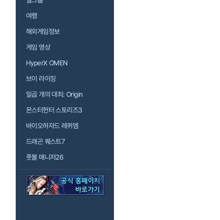
걸그룹
여행
해외게임정보
게임 영상
HyperX OMEN
브이 라이징
일곱 개의 대죄: Origin
몬스터헌터 스토리즈3
바이오하자드 레퀴엠
드래곤 퀘스트7
풋볼 매니저26