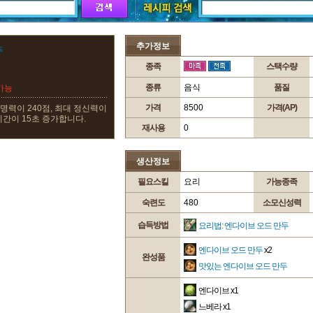
추가정보
두
종족
스택수량
종류
음식
품질
가능
가격
8500
가격(AP)
생명력이 240점, 최대 정신력이
시간이 15초 증가합니다.
재사용
0
생산정보
필요스킬
요리
가능종족
숙련도
480
소모신성력
습득방법
요리법: 엔다이브 오드 만두
엔다이브 오드 만두
x2
완성품
맛있는 엔다이브 오드 만두
엔다이브
x1
느베라
x1