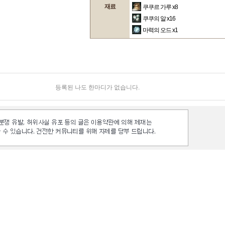
재료
쿠쿠르 가루
x8
쿠쿠의 알
x16
마력의 오드
x1
등록된 나도 한마디가 없습니다.