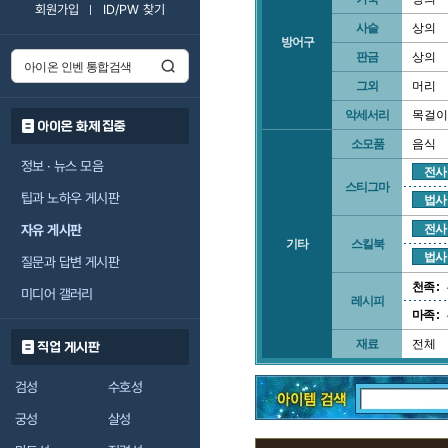
회원가입
ID/PW 찾기
사슬
상의
방어구
판금
상의
그외
머리
악세서리
목걸이
아이온 화제 집중
소모품
음식
정보 · 뉴스 모음
전사
스티그마
팁과 노하우 게시판
법사
자유 게시판
전사
기타
스킬북
법사
질문과 답변 게시판
천족 :
미디어 갤러리
레시피
마족 :
재료
전체
직업 게시판
검성
수호성
궁성
살성