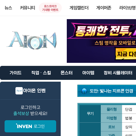
로스트아크
뉴스
커뮤니티
게임캘린더
게이머존
라이브/
기대평 이벤트
가이드
직업 · 스킬
몬스터
아이템
장비 시뮬레이터
아이온 인벤
도안: 빛나는 지르콘 안경
로그인하고
물리형
단검
출석보상
받으세요!
무기
마법형
법봉
로그인
로브
상의
가죽
상의