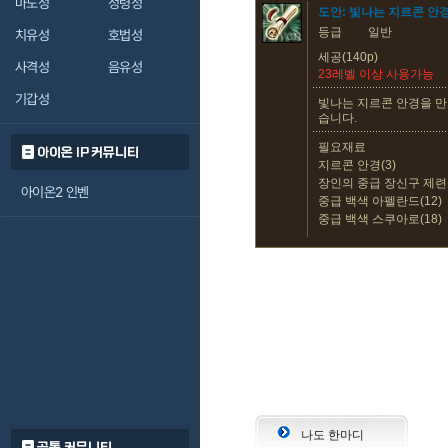
마도성
정령성
도안: 빛나는 지르콘 안
등급
일반
치유성
호법성
세공(140p)
사격성
음유성
23레벨 이상 사용가능
기갑성
빛나는 지르콘 안경을 만
습니다.
필요재료
아이온 IP 커뮤니티
지르콘 안경(3)
장인의 중급 장신구 제련석
아이온2 인벤
중급 백색 아펠란드(12)
중급 백색 스쿠아로(18)
나도 한마디
공통 커뮤니티