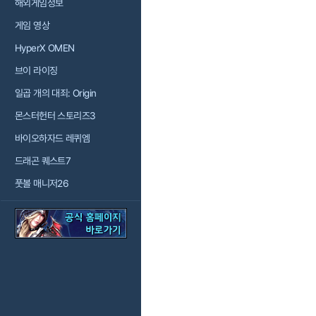
해외게임정보
게임 영상
HyperX OMEN
브이 라이징
일곱 개의 대죄: Origin
몬스터헌터 스토리즈3
바이오하자드 레퀴엠
드래곤 퀘스트7
풋볼 매니저26