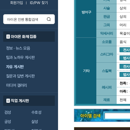
회원가입
ID/PW 찾기
사슬
상의
방어구
판금
상의
그외
머리
악세서리
목걸이
아이온 화제 집중
소모품
음식
정보 · 뉴스 모음
전사
스티그마
팁과 노하우 게시판
법사
자유 게시판
전사
기타
스킬북
법사
질문과 답변 게시판
천족 :
미디어 갤러리
레시피
마족 :
재료
전체
직업 게시판
검성
수호성
궁성
살성