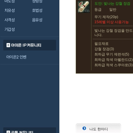
마도성
정령성
도안: 빛나는 강철 장검
등급
일반
치유성
호법성
무기 제작(20p)
사격성
음유성
15레벨 이상 사용가능
기갑성
빛나는 강철 장검을 만드
니다.
필요재료
아이온 IP 커뮤니티
강철 장검(3)
최하급 무기 제련석(5)
아이온2 인벤
최하급 적색 아펠란드(2)
최하급 적색 스쿠아로(3)
나도 한마디
공통 커뮤니티