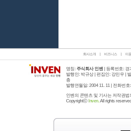
인벤 공식 미디어 파트너 및 제휴 파트너
회사소개
비즈니스
이
명칭:
주식회사 인벤
| 등록번호: 경기
발행인: 박규상 | 편집인: 강민우 |
발
층
발행연월일: 2004 11. 11 |
전화번호: 02 
인벤의 콘텐츠 및 기사는 저작권법의 
Copyrightⓒ
Inven.
All rights reserved