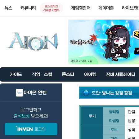
로스트아크
뉴스
커뮤니티
게임캘린더
게이머존
라이브/
기대평 이벤트
가이드
직업 · 스킬
몬스터
아이템
장비 시뮬레이터
아이온 인벤
도안: 빛나는 강철 장검
로그인하고
물리형
단검
출석보상
받으세요!
무기
마법형
법봉
로그인
로브
상의
가죽
상의