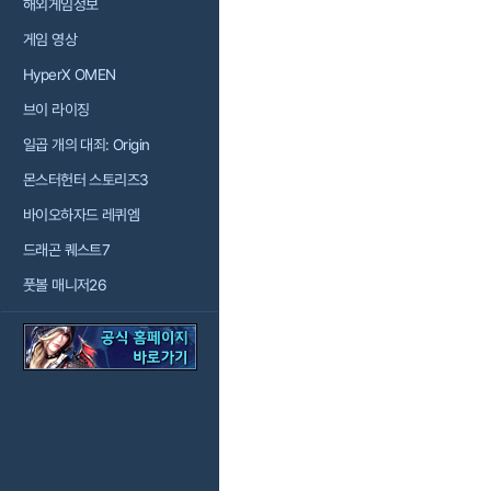
해외게임정보
게임 영상
HyperX OMEN
브이 라이징
일곱 개의 대죄: Origin
몬스터헌터 스토리즈3
바이오하자드 레퀴엠
드래곤 퀘스트7
풋볼 매니저26