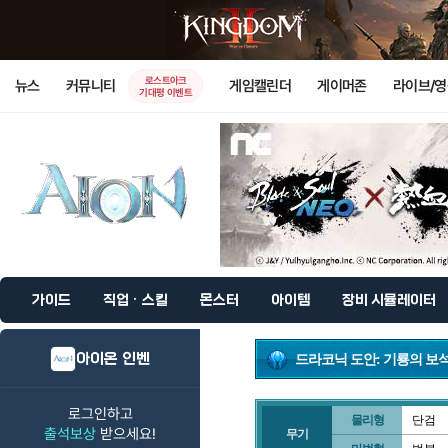
로스트아크
뉴스
커뮤니티
게임캘린더
게이머존
라이브/
기대평 이벤트
가이드
직업 · 스킬
몬스터
아이템
장비 시뮬레이터
아이온 인벤
드라코닉 도안: 기룡의 보
로그인하고
물리형
단검
출석보상
받으세요!
무기