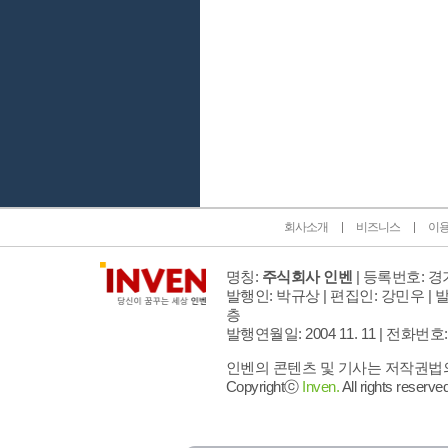
인벤 공식 미디어 파트너 및 제휴 파트너
회사소개
비즈니스
이
명칭:
주식회사 인벤
| 등록번호: 경기
발행인: 박규상 | 편집인: 강민우 |
발
층
발행연월일: 2004 11. 11 |
전화번호: 02 
인벤의 콘텐츠 및 기사는 저작권법의 
Copyrightⓒ
Inven.
All rights reserved