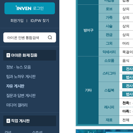
마법형
법봉
로그인
로브
상의
가죽
상의
회원가입
ID/PW 찾기
사슬
상의
방어구
판금
상의
그외
머리
악세서리
목걸이
아이온 화제 집중
소모품
음식
정보 · 뉴스 모음
전사
스티그마
팁과 노하우 게시판
법사
자유 게시판
전사
기타
스킬북
법사
질문과 답변 게시판
천족 :
미디어 갤러리
레시피
마족 :
재료
전체
직업 게시판
검성
수호성