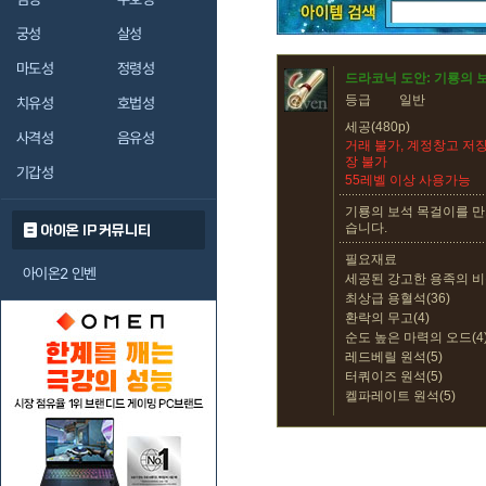
궁성
살성
마도성
정령성
드라코닉 도안: 기룡의 
등급
일반
치유성
호법성
세공(480p)
사격성
음유성
거래 불가, 계정창고 저장
장 불가
기갑성
55레벨 이상 사용가능
기룡의 보석 목걸이를 만
습니다.
아이온 IP 커뮤니티
필요재료
아이온2 인벤
세공된 강고한 용족의 비늘
최상급 용혈석(36)
환락의 무고(4)
순도 높은 마력의 오드(4
레드베릴 원석(5)
터쿼이즈 원석(5)
켈파레이트 원석(5)