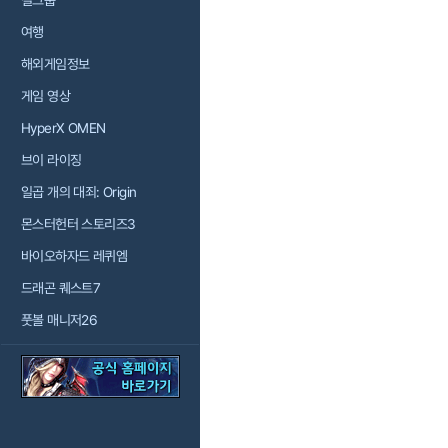
걸그룹
여행
해외게임정보
게임 영상
HyperX OMEN
브이 라이징
일곱 개의 대죄: Origin
몬스터헌터 스토리즈3
바이오하자드 레퀴엠
드래곤 퀘스트7
풋볼 매니저26