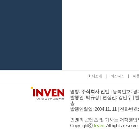
인벤 공식 미디어 파트너 및 제휴 파트너
회사소개
비즈니스
이
명칭:
주식회사 인벤
| 등록번호: 경기
발행인: 박규상 | 편집인: 강민우 |
발
층
발행연월일: 2004 11. 11 |
전화번호: 02 
인벤의 콘텐츠 및 기사는 저작권법의 
Copyrightⓒ
Inven.
All rights reserved