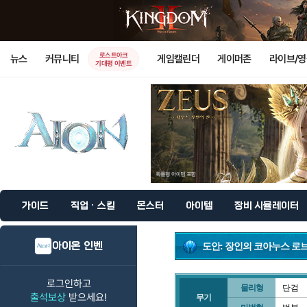
로스트아크
뉴스
커뮤니티
게임캘린더
게이머존
라이브/
기대평 이벤트
가이드
직업 · 스킬
몬스터
아이템
장비 시뮬레이터
아이온 인벤
도안: 장인의 코아누스 로
로그인하고
물리형
단검
출석보상
받으세요!
무기