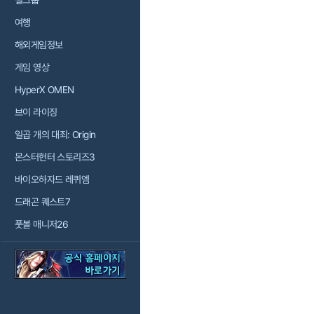
걸그룹
여행
해외게임정보
게임 영상
HyperX OMEN
브이 라이징
일곱 개의 대죄: Origin
몬스터헌터 스토리즈3
바이오하자드 레퀴엠
드래곤 퀘스트7
풋볼 매니저26