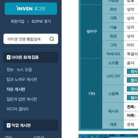
마법형
법봉
로그인
로브
상의
가죽
상의
회원가입
ID/PW 찾기
사슬
상의
방어구
판금
상의
그외
머리
악세서리
목걸이
아이온 화제 집중
소모품
음식
정보 · 뉴스 모음
전사
스티그마
팁과 노하우 게시판
법사
자유 게시판
전사
기타
스킬북
법사
질문과 답변 게시판
천족 :
미디어 갤러리
레시피
마족 :
재료
전체
직업 게시판
검성
수호성