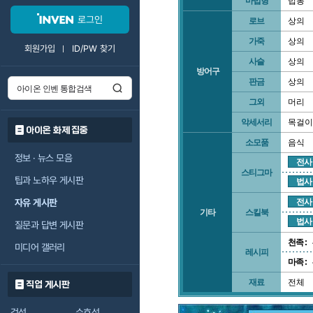
마법형
법봉
로그인
로브
상의
가죽
상의
회원가입
ID/PW 찾기
사슬
상의
방어구
판금
상의
그외
머리
악세서리
목걸이
아이온 화제 집중
소모품
음식
정보 · 뉴스 모음
전사
스티그마
팁과 노하우 게시판
법사
자유 게시판
전사
기타
스킬북
법사
질문과 답변 게시판
천족 :
미디어 갤러리
레시피
마족 :
재료
전체
직업 게시판
검성
수호성