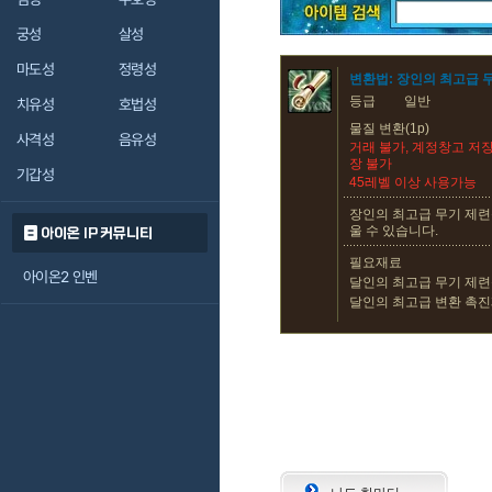
궁성
살성
마도성
정령성
변환법: 장인의 최고급 
등급
일반
치유성
호법성
물질 변환(1p)
사격성
음유성
거래 불가, 계정창고 저장
장 불가
기갑성
45레벨 이상 사용가능
장인의 최고급 무기 제련
울 수 있습니다.
아이온 IP 커뮤니티
필요재료
아이온2 인벤
달인의 최고급 무기 제련석
달인의 최고급 변환 촉진제