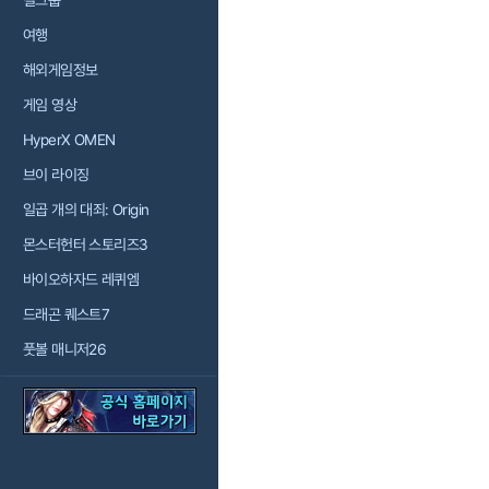
걸그룹
여행
해외게임정보
게임 영상
HyperX OMEN
브이 라이징
일곱 개의 대죄: Origin
몬스터헌터 스토리즈3
바이오하자드 레퀴엠
드래곤 퀘스트7
풋볼 매니저26