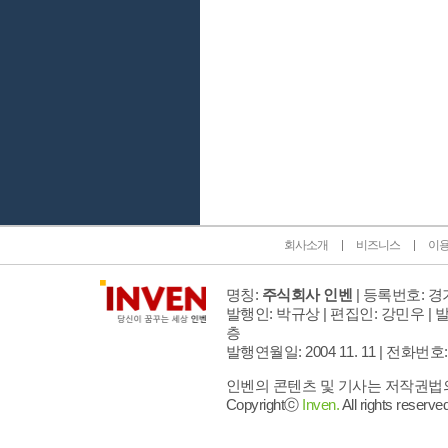
인벤 공식 미디어 파트너 및 제휴 파트너
회사소개
비즈니스
이
명칭:
주식회사 인벤
| 등록번호: 경기
발행인: 박규상 | 편집인: 강민우 |
발
층
발행연월일: 2004 11. 11 |
전화번호: 02 
인벤의 콘텐츠 및 기사는 저작권법의 
Copyrightⓒ
Inven.
All rights reserved