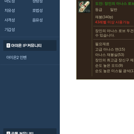
마도성
정령성
도안: 장인의 아나스 로
등급
일반
치유성
호법성
재봉(340p)
사격성
음유성
43레벨 이상 사용가능
기갑성
장인의 아나스 로브 두건
수 있습니다.
필요재료
아이온 IP 커뮤니티
고급 아나스 면(15)
아나스 재봉실(53)
아이온2 인벤
장인의 최고급 장신구 제
순도 높은 오드(9)
순도 높은 미스릴 광석(1
공통 커뮤니티