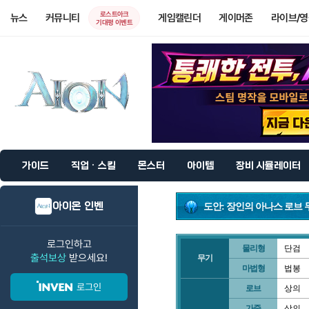
로스트아크
뉴스
커뮤니티
게임캘린더
게이머존
라이브/
기대평 이벤트
가이드
직업 · 스킬
몬스터
아이템
장비 시뮬레이터
아이온 인벤
도안: 장인의 아나스 로브 
로그인하고
물리형
단검
출석보상
받으세요!
무기
마법형
법봉
로그인
로브
상의
가죽
상의