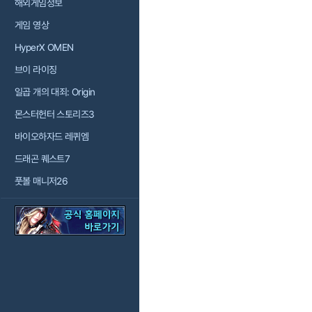
해외게임정보
게임 영상
HyperX OMEN
브이 라이징
일곱 개의 대죄: Origin
몬스터헌터 스토리즈3
바이오하자드 레퀴엠
드래곤 퀘스트7
풋볼 매니저26