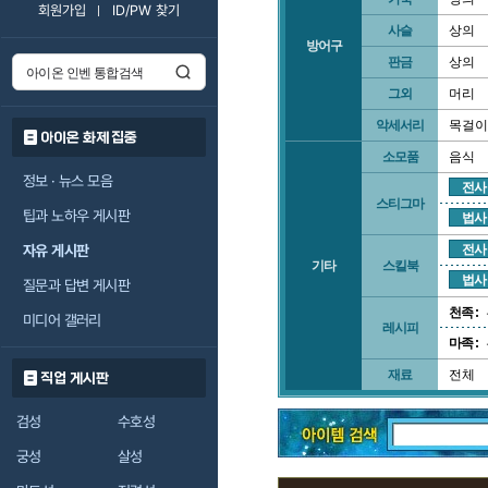
회원가입
ID/PW 찾기
사슬
상의
방어구
판금
상의
그외
머리
악세서리
목걸이
아이온 화제 집중
소모품
음식
정보 · 뉴스 모음
전사
스티그마
팁과 노하우 게시판
법사
자유 게시판
전사
기타
스킬북
법사
질문과 답변 게시판
천족 :
미디어 갤러리
레시피
마족 :
재료
전체
직업 게시판
검성
수호성
궁성
살성