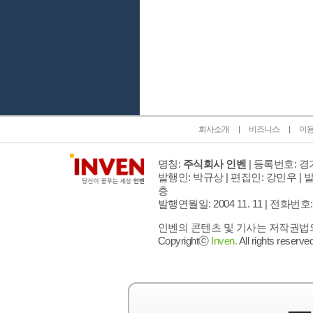
인벤 공식 미디어 파트너 및 제휴 파트너
회사소개
비즈니스
이
명칭:
주식회사 인벤
| 등록번호: 경기
발행인: 박규상 | 편집인: 강민우 |
발
층
발행연월일: 2004 11. 11 |
전화번호: 02 
인벤의 콘텐츠 및 기사는 저작권법의 
Copyrightⓒ
Inven.
All rights reserved