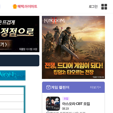
혜택.아이마트
로그인
인
벤
전
체
사
이
트
맵
게임 캘린더
더보기+
모집
아스오라 CBT 모집
08.19