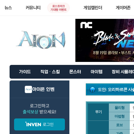
로스트아크
뉴스
커뮤니티
게임캘린더
게이머존
기대평 이벤트
가이드
직업 · 스킬
몬스터
아이템
장비 시뮬레
아이온 인벤
도안: 오리하르콘 사
로그인하고
물리형
출석보상
받으세요!
무기
마법형
로그인
로브
가죽