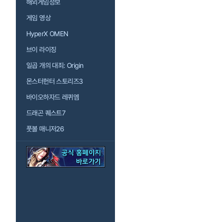
해외게임정보
게임 영상
HyperX OMEN
브이 라이징
일곱 개의 대죄: Origin
몬스터헌터 스토리즈3
바이오하자드 레퀴엠
드래곤 퀘스트7
풋볼 매니저26