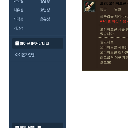
마도성
정령성
도안: 오리하르콘 
등급
일반
치유성
호법성
금속갑옷 제작(320
사격성
음유성
43레벨 이상 사용
기갑성
오리하르콘 사슬 
있습니다.
필요재료
아이온 IP 커뮤니티
오리하르콘 사슬(1
오리하르콘 철사(9
아이온2 인벤
최고급 방어구 제련
오드(6)
공통 커뮤니티