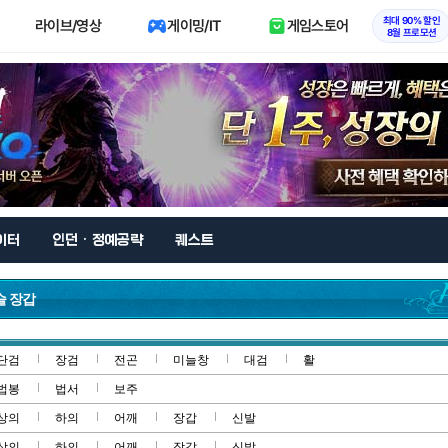
최대 90% 할인
라이브/영상
게이밍/IT
게임스토어
8월 프로모션
이터
인던 · 정예공략
퀘스트
슬 장갑
단검
장검
전곤
미늘창
대검
활
법봉
법서
보주
상의
하의
어깨
장갑
신발
상의
하의
어깨
장갑
신발