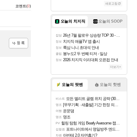
새로고침
코멘트(
0
)
오늘의 치지직
오늘의 SOOP
26년 7월 팔로우 상승량 TOP 30 - 월간 치지직
잡담
치지직 애플TV 앱 출시
정보
룩삼 니니 초대석 안내
정보
등록
봉누도2 두 번째 티저 - 일상
클립
2026 치지직 이리대회 오픈컵 안내
정보
더보기+
오늘의 팟벤
오늘의 핫벤
모든 엘리트 골렘 위치 공략 (30개) - 방랑 결투가
비스트
[무무기획 · 새출발] 기간 한정 의뢰 이벤트
명조
운문댐
여행
명조
명조
힐링 탐험 게임 Bearly Awesome 챕터 1 트레일러
PV
포트나이트에서 명일방주 엔드필드 [펠리카] 판매 예정
섭컬겜
아반테 2.0 자연흡기?
차벤