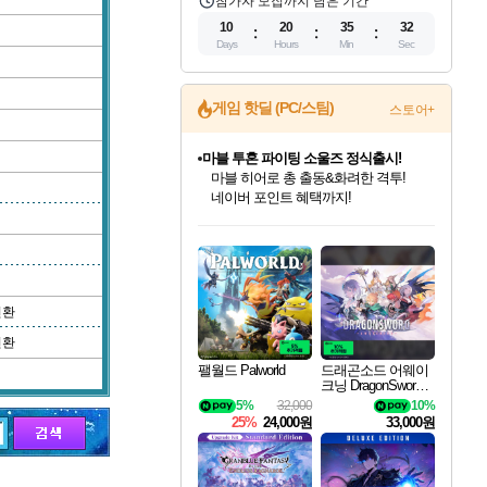
참가자 모집까지 남은 기간
10
20
35
31
Days
Hours
Min
Sec
게임 핫딜 (PC/스팀)
스토어+
귀무자: 검의 길 예약 판매 중!
10% 할인과
이니&베니 혜택까지!
인벤게임즈 8월 특별 할인!
드래곤소드: 어웨이크닝 입점!
문명 7 특별 할인!
마블 투혼 파이팅 소울즈 정식출시!
비스트 오브 리인카네이션 정식 출시!
커세어 코브 출시 기념 할인!
더 렐릭 퍼스트 가디언 정식 출시
베데스다 40주년 기념 할인 중!
캡콤 프렌차이즈 할인 진행 중!
캡콤 일부 상품 상시 할인
스타워즈 은하계 레이서
로블록스 기프트 카드 공식 입점
인기 퍼블리셔 모음!
스팀으로 만나는 드래곤소드!
조선&고려 DLC 출시 예정
마블 히어로 총 출동&화려한 격투!
게임프릭 신작 IP
해적'섬'을 발전시키자!
설화x하드코어 액션!
베데스다의 명작들을
몬헌, 바하 등 인기 IP를
몬헌 와일즈 & 드래곤즈 도그마2
인벤게임즈에서 10% 추가 적립
Robux를 가장 안전하고
최대 90% 할인가를 만나보세요!
네이버혜택과 함께 만나보세요!
50%할인&추가 적립까지!
네이버 포인트 혜택까지!
네이버 혜택가와 함께 예약하세요!
할인&네이버혜택으로 만나보세요!
네이버페이 혜택과 만나보세요!
40주년 프로모션으로 만나보세요!
할인가에 만나보세요!
일부 에디션 상시 할인!
혜택으로 예약 판매 중
편안하게 충전하세요
변환
변환
팰월드 Palworld
드래곤소드 어웨이
크닝 DragonSword A
wakening
5%
32,000
10%
25%
24,000원
33,000원