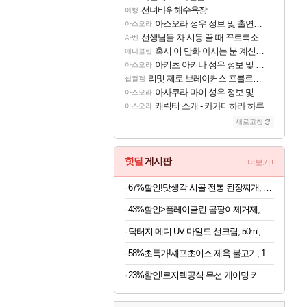
선녀바위해수욕장
여행
아스오라 성우 정보 및 출연작 모음
아스오라
선생님들 차 시동 끌 때 꾸르륵소리나는데
차벤
혹시 이 만화 아시는 분 계신가요
애니클립
아키츠 아키나 성우 정보 및 주요 필모
아스오라
리밋 제로 브레이커스 프롤로그 테스트 후기 영상 업로드
섭컬겜
아사쿠라 마이 성우 정보 및 주요 필모
아스오라
캐릭터 소개 - 카가미하라 하루
아스오라
새로고침
핫딜
게시판
더보기+
67%할인!맛생각 시골 전통 된장찌개, 600g, 5개
43%할인>플레이클린 곰팡이제거제, 500ml, 1개
닥터지 메디 UV 마일드 선크림, 50ml, 2개
58%초특가!셰프초이스 제육 불고기, 1.5kg, 1개
23%할인!로지텍공식 무선 게이밍 키보드 화이트, 갈축