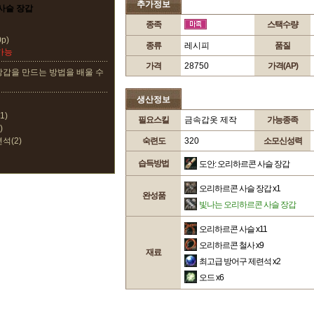
추가정보
사슬 장갑
종족
스택수량
p)
종류
레시피
품질
가능
가격
28750
가격(AP)
장갑을 만드는 방법을 배울 수
생산정보
1)
필요스킬
금속갑옷 제작
가능종족
)
석(2)
숙련도
320
소모신성력
습득방법
도안: 오리하르콘 사슬 장갑
오리하르콘 사슬 장갑
x1
완성품
빛나는 오리하르콘 사슬 장갑
오리하르콘 사슬
x11
오리하르콘 철사
x9
재료
최고급 방어구 제련석
x2
오드
x6