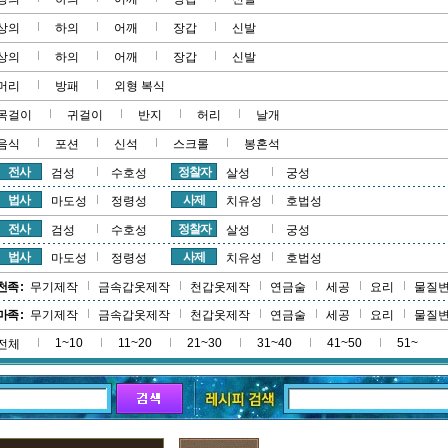
상의
하의
어깨
장갑
신발
상의
하의
어깨
장갑
신발
머리
방패
외형 복식
목걸이
귀걸이
반지
허리
날개
음식
포션
신석
스크롤
봉혼석
전사
정찰자
검성
수호성
살성
궁성
법사
사제
마도성
정령성
치유성
호법성
전사
정찰자
검성
수호성
살성
궁성
법사
사제
마도성
정령성
치유성
호법성
천족 :
무기제작
금속갑옷제작
천갑옷제작
연금술
세공
요리
물질
마족 :
무기제작
금속갑옷제작
천갑옷제작
연금술
세공
요리
물질
1~10
11~20
21~30
31~40
41~50
51~
전체