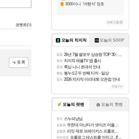
3000이니
·
'여행자' 칭호
새로고침
코멘트(
0
)
오늘의 치지직
오늘의 SOOP
26년 7월 팔로우 상승량 TOP 30 - 월간 치지직
잡담
치지직 애플TV 앱 출시
정보
룩삼 니니 초대석 안내
정보
등록
봉누도2 두 번째 티저 - 일상
클립
2026 치지직 이리대회 오픈컵 안내
정보
더보기+
오늘의 팟벤
오늘의 핫벤
스누피냥님
명조
무한대 아난타가 넷이즈 어플 달력에 일정 등록
섭컬겜
리밋 제로 브레이커스 프롤로그 테스트 후기 영상 업로드
섭컬겜
프롤로그 테스트를 마치고.. (feat. 리아)
리밋제로