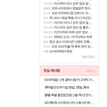
아사쿠라 마이 성우 정보 및 주요 필모
아스오라
포트나이트에서 명일방주 엔드필드 [펠리카] 판매 예정
섭컬겜
모든 바우에라 업그레이드 아이템 획득 위치 공략 (89개)
비스트
유니버스 채널 특별 코너 | 자신만의 스타일
명조
아키츠 아키나 성우 정보 및 주요 필모
아스오라
아스오라 성우 정보 및 출연작 모음
아스오라
카가미하라 하루 성우 정보 및 주요 필모
아스오라
캐릭터 소개 - 카가미하라 하루
아스오라
명조 공식 이모티콘 이벤트 진행해봤습니다! 참여부터 추첨까지????
명조
모든 요리/작물 책 획득 위치 공략 (36개) - 미식가 도전과제
비스트
선녀바위해수욕장
여행
새로고침
핫딜
게시판
더보기+
[슈퍼적립] 니케 갤럭시탭 마그네틱 거치대 침대 스탠드 울트라 갤탭 거치대 Gcomfort
39%할인!오뚜기밥 흰밥, 210g, 36개
((8월 특별 할인)) [안방그릴 맥스] 연기+냄새+기름잡는 하프돔 전기그릴(+보관가방+필터10개) AB1201MF / 2026 시즌7
LG U5s AI 스마트모니터 스윙 라이트 80cm(32인치) 스탠바이미 32U501SBW