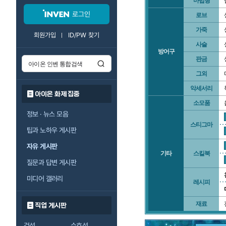
마법형
로그인
로브
가죽
회원가입
ID/PW 찾기
사슬
방어구
판금
그외
악세서리
아이온 화제 집중
소모품
정보 · 뉴스 모음
스티그마
팁과 노하우 게시판
자유 게시판
기타
스킬북
질문과 답변 게시판
미디어 갤러리
레시피
재료
직업 게시판
검성
수호성