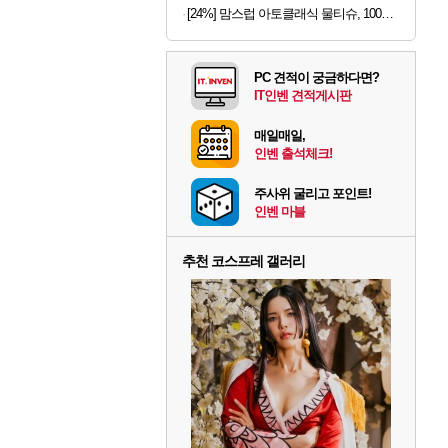
[24%] 맘스럽 아토클래식 물티슈, 100매입, 20팩
PC 견적이 궁금하다면?
IT인벤 견적게시판
매일매일,
인벤 출석체크!
주사위 굴리고 포인트!
인벤 마블
추천 코스프레 갤러리