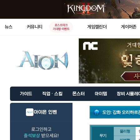
로스트아크
뉴스
커뮤니티
게임캘린더
게이머존
기대평 이벤트
가이드
직업 · 스킬
몬스터
아이템
장비 시뮬레
아이온 인벤
도안: 강화 오리하르
로그인하고
물리형
출석보상
받으세요!
무기