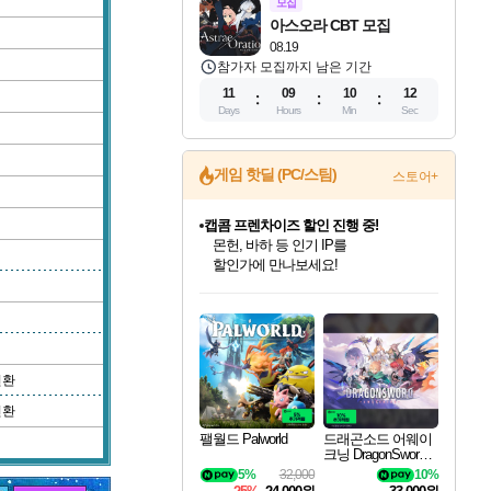
모집
아스오라 CBT 모집
08.19
참가자 모집까지 남은 기간
11
09
10
11
Days
Hours
Min
Sec
게임 핫딜 (PC/스팀)
스토어+
캡콤 프렌차이즈 할인 진행 중!
몬헌, 바하 등 인기 IP를
할인가에 만나보세요!
인벤게임즈 8월 특별 할인!
드래곤소드: 어웨이크닝 입점!
문명 7 특별 할인!
마블 투혼 파이팅 소울즈 정식출시!
귀무자: 검의 길 예약 판매 중!
비스트 오브 리인카네이션 정식 출시!
커세어 코브 출시 기념 할인!
더 렐릭 퍼스트 가디언 정식 출시
베데스다 40주년 기념 할인 중!
캡콤 일부 상품 상시 할인
스타워즈 은하계 레이서
로블록스 기프트 카드 공식 입점
인기 퍼블리셔 모음!
스팀으로 만나는 드래곤소드!
조선&고려 DLC 출시 예정
마블 히어로 총 출동&화려한 격투!
10% 할인과
게임프릭 신작 IP
해적'섬'을 발전시키자!
설화x하드코어 액션!
베데스다의 명작들을
몬헌 와일즈 & 드래곤즈 도그마2
인벤게임즈에서 10% 추가 적립
Robux를 가장 안전하고
최대 90% 할인가를 만나보세요!
네이버혜택과 함께 만나보세요!
50%할인&추가 적립까지!
네이버 포인트 혜택까지!
이니&베니 혜택까지!
네이버 혜택가와 함께 예약하세요!
할인&네이버혜택으로 만나보세요!
네이버페이 혜택과 만나보세요!
40주년 프로모션으로 만나보세요!
일부 에디션 상시 할인!
혜택으로 예약 판매 중
편안하게 충전하세요
변환
변환
팰월드 Palworld
드래곤소드 어웨이
크닝 DragonSword A
wakening
5%
32,000
10%