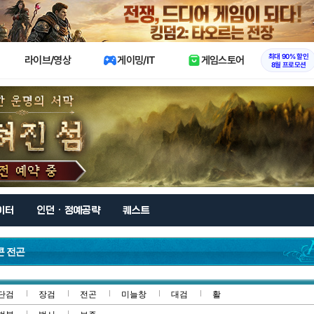
X
최대 90% 할인
라이브/영상
게이밍/IT
게임스토어
8월 프로모션
이터
인던 · 정예공략
퀘스트
콘 전곤
단검
장검
전곤
미늘창
대검
활