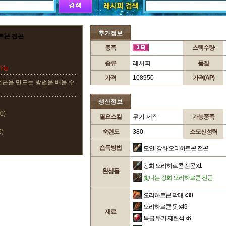
추가정보
르콘 전곤
종족
스택수량
종류
레시피
품질
가능
가격
108950
가격(AP)
전곤을 만드는 방법을 배울 수
생산정보
0)
필요스킬
무기 제작
가능종족
)
숙련도
380
소모신성력
습득방법
도안: 강화 오리하르콘 전곤
강화 오리하르콘 전곤
x1
완성품
빛나는 강화 오리하르콘 전곤
오리하르콘 막대
x30
오리하르콘 못
x49
재료
특급 무기 제련석
x6