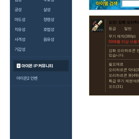
궁성
살성
마도성
정령성
도안: 강화 오리하
등급
일반
치유성
호법성
무기 제작(380p)
사격성
음유성
50레벨 이상 사용
기갑성
강화 오리하르콘 
있습니다.
필요재료
아이온 IP 커뮤니티
오리하르콘 막대(3
오리하르콘 못(49)
아이온2 인벤
특급 무기 제련석(6
오드(31)