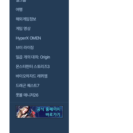
걸그룹
여행
해외게임정보
게임 영상
HyperX OMEN
브이 라이징
일곱 개의 대죄: Origin
몬스터헌터 스토리즈3
바이오하자드 레퀴엠
드래곤 퀘스트7
풋볼 매니저26