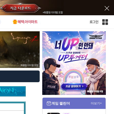
혜택.아이마트
로그인
인
벤
전
체
사
이
트
맵
게임 캘린더
더보기+