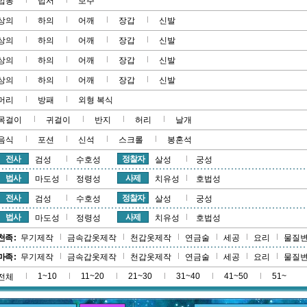
법봉
법서
보주
상의
하의
어깨
장갑
신발
상의
하의
어깨
장갑
신발
상의
하의
어깨
장갑
신발
상의
하의
어깨
장갑
신발
머리
방패
외형 복식
목걸이
귀걸이
반지
허리
날개
음식
포션
신석
스크롤
봉혼석
전사
정찰자
검성
수호성
살성
궁성
법사
사제
마도성
정령성
치유성
호법성
전사
정찰자
검성
수호성
살성
궁성
법사
사제
마도성
정령성
치유성
호법성
천족 :
무기제작
금속갑옷제작
천갑옷제작
연금술
세공
요리
물질
마족 :
무기제작
금속갑옷제작
천갑옷제작
연금술
세공
요리
물질
1~10
11~20
21~30
31~40
41~50
51~
전체