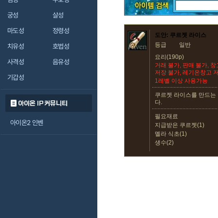
궁성
살성
마도성
정령성
도안: 쿠르젯 라이스
등급
일반
치유성
호법성
요리(190p)
사격성
음유성
거래 불가, 판매 불가, 
저장 불가, 레기온창고 
기갑성
1레벨 이상 사용가능
쿠르젯 라이스를 만드는 
다.
아이온 IP 커뮤니티
필요재료
아이온2 인벤
지급받은 쿠르젯(1)
멜라 식초(1)
생수(2)