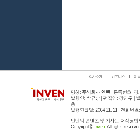
인벤 공식 미디어 파트너 및 제휴 파트너
회사소개
비즈니스
이
명칭:
주식회사 인벤
| 등록번호: 경기
발행인: 박규상 | 편집인: 강민우 |
발
층
발행연월일: 2004 11. 11 |
전화번호: 02 
인벤의 콘텐츠 및 기사는 저작권법의 
Copyrightⓒ
Inven.
All rights reserved