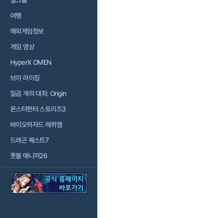
걸그룹
여행
해외게임정보
게임 영상
HyperX OMEN
브이 라이징
일곱 개의 대죄: Origin
몬스터헌터 스토리즈3
바이오하자드 레퀴엠
드래곤 퀘스트7
풋볼 매니저26