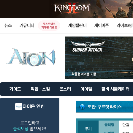
로스트아크
뉴스
커뮤니티
게임캘린더
게이머존
라이브/
기대평 이벤트
가이드
직업 · 스킬
몬스터
아이템
장비 시뮬레이터
아이온 인벤
도안: 쿠르젯 라이스
로그인하고
물리형
단검
출석보상
받으세요!
무기