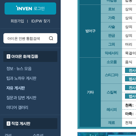
마법형
법봉
로그인
로브
상의
가죽
상의
회원가입
ID/PW 찾기
사슬
상의
방어구
판금
상의
그외
머리
악세서리
목걸이
아이온 화제 집중
소모품
음식
정보 · 뉴스 모음
전사
스티그마
팁과 노하우 게시판
법사
자유 게시판
전사
기타
스킬북
법사
질문과 답변 게시판
천족 :
미디어 갤러리
레시피
마족 :
재료
전체
직업 게시판
검성
수호성