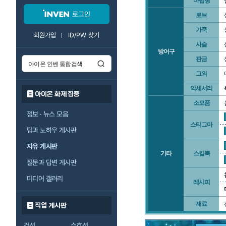
마법형
로그인
로브
가죽
회원가입
ID/PW 찾기
사슬
방어구
판금
그외
악세서리
아이온 화제 집중
소모품
정보 · 뉴스 모음
스티그마
팁과 노하우 게시판
자유 게시판
기타
스킬북
질문과 답변 게시판
미디어 갤러리
레시피
재료
직업 게시판
검성
수호성