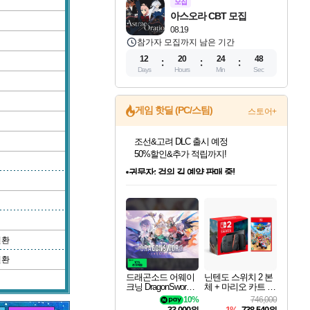
모집
아스오라 CBT 모집
08.19
참가자 모집까지 남은 기간
12
20
24
47
Days
Hours
Min
Sec
게임 핫딜 (PC/스팀)
스토어+
귀무자: 검의 길 예약 판매 중!
10% 할인과
이니&베니 혜택까지!
인벤게임즈 8월 특별 할인!
드래곤소드: 어웨이크닝 입점!
문명 7 특별 할인!
비스트 오브 리인카네이션 정식 출시!
커세어 코브 출시 기념 할인!
더 렐릭 퍼스트 가디언 정식 출시
베데스다 40주년 기념 할인 중!
마블 투혼 파이팅 소울즈 예약 판매 중!
캡콤 프렌차이즈 할인 진행 중!
캡콤 일부 상품 상시 할인
스타워즈 은하계 레이서
로블록스 기프트 카드 공식 입점
인기 퍼블리셔 모음!
스팀으로 만나는 드래곤소드!
조선&고려 DLC 출시 예정
게임프릭 신작 IP
해적'섬'을 발전시키자!
설화x하드코어 액션!
베데스다의 명작들을
마블 히어로 총 출동&화려한 격투!
몬헌, 바하 등 인기 IP를
몬헌 와일즈 & 드래곤즈 도그마2
인벤게임즈에서 10% 추가 적립
Robux를 가장 안전하고
최대 90% 할인가를 만나보세요!
네이버혜택과 함께 만나보세요!
50%할인&추가 적립까지!
네이버 혜택가와 함께 예약하세요!
할인&네이버혜택으로 만나보세요!
네이버페이 혜택과 만나보세요!
40주년 프로모션으로 만나보세요!
네이버 포인트 혜택까지!
할인가에 만나보세요!
일부 에디션 상시 할인!
혜택으로 예약 판매 중
편안하게 충전하세요
변환
변환
드래곤소드 어웨이
닌텐도 스위치 2 본
크닝 DragonSword A
체 + 마리오 카트 월
wakening
드
10%
746,000