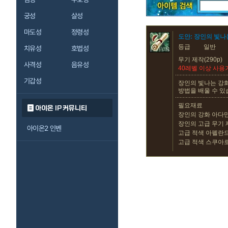
궁성
살성
마도성
정령성
도안: 장인의 빛나
등급
일반
치유성
호법성
무기 제작(290p)
사격성
음유성
40레벨 이상 사용
기갑성
장인의 빛나는 강
방법을 배울 수 있
필요재료
아이온 IP 커뮤니티
장인의 강화 아다만
장인의 고급 무기 
아이온2 인벤
고급 적색 아펠란드
고급 적색 스쿠아로