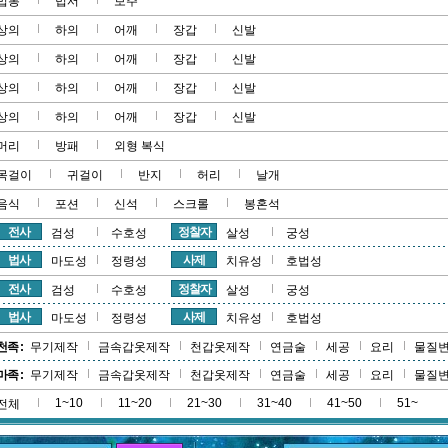
법봉
법서
보주
상의
하의
어깨
장갑
신발
상의
하의
어깨
장갑
신발
상의
하의
어깨
장갑
신발
상의
하의
어깨
장갑
신발
머리
방패
외형 복식
목걸이
귀걸이
반지
허리
날개
음식
포션
신석
스크롤
봉혼석
전사
정찰자
검성
수호성
살성
궁성
법사
사제
마도성
정령성
치유성
호법성
전사
정찰자
검성
수호성
살성
궁성
법사
사제
마도성
정령성
치유성
호법성
천족 :
무기제작
금속갑옷제작
천갑옷제작
연금술
세공
요리
물질
마족 :
무기제작
금속갑옷제작
천갑옷제작
연금술
세공
요리
물질
1~10
11~20
21~30
31~40
41~50
51~
전체