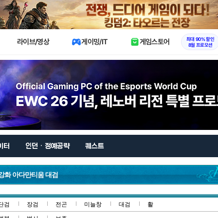
X
최대 90% 할인
라이브/영상
게이밍/IT
게임스토어
8월 프로모션
이터
인던 · 정예공략
퀘스트
 강화 아다만티움 대검
단검
장검
전곤
미늘창
대검
활