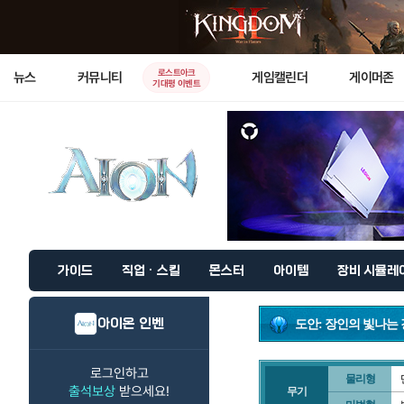
로스트아크
뉴스
커뮤니티
게임캘린더
게이머존
기대평 이벤트
가이드
직업 · 스킬
몬스터
아이템
장비 시뮬레
아이온 인벤
도안: 장인의 빛나는
로그인하고
물리형
출석보상
받으세요!
무기