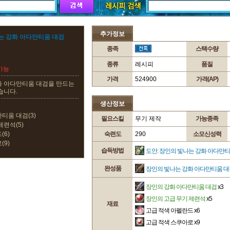
추가정보
는 강화 아다만티움 대검
종족
스택수량
종류
레시피
품질
가능
가격
524900
가격(AP)
화 아다만티움 대검을 만드는
습니다.
생산정보
티움 대검(3)
필요스킬
무기 제작
가능종족
제련석(5)
(6)
숙련도
290
소모신성력
(9)
습득방법
도안: 장인의 빛나는 강화 아다만
완성품
장인의 빛나는 강화 아다만티움 대
장인의 강화 아다만티움 대검
x3
장인의 고급 무기 제련석
x5
재료
고급 적색 아펠란드
x6
고급 적색 스쿠아로
x9