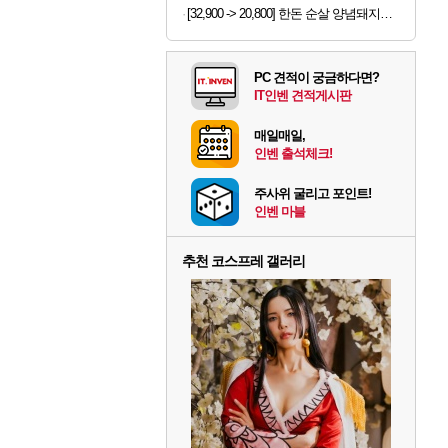
[32,900 -> 20,800] 한돈 순살 양념돼지갈비 300g 5개
PC 견적이 궁금하다면?
IT인벤 견적게시판
매일매일,
인벤 출석체크!
주사위 굴리고 포인트!
인벤 마블
추천 코스프레 갤러리