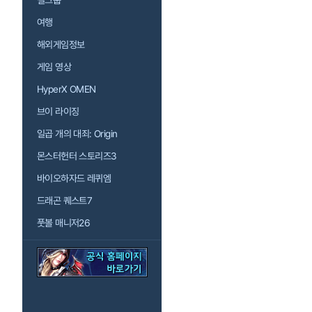
걸그룹
여행
해외게임정보
게임 영상
HyperX OMEN
브이 라이징
일곱 개의 대죄: Origin
몬스터헌터 스토리즈3
바이오하자드 레퀴엠
드래곤 퀘스트7
풋볼 매니저26