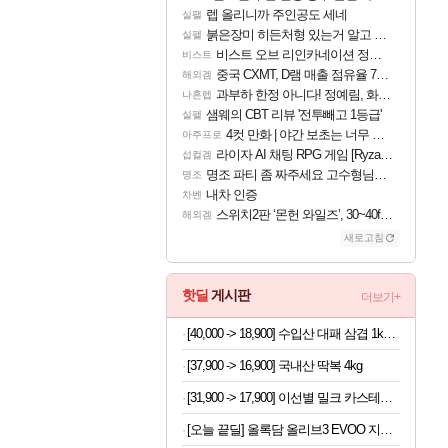
렙 올리니까 주인공도 세네
실팰
붉은장미 히든처형 있는거 알고 있었음?
실팰
비스트 오브 리인카네이션 정보/공략글 모음
비스트
중국 CXMT, D램 매출 점유율 7%…글로벌 4위로 부상
해외겜
과부하 한정 아니다! 정예림, 화속성 서포터 세대 교체
나혼렙
샘웨의 CBT 리뷰 '전투빼고 1등급'
실팰
4컷 만화 | 야간 보초는 너무 힘들어
아주프로
라이자 AI 채팅 RPG 게임 [RyzaChat: AI] 공개
섭컬겜
명조 파티 좀 짜주세요 고수형님들…
명조
내차 인증
차벤
스위치2판 ‘몬헌 와일즈’, 30~40fps 목표 추정
해외겜
새로고침
핫딜
게시판
더보기+
[40,000 -> 18,900] 수입산 대패 삼겹 1kg 2팩
[37,900 -> 16,900] 국내산 딱복 4kg
[31,900 -> 17,900] 이선별 밀크 카스테라 개별포장 28개
[오늘 끝딜] 올록담 올리브3 EVOO 지중해 올리브오일 캡슐 올리브유 3개월분