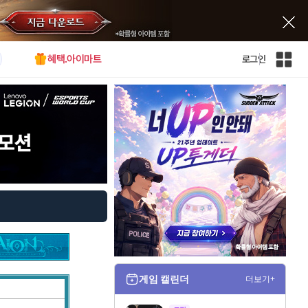
혜택.아이마트
로그인
인
벤
전
체
사
이
트
맵
게임 캘린더
더보기+