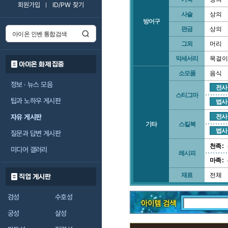
회원가입
ID/PW 찾기
사슬
상의
방어구
판금
상의
그외
머리
악세서리
목걸이
아이온 화제 집중
소모품
음식
정보 · 뉴스 모음
전사
스티그마
팁과 노하우 게시판
법사
자유 게시판
전사
기타
스킬북
법사
질문과 답변 게시판
천족 :
미디어 갤러리
레시피
마족 :
재료
전체
직업 게시판
검성
수호성
궁성
살성