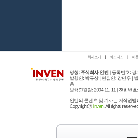
인벤 공식 미디어 파트너 및 제휴 파트너
회사소개
비즈니스
이
명칭:
주식회사 인벤
| 등록번호: 경기
발행인: 박규상 | 편집인: 강민우 |
발
층
발행연월일: 2004 11. 11 |
전화번호: 02 
인벤의 콘텐츠 및 기사는 저작권법의 
Copyrightⓒ
Inven.
All rights reserved