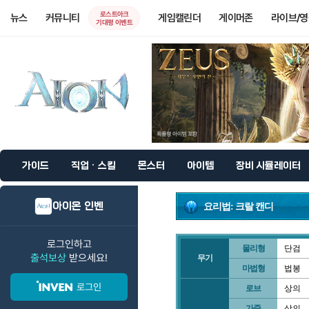
로스트아크
뉴스
커뮤니티
게임캘린더
게이머존
라이브/
기대평 이벤트
가이드
직업 · 스킬
몬스터
아이템
장비 시뮬레이터
아이온 인벤
요리법: 크랄 캔디
로그인하고
물리형
단검
출석보상
받으세요!
무기
마법형
법봉
로그인
로브
상의
가죽
상의