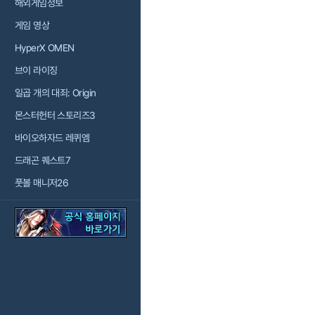
해외게임정보
게임 영상
HyperX OMEN
브이 라이징
일곱 개의 대죄: Origin
몬스터헌터 스토리즈3
바이오하자드 레퀴엠
드래곤 퀘스트7
풋볼 매니저26