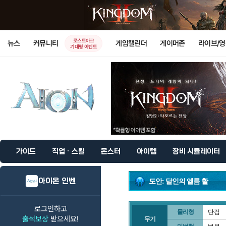
로스트아크
뉴스
커뮤니티
게임캘린더
게이머존
라이브/
기대평 이벤트
가이드
직업 · 스킬
몬스터
아이템
장비 시뮬레이터
아이온 인벤
도안: 달인의 엘름 활
로그인하고
물리형
단검
출석보상
받으세요!
무기