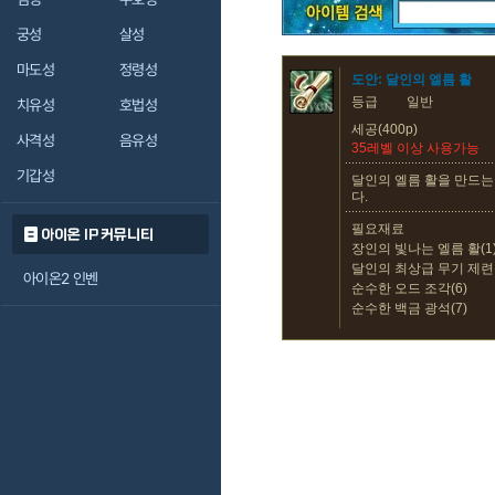
궁성
살성
마도성
정령성
도안: 달인의 엘름 활
등급
일반
치유성
호법성
세공(400p)
사격성
음유성
35레벨 이상 사용가능
기갑성
달인의 엘름 활을 만드는
다.
필요재료
아이온 IP 커뮤니티
장인의 빛나는 엘름 활(1
달인의 최상급 무기 제련석
아이온2 인벤
순수한 오드 조각(6)
순수한 백금 광석(7)