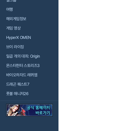
걸그룹
여행
해외게임정보
게임 영상
HyperX OMEN
브이 라이징
일곱 개의 대죄: Origin
몬스터헌터 스토리즈3
바이오하자드 레퀴엠
드래곤 퀘스트7
풋볼 매니저26