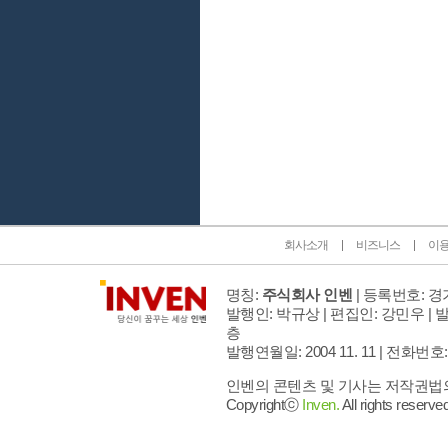
인벤 공식 미디어 파트너 및 제휴 파트너
회사소개
비즈니스
이
명칭:
주식회사 인벤
| 등록번호: 경기
발행인: 박규상 | 편집인: 강민우 |
발
층
발행연월일: 2004 11. 11 |
전화번호: 02 
인벤의 콘텐츠 및 기사는 저작권법의 
Copyrightⓒ
Inven.
All rights reserved