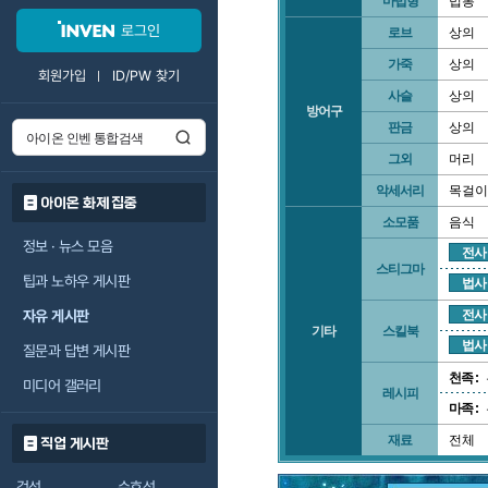
마법형
법봉
로그인
로브
상의
가죽
상의
회원가입
ID/PW 찾기
사슬
상의
방어구
판금
상의
그외
머리
악세서리
목걸이
아이온 화제 집중
소모품
음식
정보 · 뉴스 모음
전사
스티그마
팁과 노하우 게시판
법사
자유 게시판
전사
기타
스킬북
법사
질문과 답변 게시판
천족 :
미디어 갤러리
레시피
마족 :
재료
전체
직업 게시판
검성
수호성