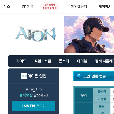
로스트아크
뉴스
커뮤니티
게임캘린더
게이머존
기대평 이벤트
가이드
직업 · 스킬
몬스터
아이템
장비 시뮬레
아이온 인벤
도안: 엘름 법봉
로그인하고
물리형
출석보상
받으세요!
무기
마법형
로그인
로브
가죽