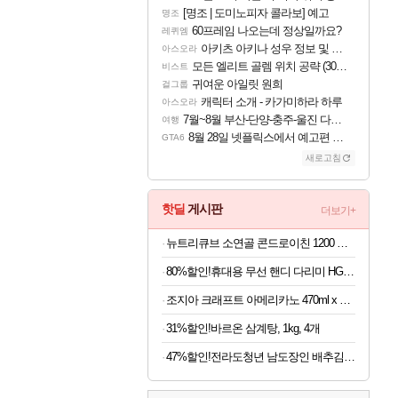
[명조 | 도미노피자 콜라보] 예고
명조
60프레임 나오는데 정상일까요?
레퀴엠
아키츠 아키나 성우 정보 및 주요 필모
아스오라
모든 엘리트 골렘 위치 공략 (30개) - 방랑 결투가
비스트
귀여운 아일릿 원희
걸그룹
캐릭터 소개 - 카가미하라 하루
아스오라
7월~8월 부산-단양-충주-울진 다녀왔어요~
여행
8월 28일 넷플릭스에서 예고편 공개 예정
GTA6
새로고침
핫딜
게시판
더보기+
뉴트리큐브 소연골 콘드로이친 1200 MBP 120정
80%할인!휴대용 무선 핸디 다리미 HG-Y01, 화이트, 1개
조지아 크래프트 아메리카노 470ml x 24개
31%할인!바르온 삼계탕, 1kg, 4개
47%할인!전라도청년 남도장인 배추김치, 5kg, 1박스