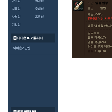
마도성
정령성
도안: 엘름 법봉
등급
일반
치유성
호법성
세공(250p)
사격성
음유성
35레벨 이상 사용
기갑성
엘름 법봉을 만드는
필요재료
엘름 각목(17)
아이온 IP 커뮤니티
엘름 목판(24)
최상급 무기 제련석
아이온2 인벤
오드 조각(18)
공통 커뮤니티