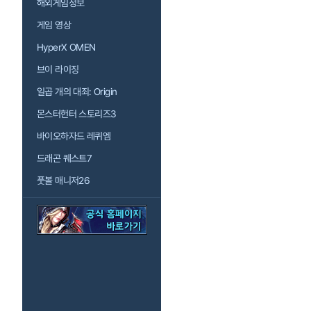
해외게임정보
게임 영상
HyperX OMEN
브이 라이징
일곱 개의 대죄: Origin
몬스터헌터 스토리즈3
바이오하자드 레퀴엠
드래곤 퀘스트7
풋볼 매니저26