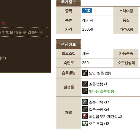
추가정보
종족
스택수량
종류
레시피
품질
가능
가격
25050
가격(AP)
 방법을 배울 수 있습니다.
생산정보
필요스킬
세공
가능종족
(6)
숙련도
250
소모신성력
습득방법
도안: 엘름 법봉
엘름 법봉
x1
완성품
빛나는 엘름 법봉
엘름 각목
x17
엘름 목판
x24
재료
최상급 무기 제련석
x6
오드 조각
x18