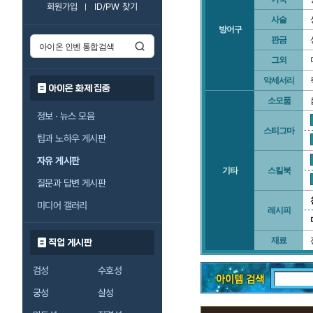
회원가입
ID/PW 찾기
사슬
방어구
판금
그외
악세서리
아이온 화제 집중
소모품
정보 · 뉴스 모음
스티그마
팁과 노하우 게시판
자유 게시판
기타
스킬북
질문과 답변 게시판
미디어 갤러리
레시피
재료
직업 게시판
검성
수호성
궁성
살성