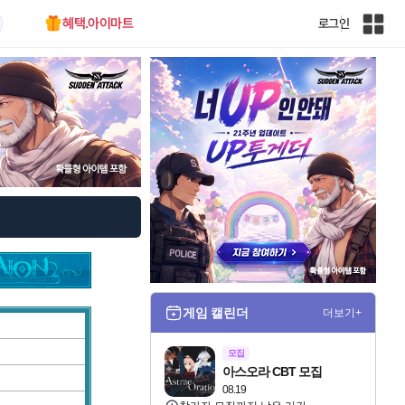
혜택.아이마트
로그인
인
벤
전
체
사
이
트
맵
게임 캘린더
더보기+
모집
아스오라 CBT 모집
08.19