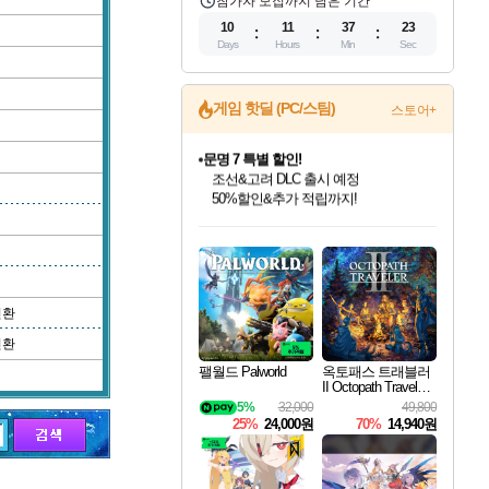
참가자 모집까지 남은 기간
10
11
37
22
Days
Hours
Min
Sec
게임 핫딜 (PC/스팀)
스토어+
문명 7 특별 할인!
조선&고려 DLC 출시 예정
50%할인&추가 적립까지!
인벤게임즈 8월 특별 할인!
드래곤소드: 어웨이크닝 입점!
마블 투혼 파이팅 소울즈 정식출시!
귀무자: 검의 길 예약 판매 중!
비스트 오브 리인카네이션 정식 출시!
커세어 코브 출시 기념 할인!
더 렐릭 퍼스트 가디언 정식 출시
베데스다 40주년 기념 할인 중!
캡콤 프렌차이즈 할인 진행 중!
캡콤 일부 상품 상시 할인
스타워즈 은하계 레이서
로블록스 기프트 카드 공식 입점
인기 퍼블리셔 모음!
스팀으로 만나는 드래곤소드!
마블 히어로 총 출동&화려한 격투!
10% 할인과
게임프릭 신작 IP
해적'섬'을 발전시키자!
설화x하드코어 액션!
베데스다의 명작들을
몬헌, 바하 등 인기 IP를
몬헌 와일즈 & 드래곤즈 도그마2
인벤게임즈에서 10% 추가 적립
Robux를 가장 안전하고
최대 90% 할인가를 만나보세요!
네이버혜택과 함께 만나보세요!
네이버 포인트 혜택까지!
이니&베니 혜택까지!
네이버 혜택가와 함께 예약하세요!
할인&네이버혜택으로 만나보세요!
네이버페이 혜택과 만나보세요!
40주년 프로모션으로 만나보세요!
할인가에 만나보세요!
일부 에디션 상시 할인!
혜택으로 예약 판매 중
편안하게 충전하세요
변환
변환
팰월드 Palworld
옥토패스 트래블러
II Octopath Traveler I
I
5%
32,000
49,800
25%
24,000원
70%
14,940원