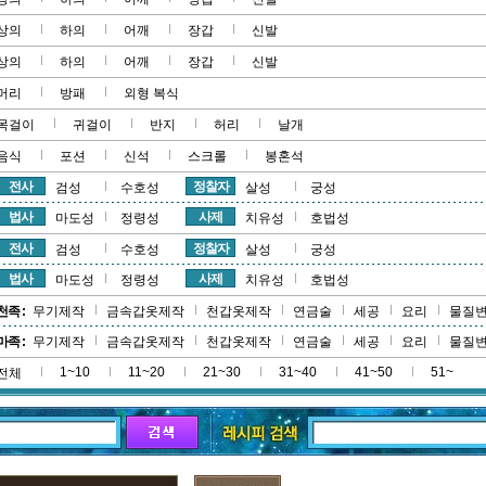
상의
하의
어깨
장갑
신발
상의
하의
어깨
장갑
신발
머리
방패
외형 복식
목걸이
귀걸이
반지
허리
날개
음식
포션
신석
스크롤
봉혼석
전사
정찰자
검성
수호성
살성
궁성
법사
사제
마도성
정령성
치유성
호법성
전사
정찰자
검성
수호성
살성
궁성
법사
사제
마도성
정령성
치유성
호법성
천족 :
무기제작
금속갑옷제작
천갑옷제작
연금술
세공
요리
물질
마족 :
무기제작
금속갑옷제작
천갑옷제작
연금술
세공
요리
물질
1~10
11~20
21~30
31~40
41~50
51~
전체