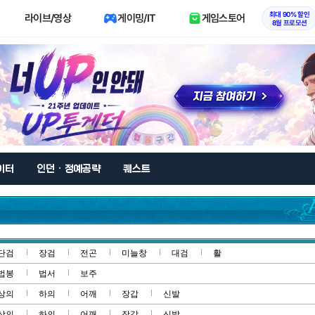
최대 90% 할인
라이브/영상
게이밍/IT
게임스토어
8월 프로모션
이터
인던 · 정예공략
퀘스트
단검
장검
전곤
미늘창
대검
활
법봉
법서
보주
상의
하의
어깨
장갑
신발
상의
하의
어깨
장갑
신발