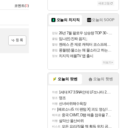
새로고침
코멘트(
0
)
오늘의 치지직
오늘의 SOOP
26년 7월 팔로우 상승량 TOP 30 - 월간 치지직
잡담
임나은) 진짜 음지;;
클립
젠레스 존 제로 캐릭터 코스프레한 꽁주
짤방
등록
풍월량) 물소는 왜 물소라고 하는거야? 아! 그만 ㅋㅋ
클립
치지직 애플TV 앱 출시
정보
더보기+
오늘의 팟벤
오늘의 핫벤
1세대 K7 3.5NA인데 LF쏘나타 2.0NA 기변하면 유류비 절약이 얼마나 될까요..?
차벤
명조
명조
선녀바위해수욕장
여행
[페르소나5: 더 팬텀 X] 괴도 영상 l 타카마키 안·댄싱 스타
PV
중국 CXMT, D램 매출 점유율 7%…글로벌 4위로 부상
해외겜
설악산 울산바위
여행
모든 요리/작물 책 획득 위치 공략 (36개) - 미식가 도전과제
비스트