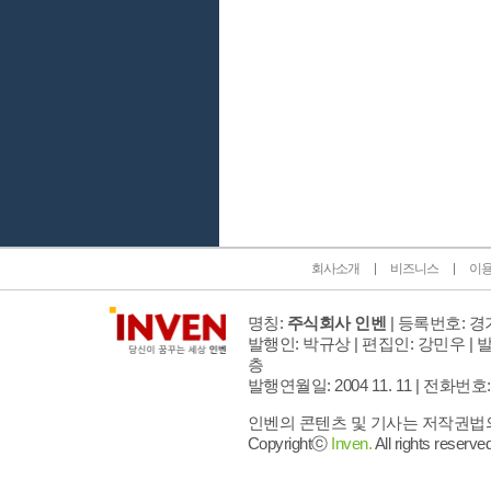
인벤 공식 미디어 파트너 및 제휴 파트너
회사소개
비즈니스
이
명칭:
주식회사 인벤
| 등록번호: 경기
발행인: 박규상 | 편집인: 강민우 |
발
층
발행연월일: 2004 11. 11 |
전화번호: 02 
인벤의 콘텐츠 및 기사는 저작권법의 
Copyrightⓒ
Inven.
All rights reserved