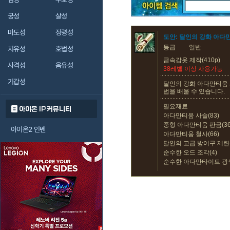
궁성
살성
마도성
정령성
도안: 달인의 강화 아다
등급
일반
치유성
호법성
금속갑옷 제작(410p)
사격성
음유성
38레벨 이상 사용가능
기갑성
달인의 강화 아다만티움 
법을 배울 수 있습니다.
필요재료
아이온 IP 커뮤니티
아다만티움 사슬(83)
중형 아다만티움 판금(36
아이온2 인벤
아다만티움 철사(66)
달인의 고급 방어구 제련석
순수한 오드 조각(4)
순수한 아다만타이트 광석