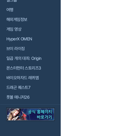
걸그룹
여행
해외게임정보
게임 영상
HyperX OMEN
브이 라이징
일곱 개의 대죄: Origin
몬스터헌터 스토리즈3
바이오하자드 레퀴엠
드래곤 퀘스트7
풋볼 매니저26