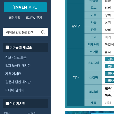
마법형
법봉
로그인
로브
상의
가죽
상의
회원가입
ID/PW 찾기
사슬
상의
방어구
판금
상의
그외
머리
악세서리
목걸이
아이온 화제 집중
소모품
음식
정보 · 뉴스 모음
전사
스티그마
팁과 노하우 게시판
법사
자유 게시판
전사
기타
스킬북
법사
질문과 답변 게시판
천족 :
미디어 갤러리
레시피
마족 :
재료
전체
직업 게시판
검성
수호성