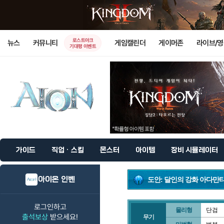
로스트아크
뉴스
커뮤니티
게임캘린더
게이머존
라이브/
기대평 이벤트
가이드
직업 · 스킬
몬스터
아이템
장비 시뮬레이터
아이온 인벤
도안: 달인의 강화 아다만
로그인하고
물리형
단검
출석보상
받으세요!
무기