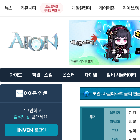
로스트아크
뉴스
커뮤니티
게임캘린더
게이머존
라이브/
기대평 이벤트
가이드
직업 · 스킬
몬스터
아이템
장비 시뮬레이터
아이온 인벤
도안: 바실리스크 골각 판
로그인하고
물리형
단검
출석보상
받으세요!
무기
마법형
법봉
로그인
로브
상의
가죽
상의