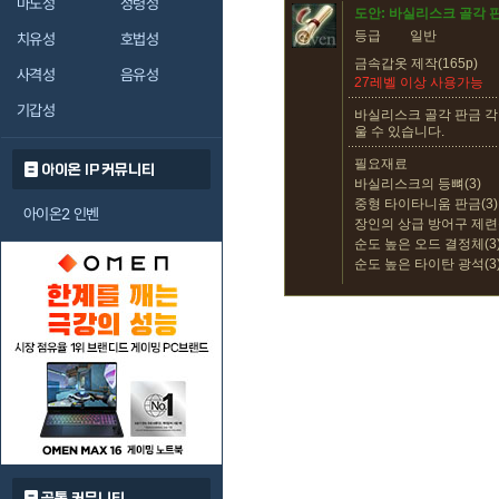
마도성
정령성
도안: 바실리스크 골각 
등급
일반
치유성
호법성
금속갑옷 제작(165p)
사격성
음유성
27레벨 이상 사용가능
기갑성
바실리스크 골각 판금 각
울 수 있습니다.
필요재료
아이온 IP 커뮤니티
바실리스크의 등뼈(3)
중형 타이타니움 판금(3)
아이온2 인벤
장인의 상급 방어구 제련석
순도 높은 오드 결정체(3
순도 높은 타이탄 광석(3
공통 커뮤니티