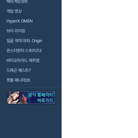
해외게임정보
게임 영상
HyperX OMEN
브이 라이징
일곱 개의 대죄: Origin
몬스터헌터 스토리즈3
바이오하자드 레퀴엠
드래곤 퀘스트7
풋볼 매니저26