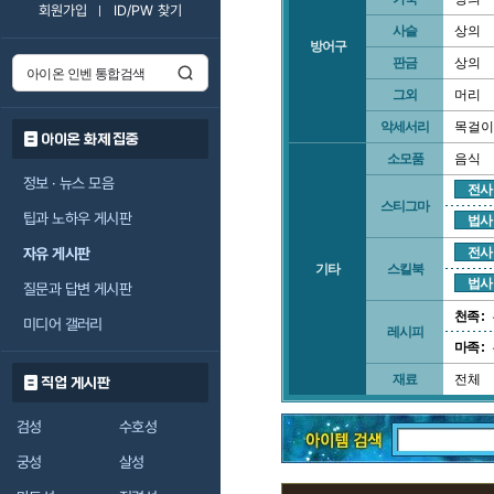
회원가입
ID/PW 찾기
사슬
상의
방어구
판금
상의
그외
머리
악세서리
목걸이
아이온 화제 집중
소모품
음식
정보 · 뉴스 모음
전사
스티그마
팁과 노하우 게시판
법사
자유 게시판
전사
기타
스킬북
법사
질문과 답변 게시판
천족 :
미디어 갤러리
레시피
마족 :
재료
전체
직업 게시판
검성
수호성
궁성
살성