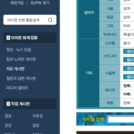
회원가입
ID/PW 찾기
사슬
상의
방어구
판금
상의
그외
머리
악세서리
목걸이
아이온 화제 집중
소모품
음식
정보 · 뉴스 모음
전사
스티그마
팁과 노하우 게시판
법사
자유 게시판
전사
기타
스킬북
법사
질문과 답변 게시판
천족 :
미디어 갤러리
레시피
마족 :
재료
전체
직업 게시판
검성
수호성
궁성
살성