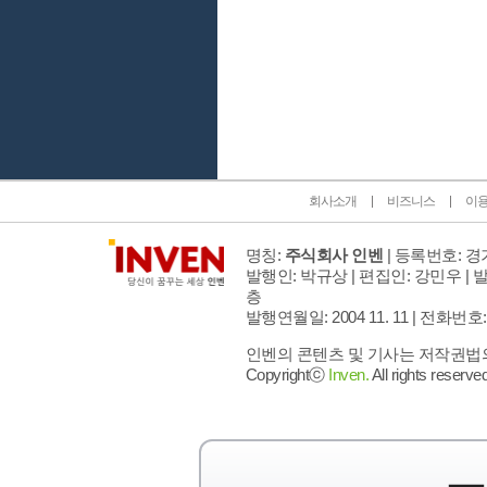
인벤 공식 미디어 파트너 및 제휴 파트너
회사소개
비즈니스
이
명칭:
주식회사 인벤
| 등록번호: 경기
발행인: 박규상 | 편집인: 강민우 |
발
층
발행연월일: 2004 11. 11 |
전화번호: 02 
인벤의 콘텐츠 및 기사는 저작권법의 
Copyrightⓒ
Inven.
All rights reserved