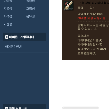
마도성
정령성
도안: 강화 타이타니움 
등급
일반
치유성
호법성
금속갑옷 제작(160p)
사격성
음유성
28레벨 이상 사용가능
기갑성
강화 타이타니움 사슬 장
울 수 있습니다.
필요재료
아이온 IP 커뮤니티
타이타니움 사슬(4)
타이타니움 철사(4)
아이온2 인벤
상급 방어구 제련석(2)
오드 결정체(4)
공통 커뮤니티