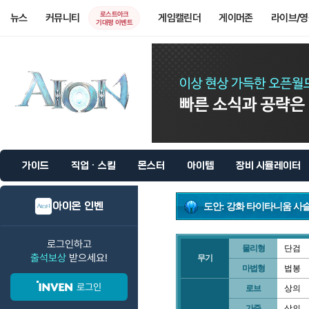
로스트아크
뉴스
커뮤니티
게임캘린더
게이머존
라이브/
기대평 이벤트
가이드
직업 · 스킬
몬스터
아이템
장비 시뮬레이터
아이온 인벤
도안: 강화 타이타니움 사
로그인하고
물리형
단검
출석보상
받으세요!
무기
마법형
법봉
로그인
로브
상의
가죽
상의