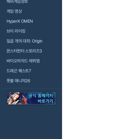
해외게임정보
게임 영상
HyperX OMEN
브이 라이징
일곱 개의 대죄: Origin
몬스터헌터 스토리즈3
바이오하자드 레퀴엠
드래곤 퀘스트7
풋볼 매니저26