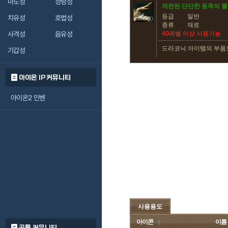
마도성
정령성
제련된 단단한 용족의 뿔
등급
일반
치유성
호법성
종류
재료
사격성
음유성
40레벨 이상 사용가능
드라코닉 아이템의 부품
기갑성
아이온 IP 커뮤니티
아이온2 인벤
사용용도
아이콘
이름
공통 커뮤니티