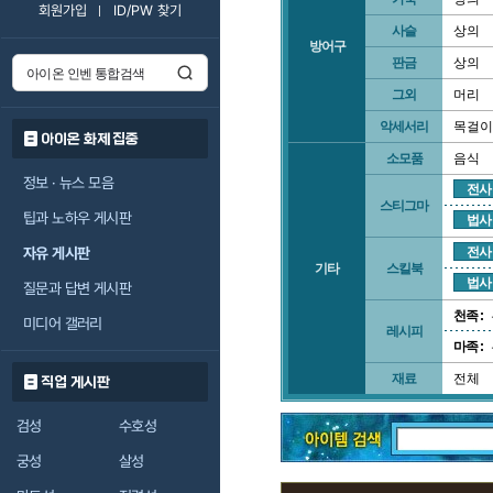
회원가입
ID/PW 찾기
사슬
상의
방어구
판금
상의
그외
머리
악세서리
목걸이
아이온 화제 집중
소모품
음식
정보 · 뉴스 모음
전사
스티그마
팁과 노하우 게시판
법사
자유 게시판
전사
기타
스킬북
법사
질문과 답변 게시판
천족 :
미디어 갤러리
레시피
마족 :
재료
전체
직업 게시판
검성
수호성
궁성
살성