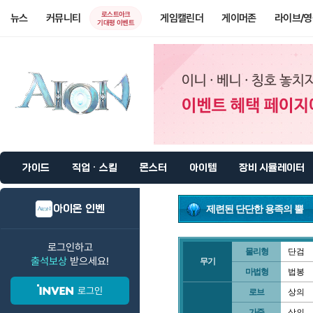
로스트아크
뉴스
커뮤니티
게임캘린더
게이머존
라이브/
기대평 이벤트
가이드
직업 · 스킬
몬스터
아이템
장비 시뮬레이터
아이온 인벤
제련된 단단한 용족의 뿔
로그인하고
물리형
단검
출석보상
받으세요!
무기
마법형
법봉
로그인
로브
상의
가죽
상의