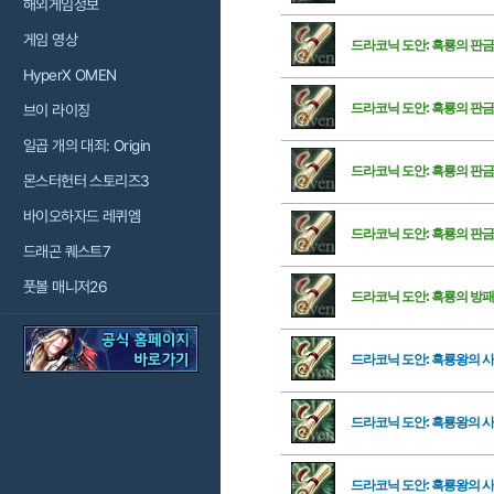
해외게임정보
게임 영상
드라코닉 도안: 흑룡의 판금
HyperX OMEN
드라코닉 도안: 흑룡의 판금
브이 라이징
일곱 개의 대죄: Origin
드라코닉 도안: 흑룡의 판금
몬스터헌터 스토리즈3
바이오하자드 레퀴엠
드라코닉 도안: 흑룡의 판금
드래곤 퀘스트7
풋볼 매니저26
드라코닉 도안: 흑룡의 방패
드라코닉 도안: 흑룡왕의 
드라코닉 도안: 흑룡왕의 
드라코닉 도안: 흑룡왕의 