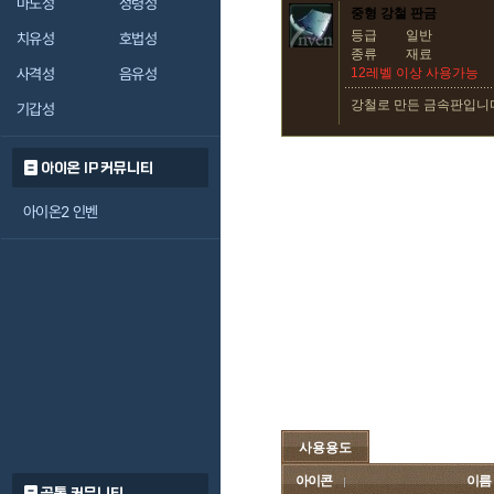
마도성
정령성
중형 강철 판금
등급
일반
치유성
호법성
종류
재료
사격성
음유성
12레벨 이상 사용가능
강철로 만든 금속판입니
기갑성
아이온 IP 커뮤니티
아이온2 인벤
사용용도
아이콘
이름
공통 커뮤니티