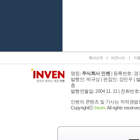
인벤 공식 미디어 파트너 및 제휴 파트너
회사소개
비즈니스
이
명칭:
주식회사 인벤
| 등록번호: 경기
발행인: 박규상 | 편집인: 강민우 |
발
층
발행연월일: 2004 11. 11 |
전화번호: 02 
인벤의 콘텐츠 및 기사는 저작권법의 
Copyrightⓒ
Inven.
All rights reserved