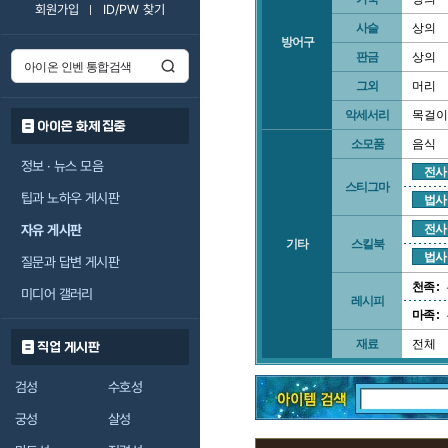
회원가입
ID/PW 찾기
사슬
상의
방어구
판금
상의
그외
머리
악세서리
목걸이
아이온 화제 집중
소모품
음식
정보 · 뉴스 모음
전사
스티그마
팁과 노하우 게시판
법사
자유 게시판
전사
기타
스킬북
법사
질문과 답변 게시판
천족 :
미디어 갤러리
레시피
마족 :
재료
전체
직업 게시판
검성
수호성
궁성
살성