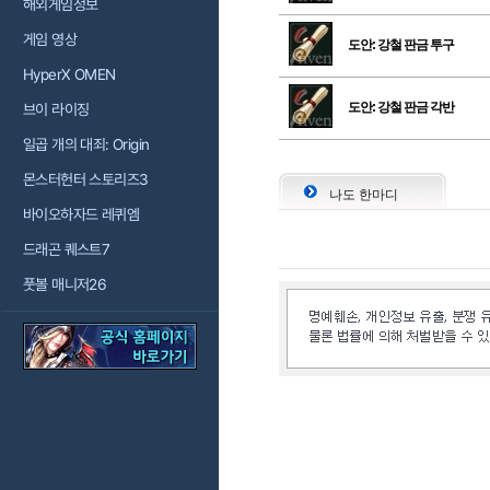
해외게임정보
게임 영상
도안: 강철 판금 투구
HyperX OMEN
도안: 강철 판금 각반
브이 라이징
일곱 개의 대죄: Origin
몬스터헌터 스토리즈3
나도 한마디
바이오하자드 레퀴엠
드래곤 퀘스트7
풋볼 매니저26