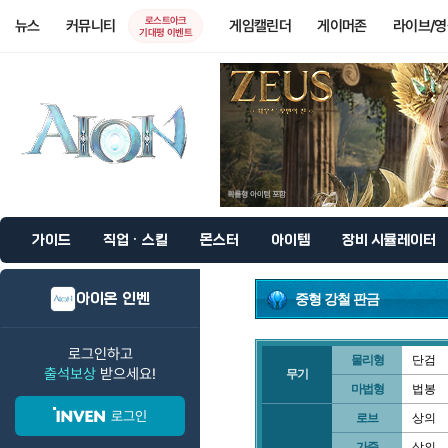
로스트아크
뉴스
커뮤니티
게임캘린더
게이머존
라이브/
기대평 이벤트
가이드
직업 · 스킬
몬스터
아이템
장비 시뮬레이터
아이온 인벤
중형 강철 판금
로그인하고
물리형
단검
출석보상
받으세요!
무기
마법형
법봉
로그인
로브
상의
가죽
상의