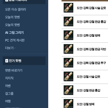
도안: 강화 강철 사슬 갑옷
오픈 이슈 갤러리
오늘의 핫벤
도안: 강화 강철 판금 흉갑
오늘의 팟벤
AI 그림 그리기
도안: 강화 강철 방패
PC 견적 게시판
더보기
도안: 강화 강철 판금 각반
인기 팟벤
도안: 강화 강철 판금 투구
팟벤 바로가기
도안: 강철 사슬 갑옷
치지직
차벤
도안: 강철 판금 흉갑
걸그룹
여행
도안: 강철 방패