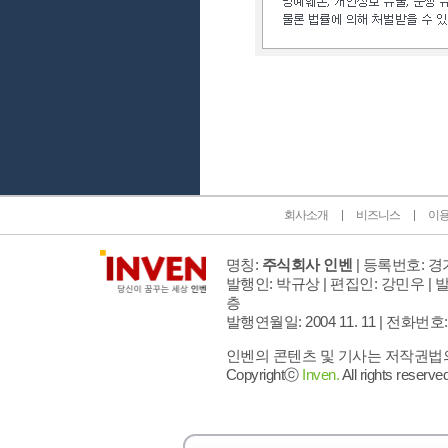
인벤 공식 미디어 파트너 및 제휴 파트너
회사소개
비즈니스
이
명칭:
주식회사 인벤
| 등록번호: 경기
발행인: 박규상 | 편집인: 강민우 |
발
층
발행연월일: 2004 11. 11 |
전화번호: 02 
인벤의 콘텐츠 및 기사는 저작권법의 
Copyrightⓒ
Inven.
All rights reserved