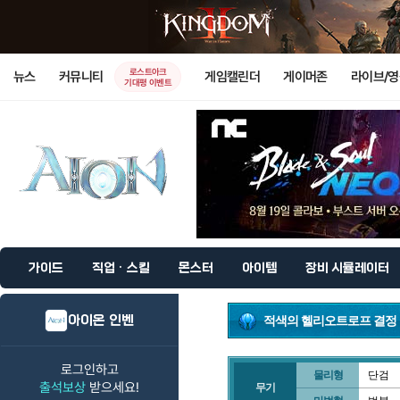
로스트아크
뉴스
커뮤니티
게임캘린더
게이머존
라이브/
기대평 이벤트
가이드
직업 · 스킬
몬스터
아이템
장비 시뮬레이터
아이온 인벤
적색의 헬리오트로프 결정
로그인하고
물리형
단검
출석보상
받으세요!
무기