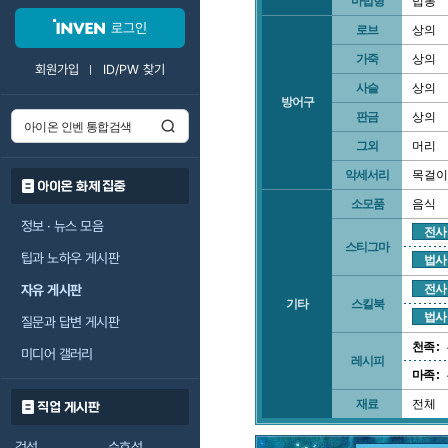
마법형
법봉
로그인
로브
상의
가죽
상의
회원가입
ID/PW 찾기
사슬
상의
방어구
판금
상의
그외
머리
악세서리
목걸이
아이온 화제 집중
소모품
음식
정보 · 뉴스 모음
전사
스티그마
팁과 노하우 게시판
법사
자유 게시판
전사
기타
스킬북
법사
질문과 답변 게시판
천족 :
미디어 갤러리
레시피
마족 :
재료
전체
직업 게시판
검성
수호성