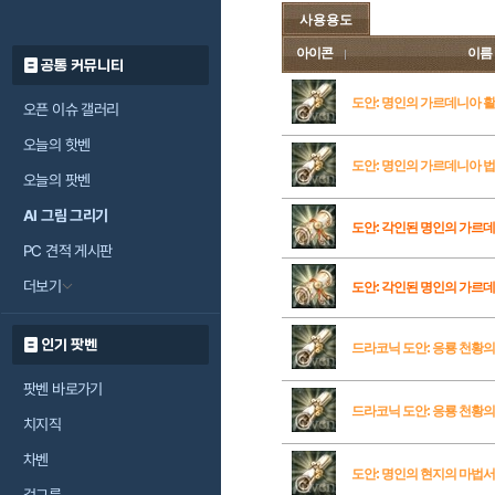
사용용도
아이콘
이름
공통 커뮤니티
도안: 명인의 가르데니아 활
오픈 이슈 갤러리
오늘의 핫벤
도안: 명인의 가르데니아 
오늘의 팟벤
AI 그림 그리기
도안: 각인된 명인의 가르
PC 견적 게시판
더보기
도안: 각인된 명인의 가르
인기 팟벤
드라코닉 도안: 응룡 천황의
팟벤 바로가기
드라코닉 도안: 응룡 천황의
치지직
차벤
도안: 명인의 현지의 마법서