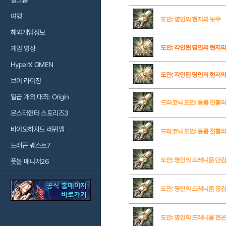
걸그룹
여행
도안: 명인의 현지의 보주
해외게임정보
도안: 각인된 명인의 현지
게임 영상
HyperX OMEN
도안: 각인된 명인의 현지의
브이 라이징
일곱 개의 대죄: Origin
드라코닉 도안: 응룡 천황
몬스터헌터 스토리즈3
바이오하자드 레퀴엠
드라코닉 도안: 응룡 천황의
드래곤 퀘스트7
도안: 명인의 드레니움 단검
풋볼 매니저26
도안: 명인의 드레니움 장검
도안: 명인의 드레니움 전곤