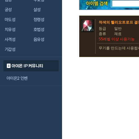
궁성
살성
마도성
정령성
적색의 헬리오트로프 결
등급
일반
치유성
호법성
종류
재료
사격성
음유성
55레벨 이상 사용가능
무기를 만드는데 사용됩
기갑성
아이온 IP 커뮤니티
아이온2 인벤