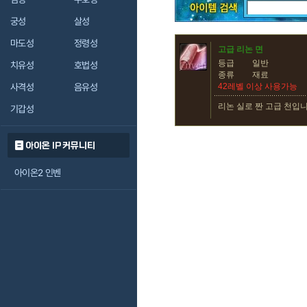
궁성
살성
마도성
정령성
고급 리논 면
등급
일반
치유성
호법성
종류
재료
사격성
음유성
42레벨 이상 사용가능
리논 실로 짠 고급 천입니
기갑성
아이온 IP 커뮤니티
아이온2 인벤