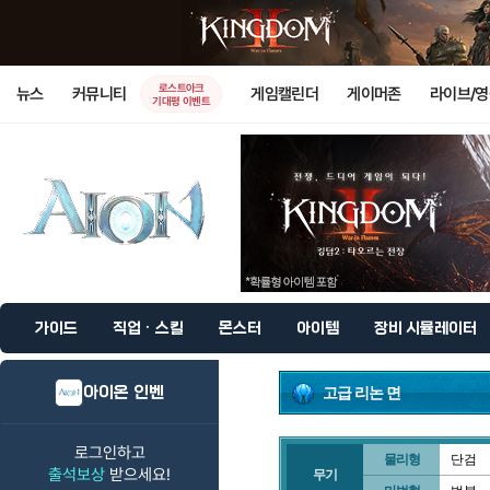
로스트아크
뉴스
커뮤니티
게임캘린더
게이머존
라이브/
기대평 이벤트
가이드
직업 · 스킬
몬스터
아이템
장비 시뮬레이터
아이온 인벤
고급 리논 면
로그인하고
물리형
단검
출석보상
받으세요!
무기