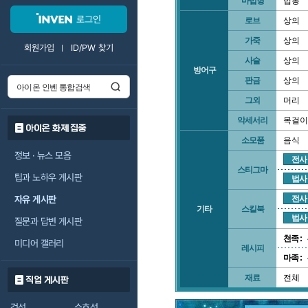
마법형
법봉
로그인
로브
상의
가죽
상의
회원가입
ID/PW 찾기
사슬
상의
방어구
판금
상의
그외
머리
악세서리
목걸이
아이온 화제 집중
소모품
음식
정보 · 뉴스 모음
전사
스티그마
팁과 노하우 게시판
법사
자유 게시판
전사
기타
스킬북
법사
질문과 답변 게시판
천족 :
미디어 갤러리
레시피
마족 :
재료
전체
직업 게시판
검성
수호성