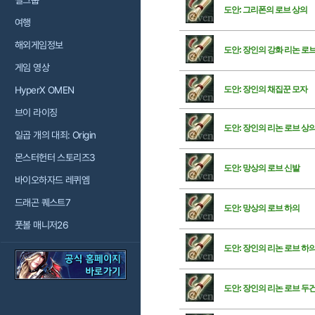
걸그룹
도안: 그리폰의 로브 상의
여행
해외게임정보
도안: 장인의 강화 리논 로
게임 영상
HyperX OMEN
도안: 장인의 채집꾼 모자
브이 라이징
도안: 장인의 리논 로브 상
일곱 개의 대죄: Origin
몬스터헌터 스토리즈3
도안: 망상의 로브 신발
바이오하자드 레퀴엠
드래곤 퀘스트7
도안: 망상의 로브 하의
풋볼 매니저26
도안: 장인의 리논 로브 하
도안: 장인의 리논 로브 두