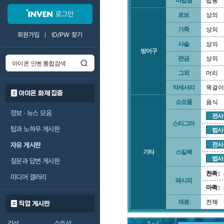
마법형
법봉
로그인
로브
상의
가죽
상의
회원가입
ID/PW 찾기
사슬
상의
방어구
판금
상의
그외
머리
악세서리
목걸이
아이온 화제 집중
소모품
음식
정보 · 뉴스 모음
전사
스티그마
팁과 노하우 게시판
법사
자유 게시판
전사
기타
스킬북
법사
질문과 답변 게시판
천족 :
미디어 갤러리
레시피
마족 :
재료
전체
직업 게시판
검성
수호성