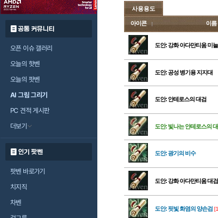
사용용도
아이콘
이름
공통 커뮤니티
도안: 강화 아다만티움 미
오픈 이슈 갤러리
오늘의 핫벤
도안: 공성 병기용 지지대
오늘의 팟벤
AI 그림 그리기
도안: 안테로스의 대검
PC 견적 게시판
더보기
도안: 빛나는 안테로스의 
인기 팟벤
도안: 광기의 비수
팟벤 바로가기
도안: 강화 아다만티움 대검
치지직
차벤
도안: 핏빛 화염의 양손검
[1