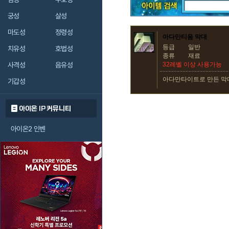
궁성
살성
마도성
정령성
아다만티움 막대
등급
일반
치유성
호법성
종류
재료
사격성
음유성
32레벨 이상 사용가능
아다만타이트로 만든 막
기갑성
아이온 IP 커뮤니티
아이온2 인벤