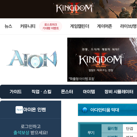
로스트아크
뉴스
커뮤니티
게임캘린더
게이머존
라이브/
기대평 이벤트
가이드
직업 · 스킬
몬스터
아이템
장비 시뮬레이터
아이온 인벤
아다만티움 막대
로그인하고
물리형
단검
출석보상
받으세요!
무기