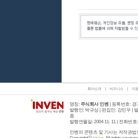
인벤 공식 미디어 파트너 및 제휴 파트너
회사소개
비즈니스
이
명칭:
주식회사 인벤
| 등록번호: 경기
발행인: 박규상 | 편집인: 강민우 |
발
층
발행연월일: 2004 11. 11 |
전화번호: 02 
인벤의 콘텐츠 및 기사는 저작권법의 
Copyrightⓒ
Inven.
All rights reserved