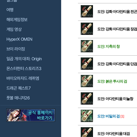
걸그룹
여행
도안: 강화 아다만티움 전곤
해외게임정보
게임 영상
도안: 강화 아다만티움 장검
HyperX OMEN
도안: 지축의 창
브이 라이징
일곱 개의 대죄: Origin
도안: 강화 아다만티움 단검
몬스터헌터 스토리즈3
바이오하자드 레퀴엠
도안: 붉은 투사의 검
드래곤 퀘스트7
풋볼 매니저26
도안: 아다만티움 미늘창
도안: 비밀의 검
[1]
도안: 아다만티움 대검