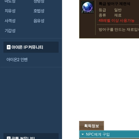
마도성
정령성
특급 방어구 제련석
등급
일반
치유성
호법성
종류
재료
사격성
음유성
48레벨 이상 사용가능
방어구를 만드는 재료입
기갑성
아이온 IP 커뮤니티
아이온2 인벤
획득정보
NPC에게 구입
공통 커뮤니티