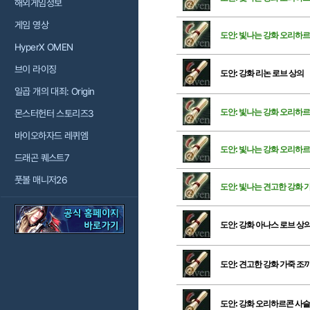
해외게임정보
게임 영상
도안: 빛나는 강화 오리하
HyperX OMEN
브이 라이징
도안: 강화 리논 로브 상의
일곱 개의 대죄: Origin
도안: 빛나는 강화 오리하르
몬스터헌터 스토리즈3
바이오하자드 레퀴엠
도안: 빛나는 강화 오리하
드래곤 퀘스트7
풋볼 매니저26
도안: 빛나는 견고한 강화 
도안: 강화 아나스 로브 상
도안: 견고한 강화 가죽 조
도안: 강화 오리하르콘 사슬