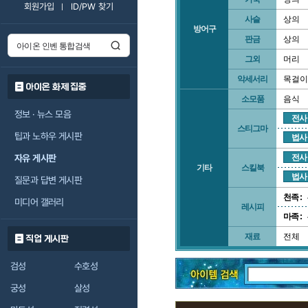
회원가입
ID/PW 찾기
사슬
상의
방어구
판금
상의
그외
머리
악세서리
목걸이
아이온 화제 집중
소모품
음식
정보 · 뉴스 모음
전사
스티그마
팁과 노하우 게시판
법사
자유 게시판
전사
기타
스킬북
법사
질문과 답변 게시판
천족 :
미디어 갤러리
레시피
마족 :
재료
전체
직업 게시판
검성
수호성
궁성
살성