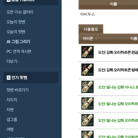
이름
오픈 이슈 갤러리
아비두스
오늘의 핫벤
사용용도
오늘의 팟벤
아이콘
이름
AI 그림 그리기
PC 견적 게시판
도안: 강화 오리하르콘 판금
더보기
도안: 강화 오리하르콘 방패
인기 팟벤
도안: 빛나는 강화 아나스 
팟벤 바로가기
치지직
도안: 빛나는 강화 오리하르
차벤
걸그룹
도안: 빛나는 강화 오리하르
여행
도안: 빛나는 강화 오리하르