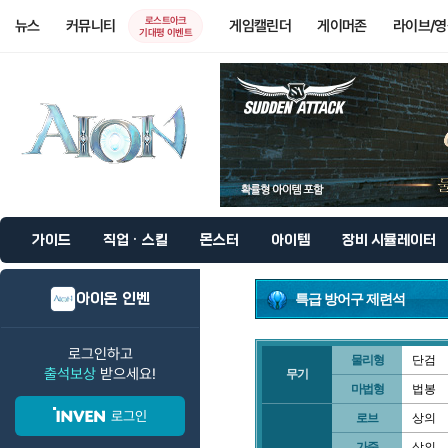
로스트아크
뉴스
커뮤니티
게임캘린더
게이머존
라이브/
기대평 이벤트
가이드
직업 · 스킬
몬스터
아이템
장비 시뮬레이터
아이온 인벤
특급 방어구 제련석
로그인하고
물리형
단검
출석보상
받으세요!
무기
마법형
법봉
로그인
로브
상의
가죽
상의