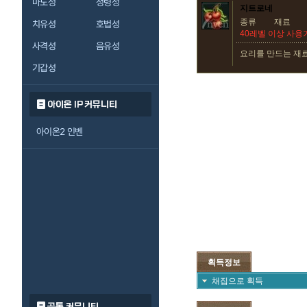
마도성
정령성
지트로네
종류
재료
치유성
호법성
40레벨 이상 사용
사격성
음유성
요리를 만드는 재
기갑성
아이온 IP 커뮤니티
아이온2 인벤
획득정보
채집으로 획득
공통 커뮤니티