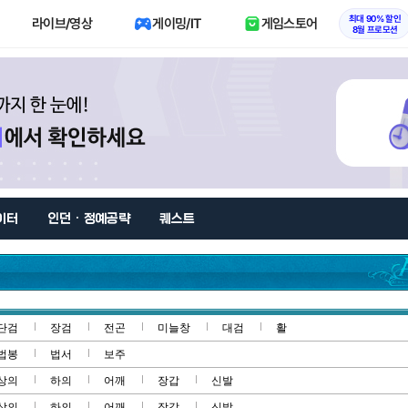
최대 90% 할인
라이브/영상
게이밍/IT
게임스토어
8월 프로모션
이터
인던 · 정예공략
퀘스트
단검
장검
전곤
미늘창
대검
활
법봉
법서
보주
상의
하의
어깨
장갑
신발
상의
하의
어깨
장갑
신발