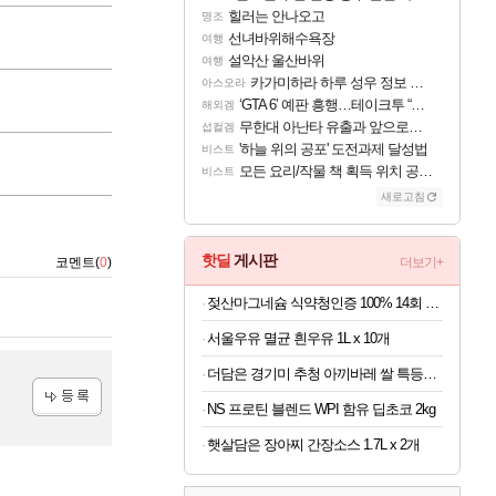
힐러는 안나오고
명조
선녀바위해수욕장
여행
설악산 울산바위
여행
카가미하라 하루 성우 정보 및 주요 필모
아스오라
‘GTA 6’ 예판 흥행…테이크투 “내부 예상 크게 넘어”
해외겜
무한대 아난타 유출과 앞으로의 예상 (루머)
섭컬겜
'하늘 위의 공포' 도전과제 달성법
비스트
모든 요리/작물 책 획득 위치 공략 (36개) - 미식가 도전과제
비스트
새로고침
핫딜
게시판
코멘트(
0
)
더보기+
젖산마그네슘 식약청인증 100% 14회 x 6박스
서울우유 멸균 흰우유 1L x 10개
더담은 경기미 추청 아끼바레 쌀 특등급 10kg
NS 프로틴 블렌드 WPI 함유 딥초코 2kg
등록
햇살담은 장아찌 간장소스 1.7L x 2개