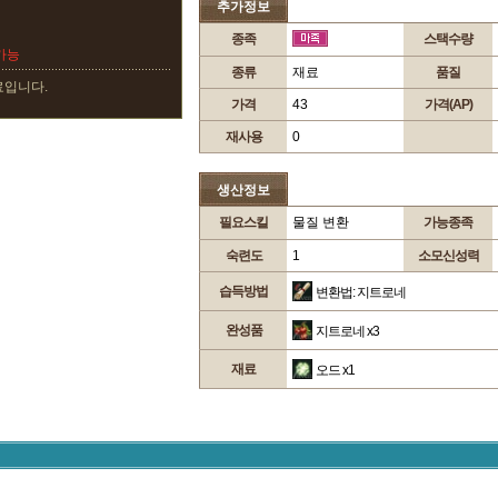
추가정보
종족
스택수량
가능
종류
재료
품질
료입니다.
가격
43
가격(AP)
재사용
0
생산정보
필요스킬
물질 변환
가능종족
숙련도
1
소모신성력
습득방법
변환법: 지트로네
완성품
지트로네
x3
재료
오드
x1