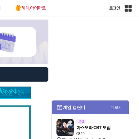
혜택.아이마트
로그인
인
벤
전
체
사
이
트
맵
게임 캘린더
더보기+
모집
아스오라 CBT 모집
08.19