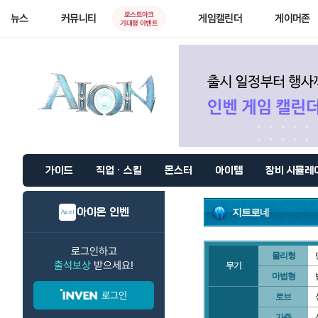
로스트아크
뉴스
커뮤니티
게임캘린더
게이머존
기대평 이벤트
가이드
직업 · 스킬
몬스터
아이템
장비 시뮬레
아이온 인벤
지트로네
로그인하고
물리형
출석보상
받으세요!
무기
마법형
로그인
로브
가죽