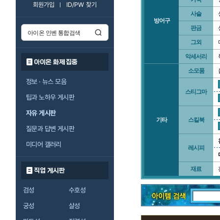
회원가입
ID/PW 찾기
사슬
방어구
판금
그외
악세서리
아이온 화제 집중
소모품
정보 · 뉴스 모음
스티그마
팁과 노하우 게시판
자유 게시판
기타
스킬북
질문과 답변 게시판
미디어 갤러리
레시피
재료
직업 게시판
검성
수호성
궁성
살성