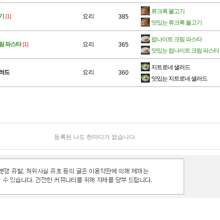
류크록 불고기
기
요리
[1]
385
맛있는 류크록 불고기
랍나이트 크림 파스타
림 파스타
요리
[1]
365
맛있는 랍나이트 크림 파스타
지트로네 샐러드
샐러드
요리
360
맛있는 지트로네 샐러드
등록된 나도 한마디가 없습니다.