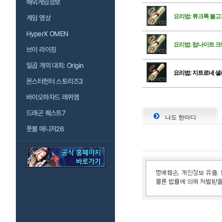
해외게임정보
요리법: 류크록 불고
게임 영상
HyperX OMEN
요리법: 랍나이트 크
브이 라이징
일곱 개의 대죄: Origin
요리법: 지트로네 
몬스터헌터 스토리즈3
바이오하자드 레퀴엠
드래곤 퀘스트7
나도 한마디
풋볼 매니저26