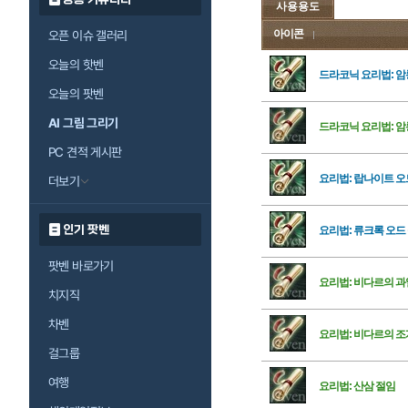
사용용도
아이콘
오픈 이슈 갤러리
오늘의 핫벤
드라코닉 요리법: 암
오늘의 팟벤
AI 그림 그리기
드라코닉 요리법: 암
PC 견적 게시판
요리법: 랍나이트 오
더보기
인기 팟벤
요리법: 류크록 오드
팟벤 바로가기
요리법: 비다르의 과
치지직
차벤
요리법: 비다르의 조
걸그룹
여행
요리법: 산삼 절임