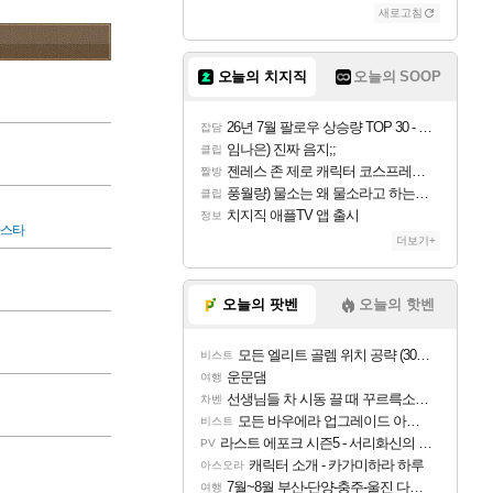
새로고침
오늘의 치지직
오늘의 SOOP
26년 7월 팔로우 상승량 TOP 30 - 월간 치지직
잡담
임나은) 진짜 음지;;
클립
젠레스 존 제로 캐릭터 코스프레한 꽁주
짤방
풍월량) 물소는 왜 물소라고 하는거야? 아! 그만 ㅋㅋ 알았어 ㅋㅋ
클립
치지직 애플TV 앱 출시
정보
파스타
더보기+
오늘의 팟벤
오늘의 핫벤
모든 엘리트 골렘 위치 공략 (30개) - 방랑 결투가
비스트
운문댐
여행
선생님들 차 시동 끌 때 꾸르륵소리나는데
차벤
모든 바우에라 업그레이드 아이템 획득 위치 공략 (89개)
비스트
라스트 에포크 시즌5 - 서리화신의 분노 티저
PV
캐릭터 소개 - 카가미하라 하루
아스오라
7월~8월 부산-단양-충주-울진 다녀왔어요~
여행