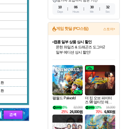
참가자 모집까지 남은 기간
10
06
30
31
Days
Hours
Min
Sec
캡콤 일부 상품 상시 할인
게임 핫딜 (PC/스팀)
스토어+
몬헌 와일즈 & 드래곤즈 도그마2
일부 에디션 상시 할인!
스타워즈 은하계 레이서
인벤게임즈에서 10% 추가 적립
혜택으로 예약 판매 중
인벤게임즈 8월 특별 할인!
드래곤소드: 어웨이크닝 입점!
문명 7 특별 할인!
마블 투혼 파이팅 소울즈 정식출시!
귀무자: 검의 길 예약 판매 중!
비스트 오브 리인카네이션 정식 출시!
커세어 코브 출시 기념 할인!
더 렐릭 퍼스트 가디언 정식 출시
베데스다 40주년 기념 할인 중!
캡콤 프렌차이즈 할인 진행 중!
로블록스 기프트 카드 공식 입점
인기 퍼블리셔 모음!
스팀으로 만나는 드래곤소드!
조선&고려 DLC 출시 예정
마블 히어로 총 출동&화려한 격투!
10% 할인과
게임프릭 신작 IP
해적'섬'을 발전시키자!
설화x하드코어 액션!
베데스다의 명작들을
몬헌, 바하 등 인기 IP를
Robux를 가장 안전하고
최대 90% 할인가를 만나보세요!
네이버혜택과 함께 만나보세요!
50%할인&추가 적립까지!
네이버 포인트 혜택까지!
이니&베니 혜택까지!
네이버 혜택가와 함께 예약하세요!
할인&네이버혜택으로 만나보세요!
네이버페이 혜택과 만나보세요!
40주년 프로모션으로 만나보세요!
할인가에 만나보세요!
편안하게 충전하세요
변환
변환
팰월드 Palworld
더 킹 오브 파이터
즈 98 얼티밋 매치
파이널 에디션 THE
5%
32,000
10%
16,000
KING OF FIGHTER
25%
24,000원
70%
4,800원
S 98 ULTIMATE MA
TCH FINAL EDITIO
N