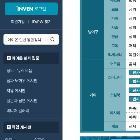
마법형
법봉
로그인
로브
상의
가죽
상의
회원가입
ID/PW 찾기
사슬
상의
방어구
판금
상의
그외
머리
악세서리
목걸이
아이온 화제 집중
소모품
음식
정보 · 뉴스 모음
전사
스티그마
팁과 노하우 게시판
법사
자유 게시판
전사
기타
스킬북
법사
질문과 답변 게시판
천족 :
미디어 갤러리
레시피
마족 :
재료
전체
직업 게시판
검성
수호성