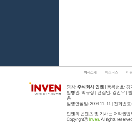
인벤 공식 미디어 파트너 및 제휴 파트너
회사소개
비즈니스
이
명칭:
주식회사 인벤
| 등록번호: 경기
발행인: 박규상 | 편집인: 강민우 |
발
층
발행연월일: 2004 11. 11 |
전화번호: 02 
인벤의 콘텐츠 및 기사는 저작권법의 
Copyrightⓒ
Inven.
All rights reserved