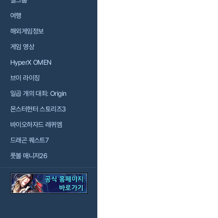
걸그룹
여행
해외게임정보
게임 영상
HyperX OMEN
브이 라이징
일곱 개의 대죄: Origin
몬스터헌터 스토리즈3
바이오하자드 레퀴엠
드래곤 퀘스트7
풋볼 매니저26