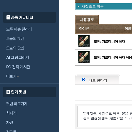
채집으로 획득
공통 커뮤니티
사용용도
아이콘
이름
오픈 이슈 갤러리
오늘의 핫벤
도안: 가르데니아 목재
오늘의 팟벤
AI 그림 그리기
도안: 가르데니아 목재 묶음
PC 견적 게시판
더보기
나도 한마디
인기 팟벤
팟벤 바로가기
치지직
차벤