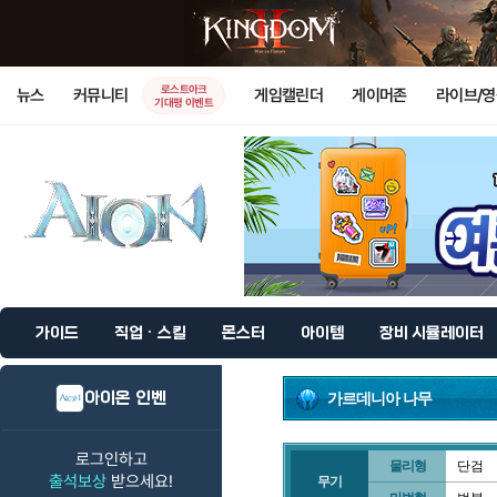
로스트아크
뉴스
커뮤니티
게임캘린더
게이머존
라이브/
기대평 이벤트
가이드
직업 · 스킬
몬스터
아이템
장비 시뮬레이터
아이온 인벤
가르데니아 나무
로그인하고
물리형
단검
출석보상
받으세요!
무기