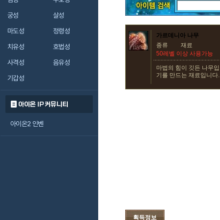
궁성
살성
마도성
정령성
가르데니아 나무
종류
재료
치유성
호법성
50레벨 이상 사용가능
사격성
음유성
마법의 힘이 깃든 나무입
기를 만드는 재료입니다.
기갑성
아이온 IP 커뮤니티
아이온2 인벤
획득정보