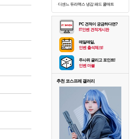
디센느 듀라맥스 냉감 패드 쿨매트
PC 견적이 궁금하다면?
IT인벤 견적게시판
매일매일,
인벤 출석체크!
주사위 굴리고 포인트!
인벤 마블
추천 코스프레 갤러리