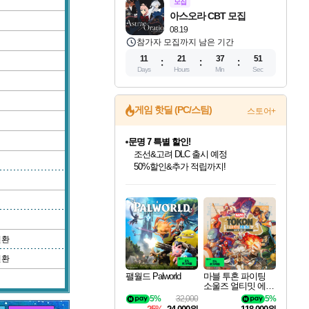
모집
아스오라 CBT 모집
08.19
참가자 모집까지 남은 기간
11
21
37
50
Days
Hours
Min
Sec
게임 핫딜 (PC/스팀)
스토어+
문명 7 특별 할인!
조선&고려 DLC 출시 예정
50%할인&추가 적립까지!
인벤게임즈 8월 특별 할인!
드래곤소드: 어웨이크닝 입점!
마블 투혼 파이팅 소울즈 정식출시!
귀무자: 검의 길 예약 판매 중!
비스트 오브 리인카네이션 정식 출시!
커세어 코브 출시 기념 할인!
더 렐릭 퍼스트 가디언 정식 출시
베데스다 40주년 기념 할인 중!
캡콤 프렌차이즈 할인 진행 중!
캡콤 일부 상품 상시 할인
스타워즈 은하계 레이서
로블록스 기프트 카드 공식 입점
인기 퍼블리셔 모음!
스팀으로 만나는 드래곤소드!
마블 히어로 총 출동&화려한 격투!
10% 할인과
게임프릭 신작 IP
해적'섬'을 발전시키자!
설화x하드코어 액션!
베데스다의 명작들을
몬헌, 바하 등 인기 IP를
몬헌 와일즈 & 드래곤즈 도그마2
인벤게임즈에서 10% 추가 적립
Robux를 가장 안전하고
최대 90% 할인가를 만나보세요!
네이버혜택과 함께 만나보세요!
네이버 포인트 혜택까지!
이니&베니 혜택까지!
네이버 혜택가와 함께 예약하세요!
할인&네이버혜택으로 만나보세요!
네이버페이 혜택과 만나보세요!
40주년 프로모션으로 만나보세요!
할인가에 만나보세요!
일부 에디션 상시 할인!
혜택으로 예약 판매 중
편안하게 충전하세요
변환
변환
팰월드 Palworld
마블 투혼 파이팅
소울즈 얼티밋 에디
션 MARVEL Tokon
5%
32,000
5%
Fighting Souls Ultima