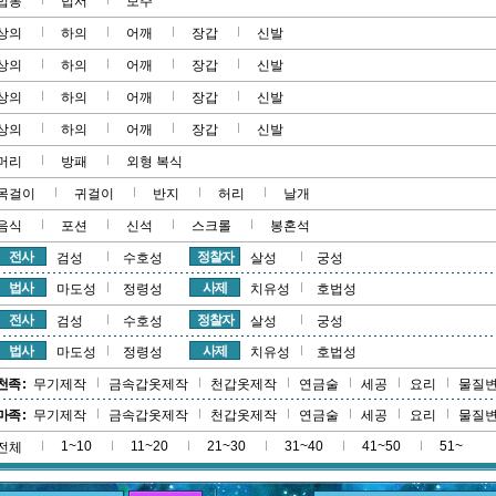
법봉
법서
보주
상의
하의
어깨
장갑
신발
상의
하의
어깨
장갑
신발
상의
하의
어깨
장갑
신발
상의
하의
어깨
장갑
신발
머리
방패
외형 복식
목걸이
귀걸이
반지
허리
날개
음식
포션
신석
스크롤
봉혼석
전사
정찰자
검성
수호성
살성
궁성
법사
사제
마도성
정령성
치유성
호법성
전사
정찰자
검성
수호성
살성
궁성
법사
사제
마도성
정령성
치유성
호법성
천족 :
무기제작
금속갑옷제작
천갑옷제작
연금술
세공
요리
물질
마족 :
무기제작
금속갑옷제작
천갑옷제작
연금술
세공
요리
물질
1~10
11~20
21~30
31~40
41~50
51~
전체