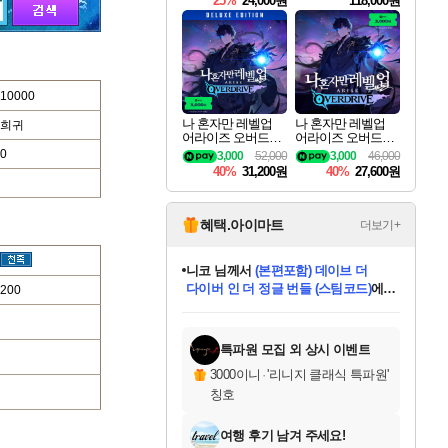
25%
24,000원
118,000원
te Edition
10000
나 혼자만 레벨업
나 혼자만 레벨업
희귀
어라이즈 오버드라
어라이즈 오버드라
이브 디럭스 에디션
이브 Solo Leveling A
0
3,000
52,000
3,000
46,000
Solo Leveling Arise
rise
40%
31,200원
40%
27,600원
Overdrive Deluxe Edi
tion
혜택.아이마트
더보기+
니코
님께서
(본편포함) 데이브 더
다이버 인 더 정글 번들 (스팀코드)
에
200
별땡
당첨되셨습니다.
한건했습니다
프로틴스101
별빛희망
미오몬도
아기쿠키
eksxo
칠부
설레임v
어느덧
동작그만
영웅97
우는무
유리별
나무아래쉼터
달빛아이
밍끼
해무
스태지
님께서
님께서
님께서
님께서
님께서
님께서
님께서
님께서
님께서
님께서
님께서
님께서
님께서
님께서
님께서
님께서
엘든 링 밤의 통치자
님께서
네이버페이 1만원
로블록스 기프트카드
엘든 링 밤의 통치자
님께서
님께서
디스코 엘리시움 최종판
엘든 링 밤의 통치자
네이버페이 1만원
로블록스 기프트카드
(본편포함) 데이브 더
인투 더 브리치
로블록스 기프트카드
로블록스 기프트카드
엘든 링 밤의 통치자
(본편포함) 데이브 더
(본편포함) 데이브 더
드래곤 퀘스트 XI S
네이버페이 1만원
마피아
로블록스
디럭스 에디션 (스팀코드)
데피니티브 에디션 (스팀코드)
교환권
1만원권
디럭스 에디션 (스팀코드)
다이버 인 더 정글 번들 (스팀코드)
(스팀코드)
교환권
1만원권
디럭스 에디션 (스팀코드)
다이버 인 더 정글 번들 (스팀코드)
(스팀코드)
교환권
1만원권
기프트카드 1만 5천원권
지나간 시간을 찾아서 데피니티브
2만원권
디럭스 에디션 (스팀코드)
다이버 인 더 정글 번들 (스팀코드)
에 당첨되셨습니다.
에 당첨되셨습니다.
에 당첨되셨습니다.
에 당첨되셨습니다.
에 당첨되셨습니다.
에 당첨되셨습니다.
를 교환.
에 당첨되셨습니다.
에 당첨되셨습니다.
를 교환.
에
에
에
에
에
에
에
에
당첨되셨습니다.
당첨되셨습니다.
당첨되셨습니다.
당첨되셨습니다.
당첨되셨습니다.
당첨되셨습니다.
에디션 (스팀코드)
당첨되셨습니다.
당첨되셨습니다.
를 교환.
특파원 모집 외 상시 이벤트
3000이니
·
'리니지 클래식 특파원'
칭호
여행 후기 남겨 주세요!