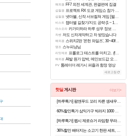
FF7 외전 세계관, 완결편에 집결
해외겜
프로젝트 RX 도쿄 게임쇼 참가 결정
섭컬겜
넷마블, 신작 서브컬쳐 게임 [펄 인 블루] 티저 사이트 오픈
섭컬겜
챕터별 길찾기/지도 공략 (1 ~ 12장)
비스트
카가미하라 하루 성우 정보 및 주요 필모
아스오라
저도 신차계약하고 차 받았습니다
차벤
스위치2판 ‘몬헌 와일즈’, 30~40fps 목표 추정
해외겜
스누피냥님
명조
프롤로그 테스트를 마치고.. (feat. 리아)
리밋제로
AI발 원가 압박, 메인보드값 오르나
해외겜
툼레이더 레가시 퍼즐과 함정 영상
PV
새로고침
핫딜
게시판
더보기+
[하루특가] 팜앤푸드 꼬리 자른 생새우살 61~70입 (냉동)
구
60%할인특가 삼익가구 빅라지 1000 광폭 초대형 서랍장, 화이트+오크, 1000mm, 5단
대
[하루특가] 펩시 제로슈거 라임향 무라벨, 300ml, 20개
36%할인 배터지는 소고기 한판 세트, 등심살 300g + 살치살 200g + 부채살 200g + 갈비살 200g + 우삼겹 300g, 1.2kg, 1세트