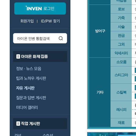
마법형
로그인
로브
가죽
회원가입
ID/PW 찾기
사슬
방어구
판금
그외
악세서리
아이온 화제 집중
소모품
정보 · 뉴스 모음
스티그마
팁과 노하우 게시판
자유 게시판
기타
스킬북
질문과 답변 게시판
미디어 갤러리
레시피
재료
직업 게시판
검성
수호성