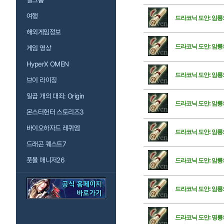
걸그룹
여행
드라코닉 도안: 암룡
해외게임정보
드라코닉 도안: 암룡
게임 영상
HyperX OMEN
드라코닉 도안: 암룡
브이 라이징
일곱 개의 대죄: Origin
드라코닉 도안: 암룡
몬스터헌터 스토리즈3
바이오하자드 레퀴엠
드라코닉 도안: 암룡
드래곤 퀘스트7
풋볼 매니저26
드라코닉 도안: 암룡
드라코닉 도안: 암룡
드라코닉 도안: 명룡