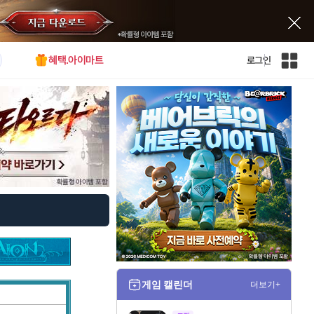
혜택.아이마트
로그인
인
벤
전
체
사
이
트
맵
게임 캘린더
더보기+