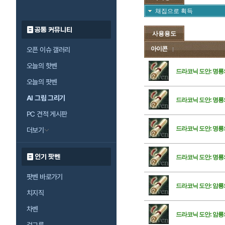
채집으로 획득
공통 커뮤니티
사용용도
아이콘
오픈 이슈 갤러리
오늘의 핫벤
드라코닉 도안: 명룡
오늘의 팟벤
AI 그림 그리기
드라코닉 도안: 명룡
PC 견적 게시판
드라코닉 도안: 명룡
더보기
인기 팟벤
드라코닉 도안: 명룡
팟벤 바로가기
드라코닉 도안: 암룡
치지직
차벤
드라코닉 도안: 암룡