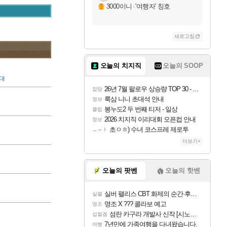
3000이니
·
'여행자' 칭호
새로고침
오늘의 치지직
오늘의 SOOP
대
26년 7월 팔로우 상승량 TOP 30 - 월간 치지직
잡담
룩삼 니니 초대석 안내
정보
봉누도2 두 번째 티저 - 일상
클립
2026 치지직 이리대회 오픈컵 안내
정보
초ㅇㅎ) 수녀 코스프레 제로투
ㅗㅜㅑ
더보기+
오늘의 팟벤
오늘의 핫벤
실버 팰리스 CBT 화제의 순간·후기 모음
실팰
명조 X ??? 콜라보 예고
명조
섬란 카구라 개발사 신작 [시노비 넥서스] 연내 출시 예정
섭컬겜
7년만에 가족여행을 다녀왔습니다.
여행