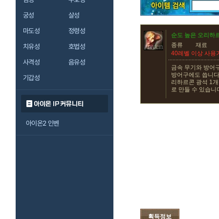
궁성
살성
마도성
정령성
순도 높은 오리하
종류
재료
치유성
호법성
40레벨 이상 사용
사격성
음유성
금속 무기와 방어
방어구에도 씁니다.
기갑성
리하르콘 광석 1개
로 만들 수 있습니
아이온 IP 커뮤니티
아이온2 인벤
획득정보