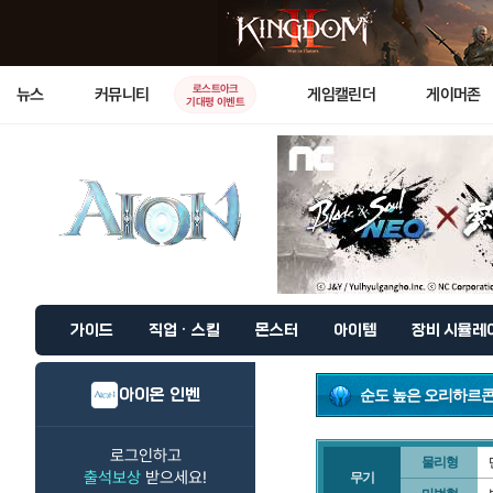
로스트아크
뉴스
커뮤니티
게임캘린더
게이머존
기대평 이벤트
가이드
직업 · 스킬
몬스터
아이템
장비 시뮬레
아이온 인벤
순도 높은 오리하르콘
로그인하고
물리형
출석보상
받으세요!
무기