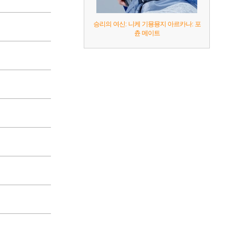
승리의 여신: 니케 기묭묭지 아르카나: 포
츈 메이트