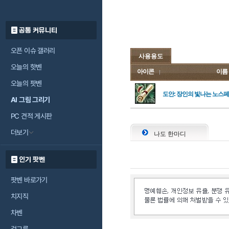
공통 커뮤니티
오픈 이슈 갤러리
사용용도
오늘의 핫벤
아이콘
이름
오늘의 팟벤
도안: 장인의 빛나는 노스페
AI 그림 그리기
PC 견적 게시판
더보기
나도 한마디
인기 팟벤
팟벤 바로가기
치지직
차벤