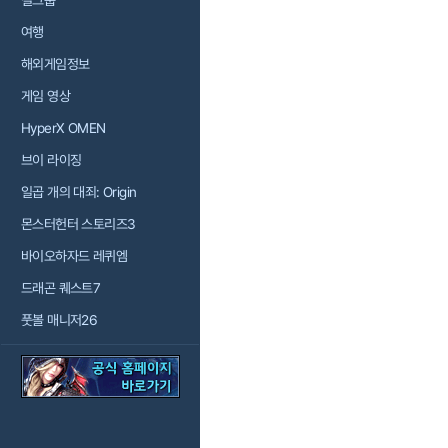
걸그룹
여행
해외게임정보
게임 영상
HyperX OMEN
브이 라이징
일곱 개의 대죄: Origin
몬스터헌터 스토리즈3
바이오하자드 레퀴엠
드래곤 퀘스트7
풋볼 매니저26