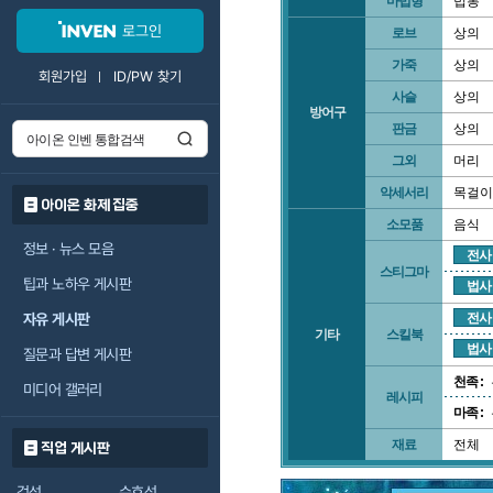
마법형
법봉
로그인
로브
상의
가죽
상의
회원가입
ID/PW 찾기
사슬
상의
방어구
판금
상의
그외
머리
악세서리
목걸이
아이온 화제 집중
소모품
음식
정보 · 뉴스 모음
전사
스티그마
팁과 노하우 게시판
법사
자유 게시판
전사
기타
스킬북
법사
질문과 답변 게시판
천족 :
미디어 갤러리
레시피
마족 :
재료
전체
직업 게시판
검성
수호성