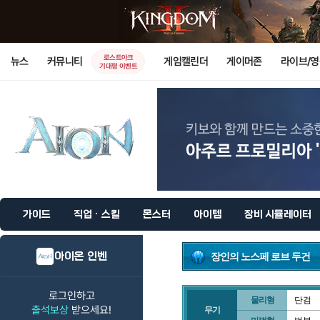
로스트아크
뉴스
커뮤니티
게임캘린더
게이머존
라이브/
기대평 이벤트
가이드
직업 · 스킬
몬스터
아이템
장비 시뮬레이터
아이온 인벤
장인의 노스페 로브 두건
로그인하고
물리형
단검
출석보상
받으세요!
무기