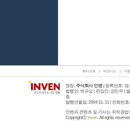
인벤 공식 미디어 파트너 및 제휴 파트너
회사소개
비즈니스
이
명칭:
주식회사 인벤
| 등록번호: 경기
발행인: 박규상 | 편집인: 강민우 |
발
층
발행연월일: 2004 11. 11 |
전화번호: 02 
인벤의 콘텐츠 및 기사는 저작권법의 
Copyrightⓒ
Inven.
All rights reserved