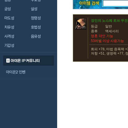
궁성
살성
마도성
정령성
장인의 노스페 로브 두건
등급
일반
치유성
호법성
종류
액세서리
사격성
음유성
영혼 각인 가능
53레벨 이상 사용가능
기갑성
회피 +78, 마법 증폭력 +
저항 +51, 생명력 +77, 
아이온 IP 커뮤니티
아이온2 인벤