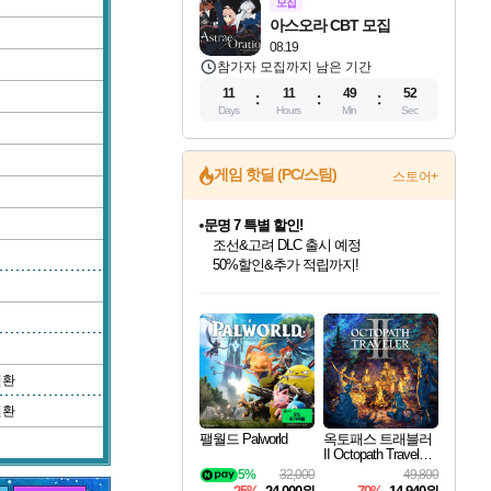
모집
아스오라 CBT 모집
08.19
참가자 모집까지 남은 기간
11
11
49
52
Days
Hours
Min
Sec
게임 핫딜 (PC/스팀)
스토어+
문명 7 특별 할인!
조선&고려 DLC 출시 예정
50%할인&추가 적립까지!
인벤게임즈 8월 특별 할인!
드래곤소드: 어웨이크닝 입점!
마블 투혼 파이팅 소울즈 정식출시!
귀무자: 검의 길 예약 판매 중!
비스트 오브 리인카네이션 정식 출시!
커세어 코브 출시 기념 할인!
더 렐릭 퍼스트 가디언 정식 출시
베데스다 40주년 기념 할인 중!
캡콤 프렌차이즈 할인 진행 중!
캡콤 일부 상품 상시 할인
스타워즈 은하계 레이서
로블록스 기프트 카드 공식 입점
인기 퍼블리셔 모음!
스팀으로 만나는 드래곤소드!
마블 히어로 총 출동&화려한 격투!
10% 할인과
게임프릭 신작 IP
해적'섬'을 발전시키자!
설화x하드코어 액션!
베데스다의 명작들을
몬헌, 바하 등 인기 IP를
몬헌 와일즈 & 드래곤즈 도그마2
인벤게임즈에서 10% 추가 적립
Robux를 가장 안전하고
최대 90% 할인가를 만나보세요!
네이버혜택과 함께 만나보세요!
네이버 포인트 혜택까지!
이니&베니 혜택까지!
네이버 혜택가와 함께 예약하세요!
할인&네이버혜택으로 만나보세요!
네이버페이 혜택과 만나보세요!
40주년 프로모션으로 만나보세요!
할인가에 만나보세요!
일부 에디션 상시 할인!
혜택으로 예약 판매 중
편안하게 충전하세요
변환
변환
팰월드 Palworld
옥토패스 트래블러
II Octopath Traveler I
I
5%
32,000
49,800