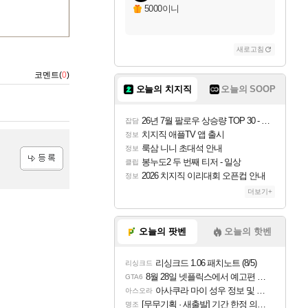
5000이니
새로고침
코멘트(
0
)
오늘의 치지직
오늘의 SOOP
26년 7월 팔로우 상승량 TOP 30 - 월간 치지직
잡담
치지직 애플TV 앱 출시
정보
룩삼 니니 초대석 안내
정보
봉누도2 두 번째 티저 - 일상
클립
2026 치지직 이리대회 오픈컵 안내
등록
정보
더보기+
오늘의 팟벤
오늘의 핫벤
리싱크드 1.06 패치노트 (8/5)
리싱크드
8월 28일 넷플릭스에서 예고편 공개 예정
GTA6
아사쿠라 마이 성우 정보 및 주요 필모
아스오라
[무무기획 · 새출발] 기간 한정 의뢰 이벤트
명조