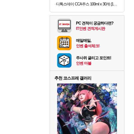
디톡스데이 CCA주스 100ml x 30개 (1개당 497원)
PC 견적이 궁금하다면?
IT인벤 견적게시판
매일매일,
인벤 출석체크!
주사위 굴리고 포인트!
인벤 마블
추천 코스프레 갤러리