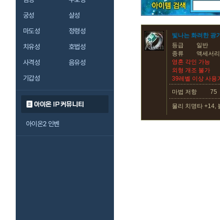
궁성
살성
마도성
정령성
빛나는 화려한 광
등급
일반
치유성
호법성
종류
액세서리
사격성
음유성
영혼 각인 가능
외형 개조 불가
기갑성
39레벨 이상 사용
마법 저항
75
아이온 IP 커뮤니티
물리 치명타 +14, 
아이온2 인벤