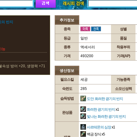
추가정보
기의 반지
종족
성별
등급
일반
품질
종류
액세서리
착용부위
가능
가격
493200
가격(AP)
불속성 방어 +20, 생명력 +71
생산정보
필요스킬
세공
가능종족
숙련도
285
소모신성력
습득방법
도안: 화려한 광기의 반지
화려한 광기의 반지
x1
완성품
빛나는 화려한 광기의 반지
사르테몬의 심장
x1
백금 장식
x5