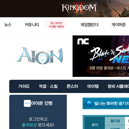
로스트아크
뉴스
커뮤니티
게임캘린더
게이머존
기대평 이벤트
가이드
직업 · 스킬
몬스터
아이템
장비 시뮬레
아이온 인벤
빛나는 화려한 광기의
로그인하고
물리형
출석보상
받으세요!
무기