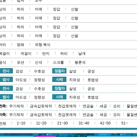
법봉
법서
보주
상의
하의
어깨
장갑
신발
상의
하의
어깨
장갑
신발
상의
하의
어깨
장갑
신발
상의
하의
어깨
장갑
신발
머리
방패
외형 복식
목걸이
귀걸이
반지
허리
날개
음식
포션
신석
스크롤
봉혼석
전사
정찰자
검성
수호성
살성
궁성
법사
사제
마도성
정령성
치유성
호법성
전사
정찰자
검성
수호성
살성
궁성
법사
사제
마도성
정령성
치유성
호법성
천족 :
무기제작
금속갑옷제작
천갑옷제작
연금술
세공
요리
물질
마족 :
무기제작
금속갑옷제작
천갑옷제작
연금술
세공
요리
물질
1~10
11~20
21~30
31~40
41~50
51~
전체