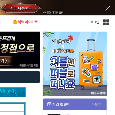
혜택.아이마트
로그인
인
벤
전
체
사
이
트
맵
게임 캘린더
더보기+