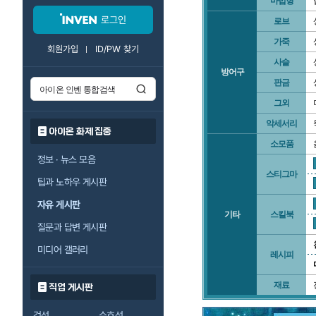
마법형
로그인
로브
가죽
회원가입
ID/PW 찾기
사슬
방어구
판금
그외
악세서리
아이온 화제 집중
소모품
정보 · 뉴스 모음
스티그마
팁과 노하우 게시판
자유 게시판
기타
스킬북
질문과 답변 게시판
미디어 갤러리
레시피
재료
직업 게시판
검성
수호성