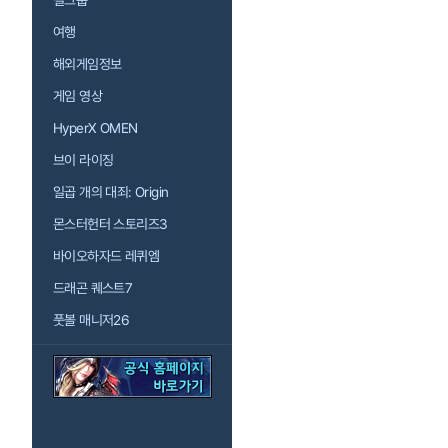
걸그룹
여행
해외게임정보
게임 영상
HyperX OMEN
브이 라이징
일곱 개의 대죄: Origin
몬스터헌터 스토리즈3
바이오하자드 레퀴엠
드래곤 퀘스트7
풋볼 매니저26