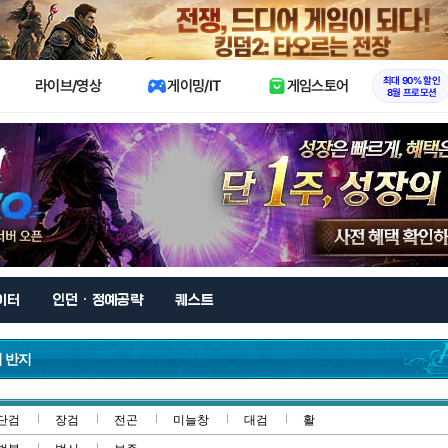
X
최대 90% 할인
라이브/영상
게이밍/IT
게임스토어
8월 프로모션
이터
인던 · 정예공략
퀘스트
 반지
단검
장검
전곤
미늘창
대검
활