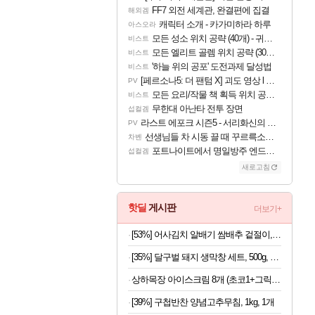
FF7 외전 세계관, 완결편에 집결
해외겜
캐릭터 소개 - 카가미하라 하루
아스오라
모든 성소 위치 공략 (40개) - 귀환한 영혼 도전과제
비스트
모든 엘리트 골렘 위치 공략 (30개) - 방랑 결투가
비스트
'하늘 위의 공포' 도전과제 달성법
비스트
[페르소나5: 더 팬텀 X] 괴도 영상 l 타카마키 안·댄싱 스타
PV
모든 요리/작물 책 획득 위치 공략 (36개) - 미식가 도전과제
비스트
무한대 아난타 전투 장면
섭컬겜
라스트 에포크 시즌5 - 서리화신의 분노 티저
PV
선생님들 차 시동 끌 때 꾸르륵소리나는데
차벤
포트나이트에서 명일방주 엔드필드 [펠리카] 판매 예정
섭컬겜
새로고침
핫딜
게시판
더보기+
[53%] 어사김치 알배기 쌈배추 겉절이, 2kg, 1개
[35%] 달구벌 돼지 생막창 세트, 500g, 2봉
상하목장 아이스크림 8개 (초코1+그릭요거트3+파르페4)
[39%] 구첩반찬 양념고추무침, 1kg, 1개