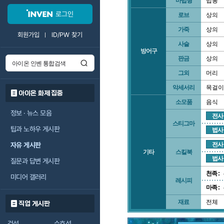
마법형
법봉
로그인
로브
상의
가죽
상의
회원가입
ID/PW 찾기
사슬
상의
방어구
판금
상의
그외
머리
악세서리
목걸이
아이온 화제 집중
소모품
음식
정보 · 뉴스 모음
전사
스티그마
팁과 노하우 게시판
법사
자유 게시판
전사
기타
스킬북
법사
질문과 답변 게시판
천족 :
미디어 갤러리
레시피
마족 :
재료
전체
직업 게시판
검성
수호성