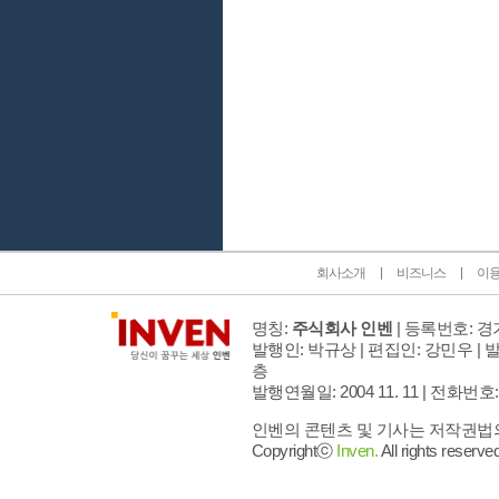
인벤 공식 미디어 파트너 및 제휴 파트너
회사소개
비즈니스
이
명칭:
주식회사 인벤
| 등록번호: 경기
발행인: 박규상 | 편집인: 강민우 |
발
층
발행연월일: 2004 11. 11 |
전화번호: 02 
인벤의 콘텐츠 및 기사는 저작권법의 
Copyrightⓒ
Inven.
All rights reserved