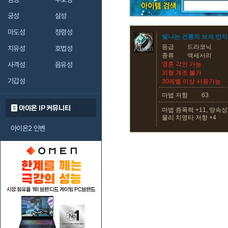
궁성
살성
마도성
정령성
빛나는 건룡의 보석 반지
등급
드라코닉
치유성
호법성
종류
액세서리
사격성
음유성
영혼 각인 가능
외형 개조 불가
기갑성
30레벨 이상 사용가능
마법 저항
63
아이온 IP 커뮤니티
마법 증폭력 +11, 땅속성 
물리 치명타 저항 +4
아이온2 인벤