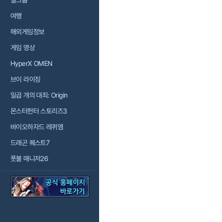
걸그룹
여행
해외게임정보
게임 영상
HyperX OMEN
브이 라이징
일곱 개의 대죄: Origin
몬스터헌터 스토리즈3
바이오하자드 레퀴엠
드래곤 퀘스트7
풋볼 매니저26