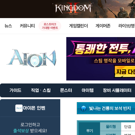
로스트아크
뉴스
커뮤니티
게임캘린더
게이머존
라이브/
기대평 이벤트
가이드
직업 · 스킬
몬스터
아이템
장비 시뮬레이터
아이온 인벤
빛나는 건룡의 보석 반지
로그인하고
물리형
단검
출석보상
받으세요!
무기