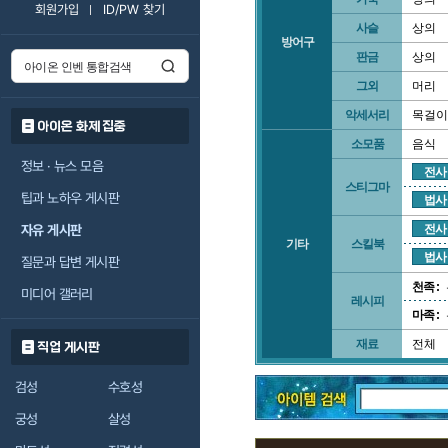
회원가입
ID/PW 찾기
사슬
상의
방어구
판금
상의
그외
머리
악세서리
목걸이
아이온 화제 집중
소모품
음식
정보 · 뉴스 모음
전사
스티그마
팁과 노하우 게시판
법사
자유 게시판
전사
기타
스킬북
법사
질문과 답변 게시판
천족 :
미디어 갤러리
레시피
마족 :
재료
전체
직업 게시판
검성
수호성
궁성
살성