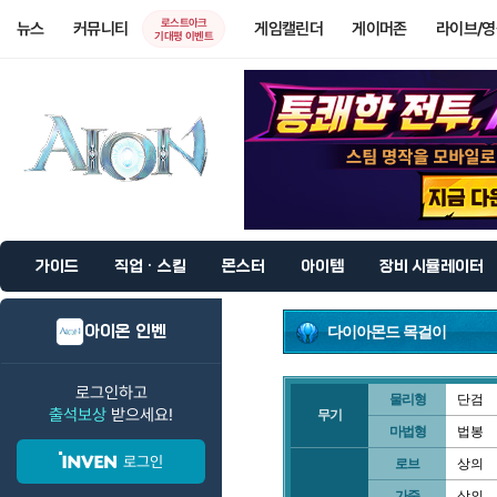
로스트아크
뉴스
커뮤니티
게임캘린더
게이머존
라이브/
기대평 이벤트
가이드
직업 · 스킬
몬스터
아이템
장비 시뮬레이터
아이온 인벤
다이아몬드 목걸이
로그인하고
물리형
단검
출석보상
받으세요!
무기
마법형
법봉
로그인
로브
상의
가죽
상의