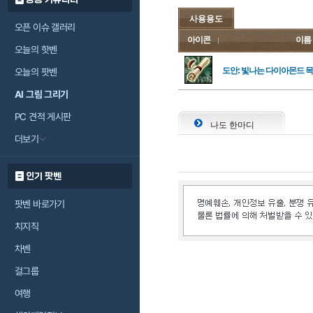
사용용도
오픈 이슈 갤러리
아이콘
이름
오늘의 핫벤
도안: 빛나는 다이아몬드 
오늘의 팟벤
AI 그림 그리기
PC 견적 게시판
나도 한마디
더보기
인기 팟벤
팟벤 바로가기
치지직
차벤
걸그룹
여행