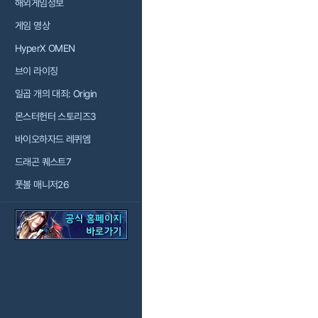
해외게임정보
게임 영상
HyperX OMEN
브이 라이징
일곱 개의 대죄: Origin
몬스터헌터 스토리즈3
바이오하자드 레퀴엠
드래곤 퀘스트7
풋볼 매니저26