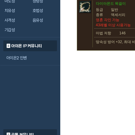
마도성
정령성
다이아몬드 목걸이
등급
일반
치유성
호법성
종류
액세서리
사격성
음유성
영혼 각인 가능
43레벨 이상 사용가능
기갑성
마법 저항
146
땅속성 방어 +32, 최대 
아이온 IP 커뮤니티
아이온2 인벤
공통 커뮤니티