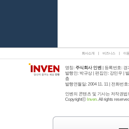
인벤 공식 미디어 파트너 및 제휴 파트너
회사소개
비즈니스
이
명칭:
주식회사 인벤
| 등록번호: 경기
발행인: 박규상 | 편집인: 강민우 |
발
층
발행연월일: 2004 11. 11 |
전화번호: 02 
인벤의 콘텐츠 및 기사는 저작권법의 
Copyrightⓒ
Inven.
All rights reserved