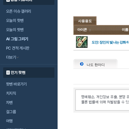
오픈 이슈 갤러리
오늘의 핫벤
사용용도
오늘의 팟벤
아이콘
이름
AI 그림 그리기
도안: 장인의 빛나는 강화
PC 견적 게시판
더보기
나도 한마디
인기 팟벤
팟벤 바로가기
치지직
차벤
걸그룹
여행