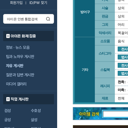
회원가입
ID/PW 찾기
사슬
상의
방어구
판금
상의
그외
머리
악세서리
목걸이
아이온 화제 집중
소모품
음식
정보 · 뉴스 모음
전사
스티그마
팁과 노하우 게시판
법사
자유 게시판
전사
기타
스킬북
법사
질문과 답변 게시판
천족 :
미디어 갤러리
레시피
마족 :
재료
전체
직업 게시판
검성
수호성
궁성
살성