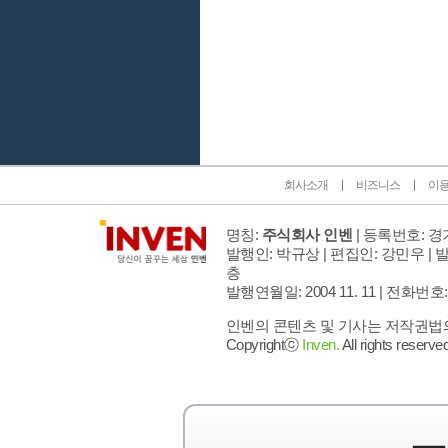
인벤 공식 미디어 파트너 및 제휴 파트너
회사소개
비즈니스
이
명칭:
주식회사 인벤
| 등록번호: 경기
발행인: 박규상 | 편집인: 강민우 |
발
층
발행연월일: 2004 11. 11 |
전화번호: 02 
인벤의 콘텐츠 및 기사는 저작권법의 
Copyrightⓒ
Inven.
All rights reserved