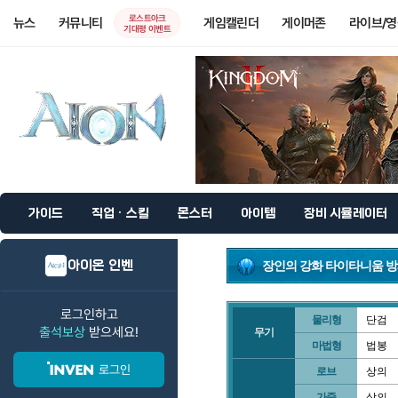
로스트아크
뉴스
커뮤니티
게임캘린더
게이머존
라이브/
기대평 이벤트
가이드
직업 · 스킬
몬스터
아이템
장비 시뮬레이터
아이온 인벤
장인의 강화 타이타니움 
로그인하고
물리형
단검
출석보상
받으세요!
무기
마법형
법봉
로그인
로브
상의
가죽
상의