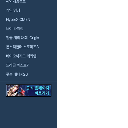
해외게임정보
게임 영상
HyperX OMEN
브이 라이징
일곱 개의 대죄: Origin
몬스터헌터 스토리즈3
바이오하자드 레퀴엠
드래곤 퀘스트7
풋볼 매니저26