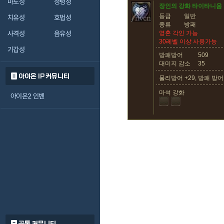
마도성
정령성
장인의 강화 타이타니움
등급
일반
치유성
호법성
종류
방패
사격성
음유성
영혼 각인 가능
30레벨 이상 사용가능
기갑성
방패방어
509
대미지 감소
35
아이온 IP 커뮤니티
물리방어 +29, 방패 방어 
마석 강화
아이온2 인벤
공통 커뮤니티